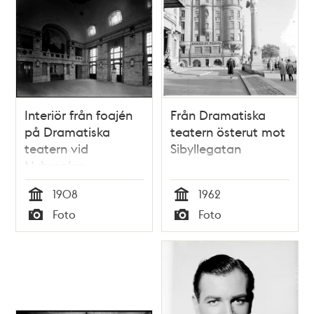
Interiör från foajén
Från Dramatiska
på Dramatiska
teatern österut mot
teatern vid
Sibyllegatan
Nybroplan
1908
1962
Tid
Tid
Foto
Foto
Typ
Typ