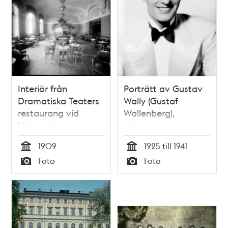
Interiör från
Porträtt av Gustav
Dramatiska Teaters
Wally (Gustaf
restaurang vid
Wallenberg),
Nybroplan
dansare,
skådespelare och
1909
1925 till 1941
teaterchef. Under
Tid
Tid
Foto
Foto
40-talet var han
Typ
Typ
teaterchef för Södra
teatern (1939-41) och
Oscarsteatern (1942-
47)