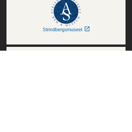
Strindbergsmuseet
Thielska Galleriet