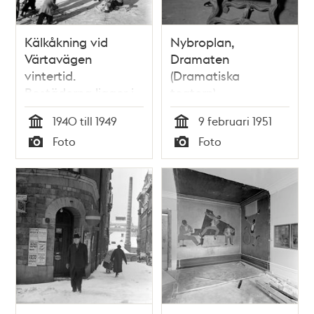
Kälkåkning vid
Nybroplan,
Värtavägen
Dramaten
vintertid.
(Dramatiska
Bostäderna ligger i
teatern).
kv. Teaterladan vid
Skådespelare Poul
1940 till 1949
9 februari 1951
Rindögatan
Reumert läser
Tid
Tid
Foto
Foto
Molières (Jean-
Typ
Typ
Baptiste Poquelin)
pjäs Don Juan