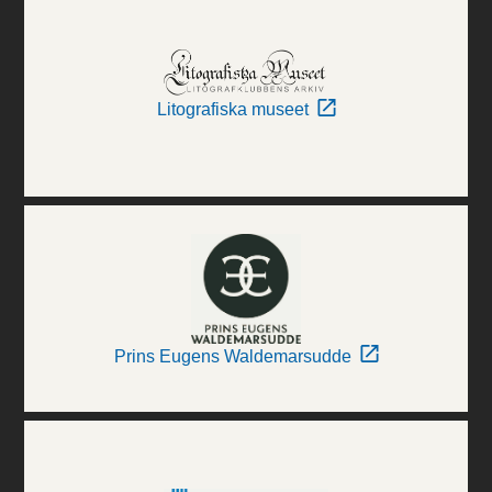
Litografiska museet
Prins Eugens Waldemarsudde