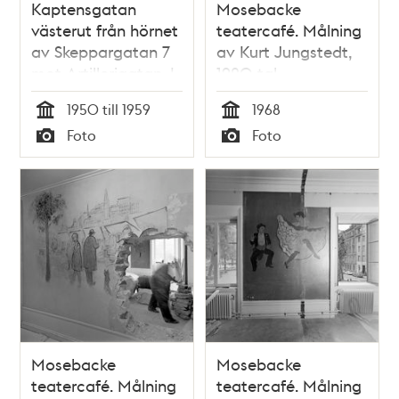
Kaptensgatan
Mosebacke
västerut från hörnet
teatercafé. Målning
av Skeppargatan 7
av Kurt Jungstedt,
mot Artillerigatan. I
1920-tal
fonden ses taket på
1950 till 1959
1968
Dramatiska teatern
Tid
Tid
Foto
Foto
Typ
Typ
Mosebacke
Mosebacke
teatercafé. Målning
teatercafé. Målning