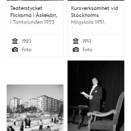
Teaterstycket
Kursverksamhet vid
Flickorna i Åskekärr,
Stockholms
i Tantolunden 1923
Högskola 1951.
Teaterdekor med
läraren Nils Nixon
1923
1951
Tid
Tid
Foto
Foto
Typ
Typ