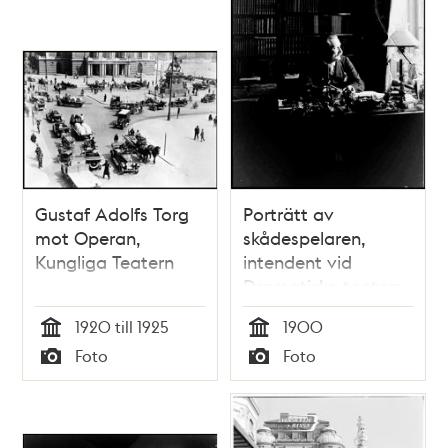
Gustaf Adolfs Torg
Porträtt av
mot Operan,
skådespelaren,
Kungliga Teatern
intendent vid
Dramatiska teatern,
Nils Edvard
1920 till 1925
1900
Personne
Tid
Tid
Foto
Foto
Typ
Typ