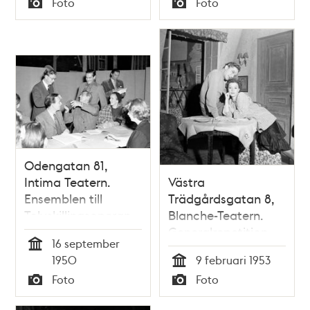
Foto
Foto
Typ
Typ
Odengatan 81,
Intima Teatern.
Västra
Ensemblen till
Trädgårdsgatan 8,
Tolvskillingsoperan
Blanche-Teatern.
samlas. De första
Generalrepetition
16 september
två stående fr.v. är
med skådespelarna
Tid
1950
9 februari 1953
teatercheferna
Harry Roeck-Hansen
Tid
Foto
Foto
Jörgensen och
och Tutta Rolf i
Typ
Typ
Marmstedt.
pjäsen