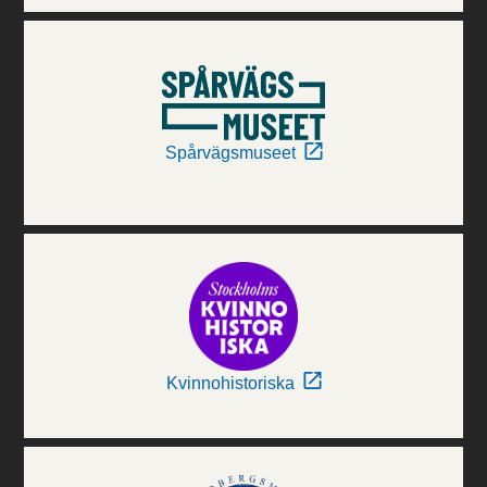
Spårvägsmuseet
Kvinnohistoriska