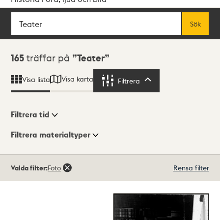
Sök
Fritextsök
Sök
Sökresultat
165
träffar på
Teater
Visa karta
Visa lista
Filtrera
Filtrera
Filtrera tid
Filtrera materialtyper
Visningsläge
Totalt
Valda filter:
Foto
Rensa filter
165
träffar
Lista
Karta