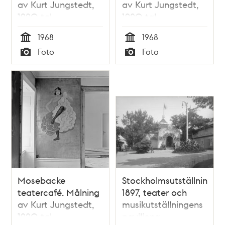
av Kurt Jungstedt,
av Kurt Jungstedt,
1920-tal
1920-tal
1968
1968
Tid
Tid
Foto
Foto
Typ
Typ
Mosebacke
Stockholmsutställningen
teatercafé. Målning
1897, teater och
av Kurt Jungstedt,
musikutställningens
1920-tal
paviljong