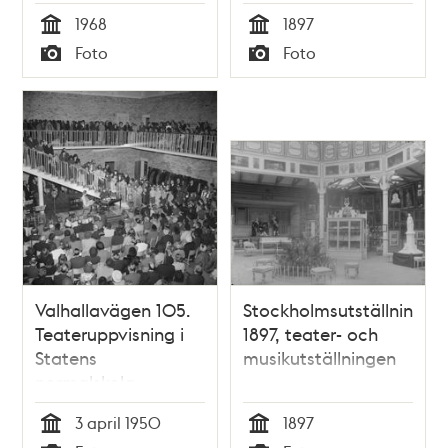
1968
1897
Tid
Tid
Foto
Foto
Typ
Typ
Valhallavägen 105.
Stockholmsutställningen
Teateruppvisning i
1897, teater- och
Statens
musikutställningen
normalskola.
Nuvarande
3 april 1950
1897
Musikhögskolan
Tid
Tid