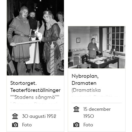
Sittande fr.v. Ingmar
""Montmartre""
Bergman,
Adolphson,
Dahlbeck
Nybroplan,
Stortorget.
Dramaten
Teaterföreställningen
(Dramatiska
""Stadens sångmö""
teatern). Porträtt av
i Barnens Dags regi.
avgående
15 december
Sven Andersson och
Dramatenchefen
Tid
30 augusti 1952
1950
Roland Johnson,
Ragnar Josephson.
Tid
Foto
Foto
Korsriddare i
(Josephson var chef
Typ
Typ