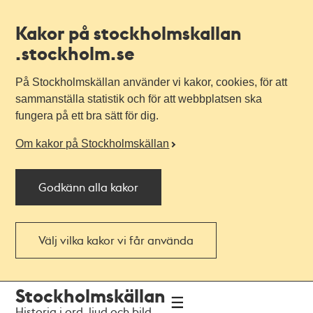
Kakor på stockholmskallan
.stockholm.se
På Stockholmskällan använder vi kakor, cookies, för att
sammanställa statistik och för att webbplatsen ska
fungera på ett bra sätt för dig.
Om kakor på Stockholmskällan
Godkänn alla kakor
Välj vilka kakor vi får använda
Till
Till
Stockholmskällan
navigationen
huvudinnehållet
Historia i ord, ljud och bild