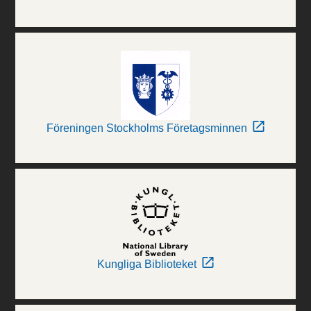
Föreningen Stockholms Företagsminnen
Kungliga Biblioteket