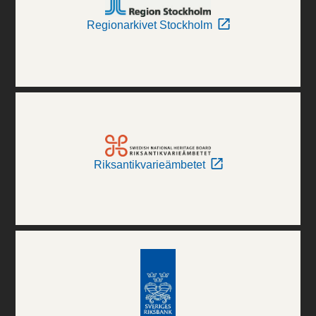
Regionarkivet Stockholm
Riksantikvarieämbetet