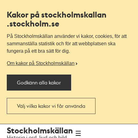
Kakor på stockholmskallan
.stockholm.se
På Stockholmskällan använder vi kakor, cookies, för att
sammanställa statistik och för att webbplatsen ska
fungera på ett bra sätt för dig.
Om kakor på Stockholmskällan
Godkänn alla kakor
Välj vilka kakor vi får använda
Till
Till
Stockholmskällan
navigationen
huvudinnehållet
Historia i ord, ljud och bild