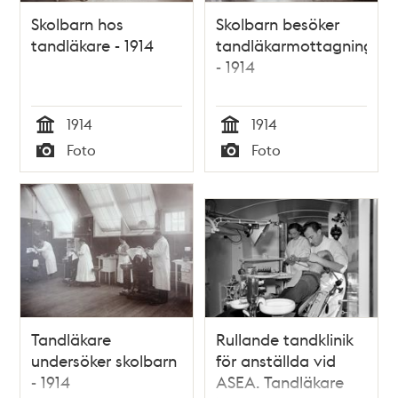
Skolbarn hos
Skolbarn besöker
tandläkare - 1914
tandläkarmottagning
- 1914
1914
1914
Tid
Tid
Foto
Foto
Typ
Typ
Tandläkare
Rullande tandklinik
undersöker skolbarn
för anställda vid
- 1914
ASEA. Tandläkare