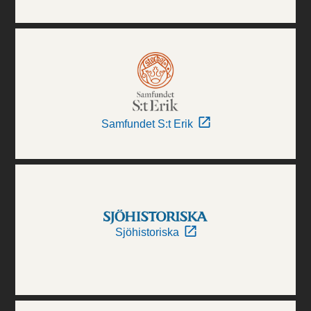
Samfundet S:t Erik
Sjöhistoriska