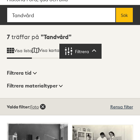
Sök
Fritextsök
Sök
Sökresultat
7
träffar på
Tandvård
Visa karta
Visa lista
Filtrera
Filtrera
Filtrera tid
Filtrera materialtyper
Visningsläge
Totalt
Valda filter:
Foto
Rensa filter
7
träffar
Lista
Karta