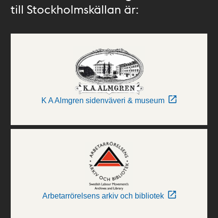
till Stockholmskällan är:
K A Almgren sidenväveri & museum
Arbetarrörelsens arkiv och bibliotek