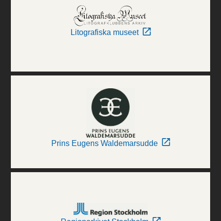
Litografiska museet
Prins Eugens Waldemarsudde