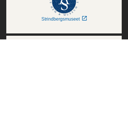
Strindbergsmuseet
Thielska Galleriet
Världskulturmuseerna