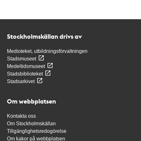
Kontakt
Stockholmskällan
Stockholmskällan drivs av
Medioteket, utbildningsförvaltningen
Stadsmuseet
Medeltidsmuseet
Stadsbiblioteket
Stadsarkivet
Om webbplatsen
Kontakta oss
Om Stockholmskällan
Tillgänglighetsredogörelse
Om kakor på webbplatsen