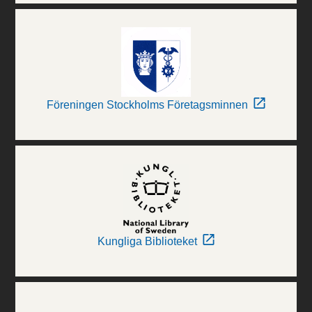
Föreningen Stockholms Företagsminnen
Kungliga Biblioteket