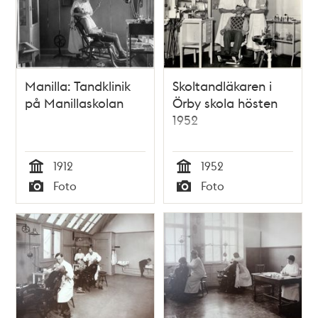
Manilla: Tandklinik
Skoltandläkaren i
på Manillaskolan
Örby skola hösten
1952
1912
1952
Tid
Tid
Foto
Foto
Typ
Typ