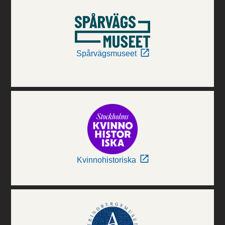
Spårvägsmuseet
Kvinnohistoriska