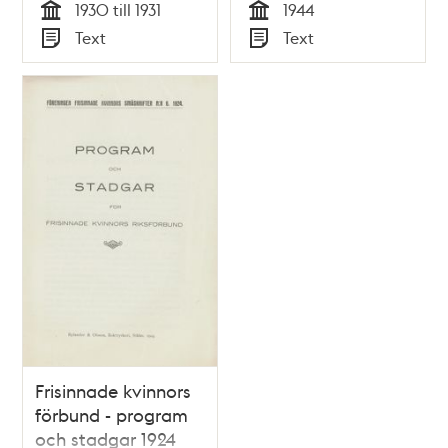
1930 till 1931
1944
Tid
Tid
Text
Text
Typ
Typ
Frisinnade kvinnors
förbund - program
och stadgar 1924