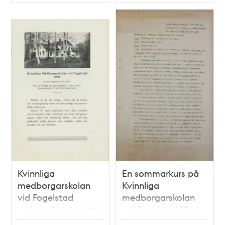
Typ
Typ
Kvinnliga
En sommarkurs på
medborgarskolan
Kvinnliga
vid Fogelstad
medborgarskolan
verksamhetsberättelse
vid Fogelstad 1944
1930