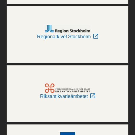
Regionarkivet Stockholm
Riksantikvarieämbetet