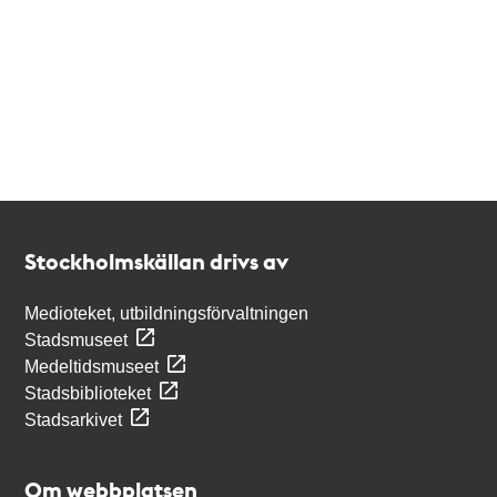
Kontakt
Stockholmskällan
Stockholmskällan drivs av
Medioteket, utbildningsförvaltningen
Stadsmuseet
Medeltidsmuseet
Stadsbiblioteket
Stadsarkivet
Om webbplatsen