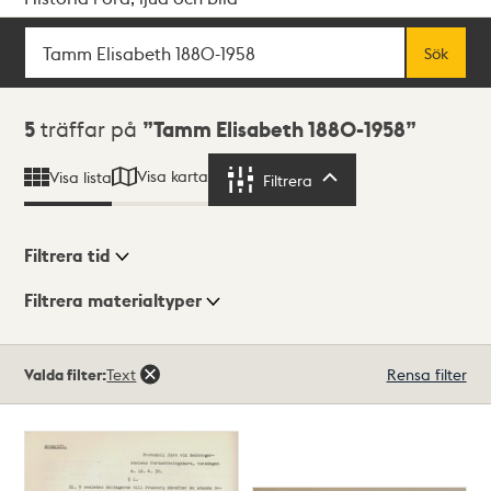
Sök
Fritextsök
Sök
Sökresultat
5
träffar på
Tamm Elisabeth 1880-1958
Visa karta
Visa lista
Filtrera
Filtrera
Filtrera tid
Filtrera materialtyper
Visningsläge
Totalt
Valda filter:
Text
Rensa filter
5
träffar
Lista
Karta