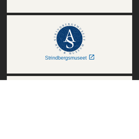
Strindbergsmuseet
Thielska Galleriet