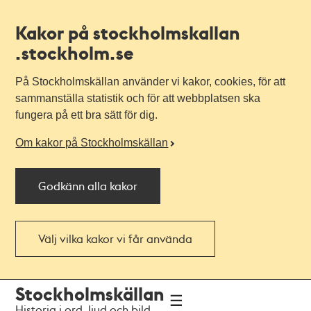
Kakor på stockholmskallan
.stockholm.se
På Stockholmskällan använder vi kakor, cookies, för att
sammanställa statistik och för att webbplatsen ska
fungera på ett bra sätt för dig.
Om kakor på Stockholmskällan
Godkänn alla kakor
Välj vilka kakor vi får använda
Till
Till
Stockholmskällan
navigationen
huvudinnehållet
Historia i ord, ljud och bild