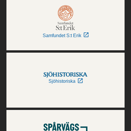
Samfundet S:t Erik
Sjöhistoriska