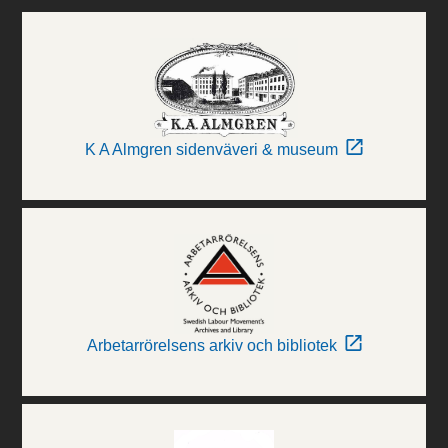
K A Almgren sidenväveri & museum
Arbetarrörelsens arkiv och bibliotek