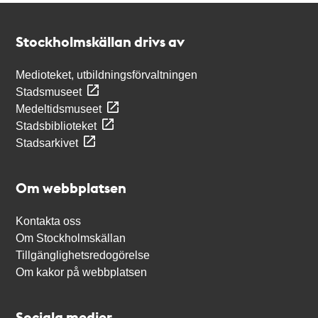
Kontakt
Stockholmskällan
Stockholmskällan drivs av
Medioteket, utbildningsförvaltningen
Stadsmuseet
Medeltidsmuseet
Stadsbiblioteket
Stadsarkivet
Om webbplatsen
Kontakta oss
Om Stockholmskällan
Tillgänglighetsredogörelse
Om kakor på webbplatsen
Sociala medier