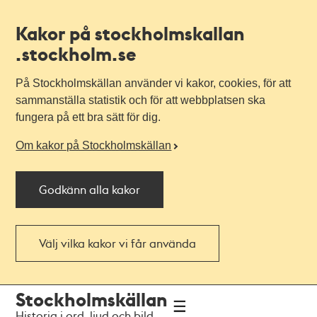
Kakor på stockholmskallan
.stockholm.se
På Stockholmskällan använder vi kakor, cookies, för att
sammanställa statistik och för att webbplatsen ska
fungera på ett bra sätt för dig.
Om kakor på Stockholmskällan
Godkänn alla kakor
Välj vilka kakor vi får använda
Till
Till
Stockholmskällan
navigationen
huvudinnehållet
Historia i ord, ljud och bild