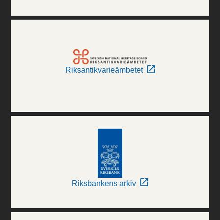
Riksantikvarieämbetet
Riksbankens arkiv