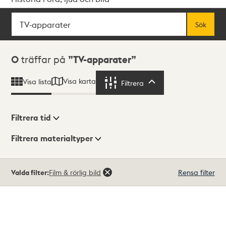
Sök
Fritextsök
Sök
Sökresultat
0
träffar på
TV-apparater
Visa karta
Visa lista
Filtrera
Filtrera
Filtrera tid
Filtrera materialtyper
Visningsläge
Totalt
Valda filter:
Film & rörlig bild
Rensa filter
0
träffar
Lista
Karta