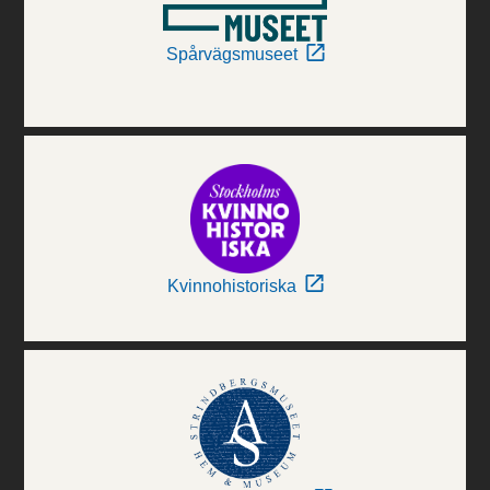
Spårvägsmuseet
Kvinnohistoriska