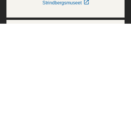
Strindbergsmuseet
Thielska Galleriet
Världskulturmuseerna