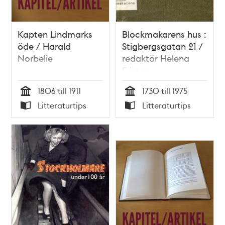
Kapten Lindmarks
Blockmakarens hus :
öde / Harald
Stigbergsgatan 21 /
Norbelie
redaktör Helena
Friman
1806 till 1911
1730 till 1975
Tid
Tid
Litteraturtips
Litteraturtips
Typ
Typ