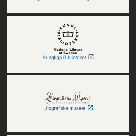
Kungliga Biblioteket
Litografiska museet