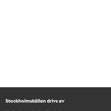
Kontakt
Stockholmskällan
Stockholmskällan drivs av