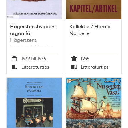
Hägerstensbygden :
Kollektiv / Harald
organ för
Norbelie
Hägerstens
hembygdsförening.
Årg.39 (2004),
1939 till 1945
1935
Ofärdsår :
Tid
Tid
Litteraturtips
Litteraturtips
Hägersten under
Typ
Typ
andra världskriget