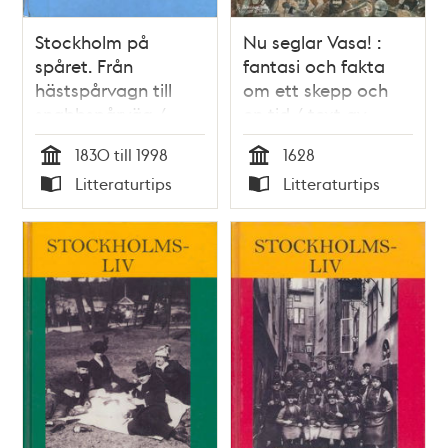
Stockholm på
Nu seglar Vasa! :
spåret. Från
fantasi och fakta
hästspårvagn till
om ett skepp och
snabbspårväg /
en tid / text av
Thomas Lange (red.)
Mats Wahl ; bilder
1830 till 1998
1628
av Sven Nordqvist ;
Tid
Tid
Litteraturtips
Litteraturtips
faktaunderlag och
Typ
Typ
faktatext av Birgitta
Stapf m.fl.