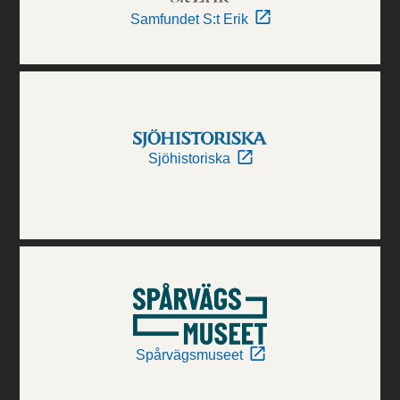
Samfundet S:t Erik
Sjöhistoriska
Spårvägsmuseet