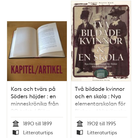
Kors och tvärs på
Två bildade kvinnor
Söders höjder : en
och en skola : Nya
minneskrönika från
elementarskolan för
90-talet / Björn
flickor - Ahlströmska
Hodell
skolan
1890 till 1899
1902 till 1995
Tid
Tid
Litteraturtips
Litteraturtips