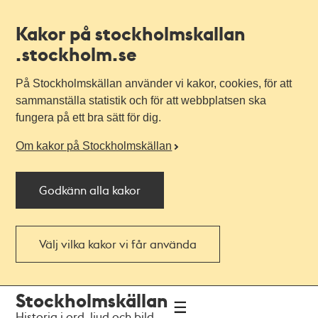
Kakor på stockholmskallan
.stockholm.se
På Stockholmskällan använder vi kakor, cookies, för att
sammanställa statistik och för att webbplatsen ska
fungera på ett bra sätt för dig.
Om kakor på Stockholmskällan
Godkänn alla kakor
Välj vilka kakor vi får använda
Till
Till
Stockholmskällan
navigationen
huvudinnehållet
Historia i ord, ljud och bild