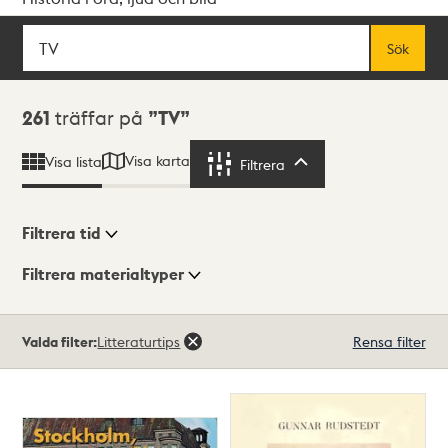
Sök
Fritextsök
Sök
Sökresultat
261
träffar på
TV
Visa karta
Visa lista
Filtrera
Filtrera
Filtrera tid
Filtrera materialtyper
Visningsläge
Totalt
Valda filter:
Litteraturtips
Rensa filter
261
träffar
Lista
Karta