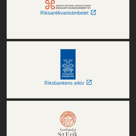
Riksantikvarieämbetet
Riksbankens arkiv