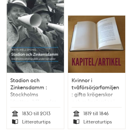
Stadion och
Kvinnor i
Zinkensdamm :
tvåförsörjarfamiljen
Stockholms
: gifta krögerskor
idrottspublik under
och månglerskor i
två sekler / Mats
Stockholm under
1830 till 2013
1819 till 1846
Hellspong
första delen av
Tid
Tid
Litteraturtips
Litteraturtips
1800-talet /
Typ
Typ
Christine Lindquist