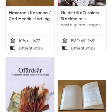
Häxorna i Katarina /
Guide till 60-talets
Carl Henrik Martling
Stockholm! :
nostalgi om krogar,
nöjen, shopping,
händelser och
1676 till 1677
1960 till 1969
människor för inte
Tid
Tid
Litteraturtips
Litteraturtips
så länge sen /
Typ
Typ
Anders Post, Anders
Gunér