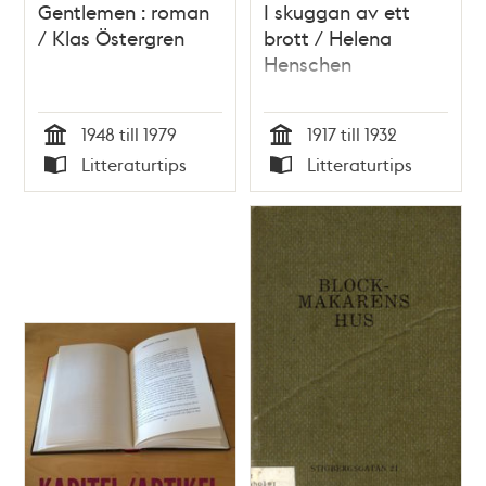
Gentlemen : roman
I skuggan av ett
/ Klas Östergren
brott / Helena
Henschen
1948 till 1979
1917 till 1932
Tid
Tid
Litteraturtips
Litteraturtips
Typ
Typ