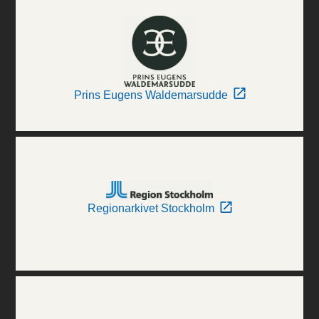
Prins Eugens Waldemarsudde
Regionarkivet Stockholm