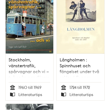
Stockholm,
Långholmen :
vänstertrafik,
Spinnhuset och
spårvagnar och vi –
fängelset under två
två spårvagnsförare
sekler / Gunnar
minns / Inger och
Rudstedt
1960 till 1969
1724 till 1972
Leif Stolt
Tid
Tid
Litteraturtips
Litteraturtips
Typ
Typ