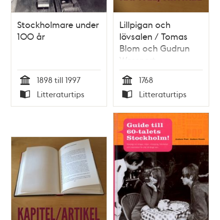
Stockholmare under
Lillpigan och
100 år
lövsalen / Tomas
Blom och Gudrun
Wessnert
1898 till 1997
1768
Tid
Tid
Litteraturtips
Litteraturtips
Typ
Typ