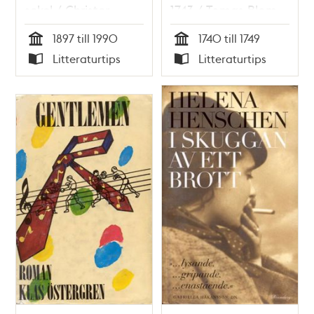
sekel / Christer
1743 / Tomas Blom
Jörgensen
1897 till 1990
1740 till 1749
Tid
Tid
Litteraturtips
Litteraturtips
Typ
Typ