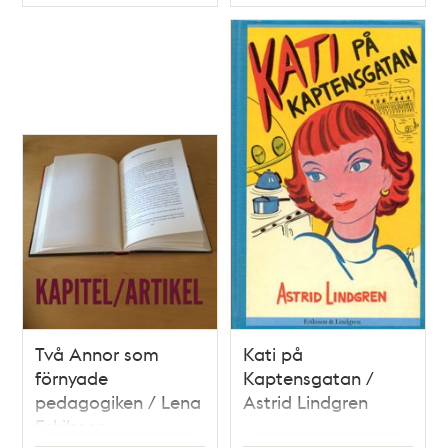
Typ
Typ
Två Annor som
Kati på
förnyade
Kaptensgatan /
pedagogiken / Lena
Astrid Lindgren
Eskilsson