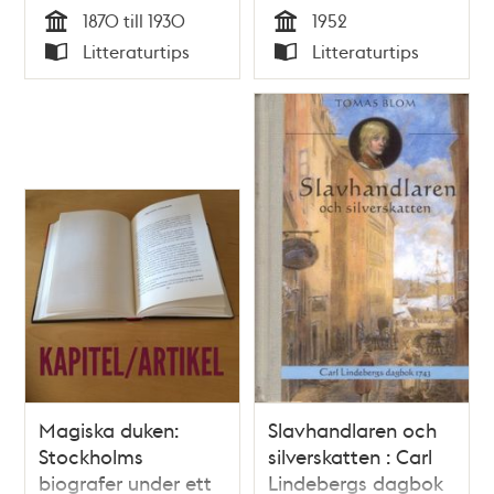
1870 till 1930
1952
Tid
Tid
Litteraturtips
Litteraturtips
Typ
Typ
Magiska duken:
Slavhandlaren och
Stockholms
silverskatten : Carl
biografer under ett
Lindebergs dagbok