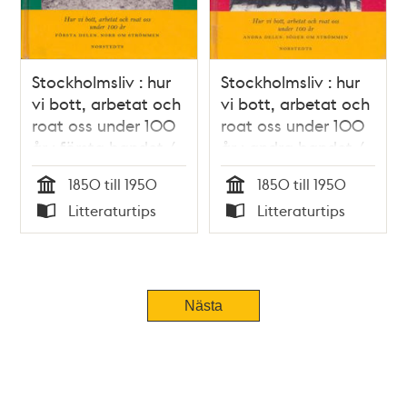
Stockholmsliv : hur
Stockholmsliv : hur
vi bott, arbetat och
vi bott, arbetat och
roat oss under 100
roat oss under 100
år : första bandet /
år : andra bandet /
Staffan Tjerneld
Staffan Tjerneld
1850 till 1950
1850 till 1950
Tid
Tid
Litteraturtips
Litteraturtips
Typ
Typ
Nästa