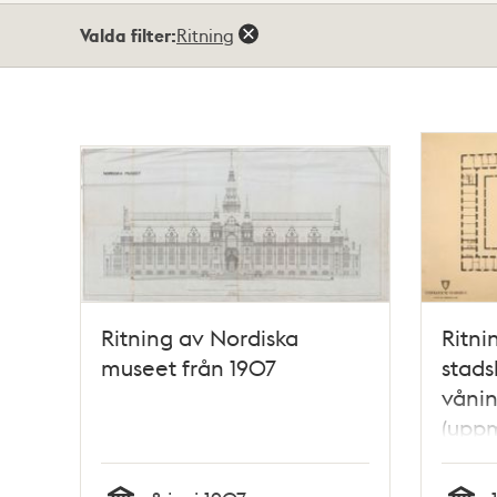
Totalt
Valda filter:
Ritning
153
träffar
Ritning av Nordiska
Ritni
museet från 1907
stads
vånin
(uppm