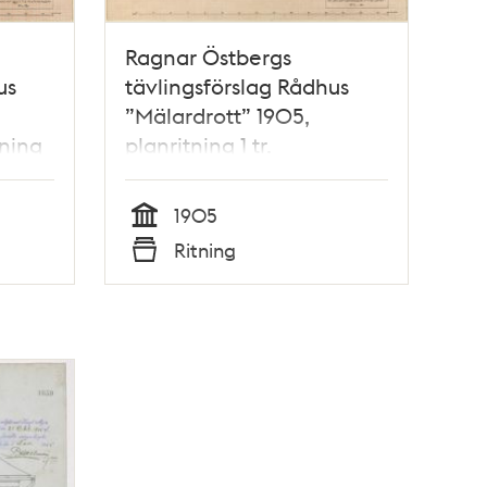
Ragnar Östbergs
us
tävlingsförslag Rådhus
”Mälardrott” 1905,
åning
planritning 1 tr.
1905
Tid
Ritning
Typ