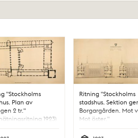
ng "Stockholms
Ritning "Stockholms
hus. Plan av
stadshus. Sektion g
gen 2 tr."
Borgargården. Mot v
ätningsritning 1923)
Mot öster."
(uppmätningsritning 