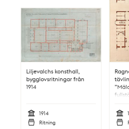
Liljevalchs konsthall,
Ragn
bygglovsritningar från
tävli
1914
”Mäla
fulls
källa
1914
Tid
Tid
Ritning