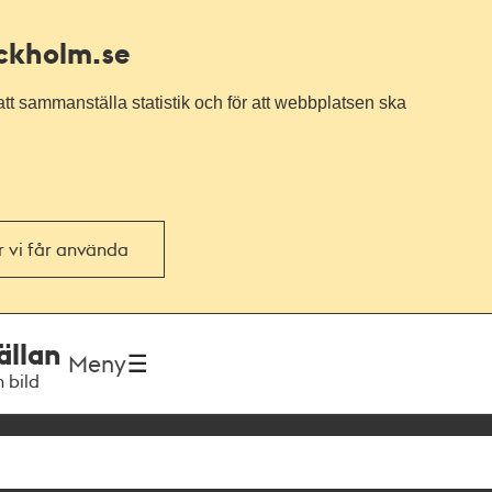
ockholm.se
tt sammanställa statistik och för att webbplatsen ska
or vi får använda
ällan
Meny
h bild