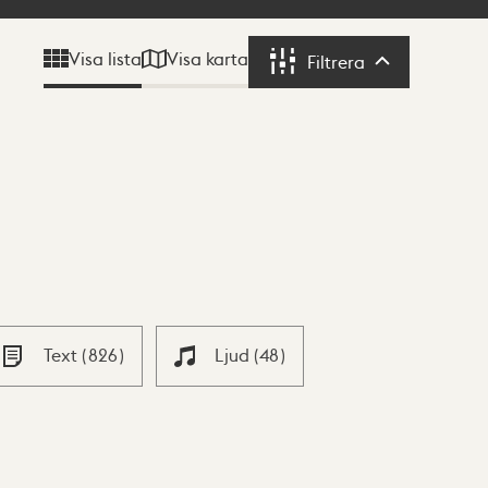
Visa karta
Visa lista
Filtrera
Filtrera
Text
(
826
)
Ljud
(
48
)