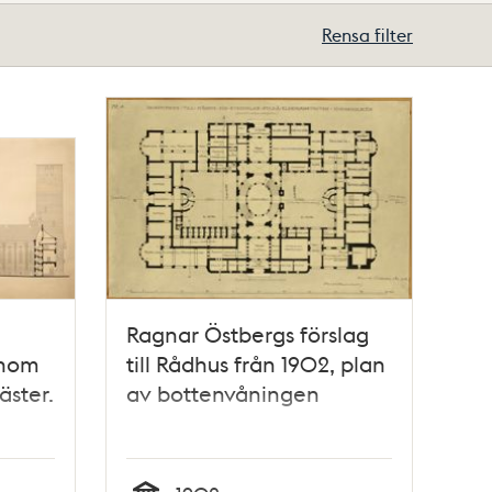
Rensa filter
Ragnar Östbergs förslag
enom
till Rådhus från 1902, plan
äster.
av bottenvåningen
1923)