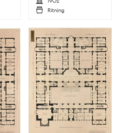
1902
Tid
Ritning
Typ