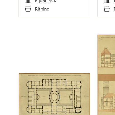
8 juni 1907
Tid
Tid
Ritning
Typ
Typ