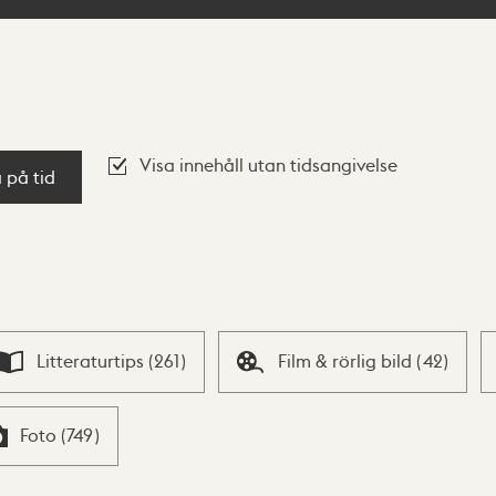
Visa innehåll utan tidsangivelse
a på tid
Litteraturtips
(
261
)
Film & rörlig bild
(
42
)
Foto
(
749
)