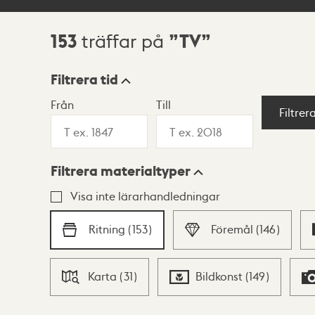
153
TV
träffar på
Sökresultat
Filtrera tid
Från
Till
Visningsläge
Filtrer
Filtrera materialtyper
Lista
Karta
Visa inte lärarhandledningar
Ritning
(
153
)
Föremål
(
146
)
Karta
(
31
)
Bildkonst
(
149
)