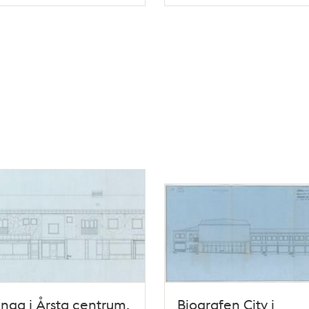
Typ
nga i Årsta centrum,
Biografen City i