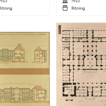
1923
1923
Tid
Ritning
Ritning
Typ