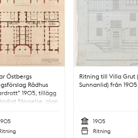
ar Östbergs
Ritning till Villa Grut 
ngsförslag Rådhus
Sunnanlid) från 1905
rdrott” 1905, tillägg
tändigt fängelse, plan
r- och bottenvåning
1905
1905
Tid
Ritning
Ritning