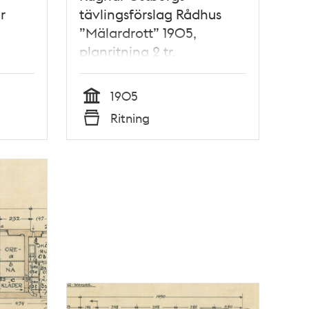
r
tävlingsförslag Rådhus
”Mälardrott” 1905,
planritning 2 tr.
1905
Tid
Ritning
Typ