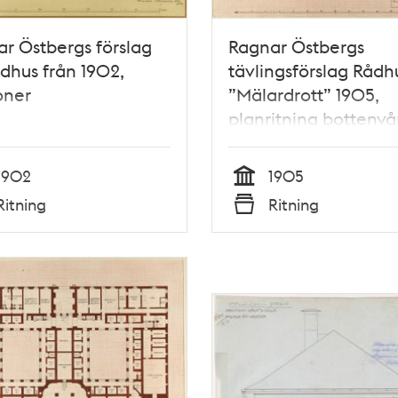
r Östbergs förslag
Ragnar Östbergs
Rådhus från 1902,
tävlingsförslag Rådh
oner
”Mälardrott” 1905,
planritning bottenv
1902
1905
Tid
Ritning
Ritning
Typ