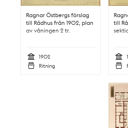
Ragnar Östbergs förslag
Ragna
till Rådhus från 1902, plan
till 
av våningen 2 tr.
sekti
1902
Tid
Tid
Ritning
Typ
Typ