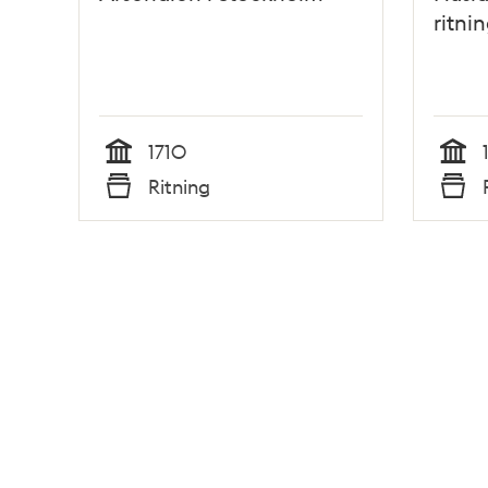
ritni
1710
Tid
Tid
Ritning
Typ
Typ