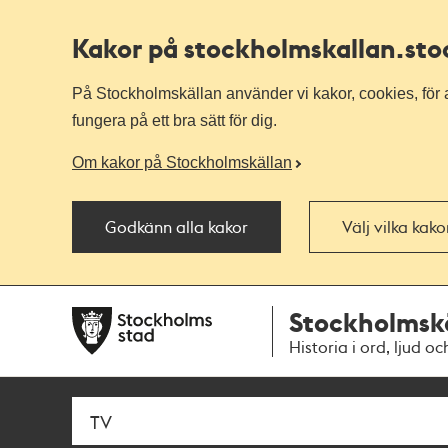
Kakor på stockholmskallan
.st
På Stockholmskällan använder vi kakor, cookies, för a
fungera på ett bra sätt för dig.
Om kakor på Stockholmskällan
Godkänn alla kakor
Välj vilka kak
Till
Till
Stockholmsk
navigationen
huvudinnehållet
Historia i ord, ljud oc
Sök
Fritextsök