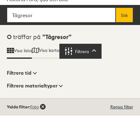
Sök
Fritextsök
Sök
Sökresultat
0
träffar på
Tågresor
Visa karta
Visa lista
Filtrera
Filtrera
Filtrera tid
Filtrera materialtyper
Visningsläge
Totalt
Valda filter:
Foto
Rensa filter
0
träffar
Lista
Karta