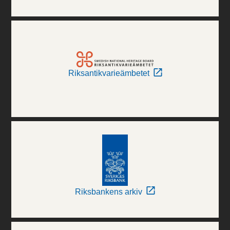
Riksantikvarieämbetet
Riksbankens arkiv