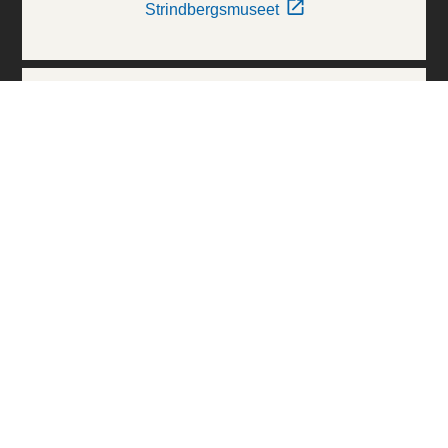
Strindbergsmuseet
Thielska Galleriet
Världskulturmuseerna