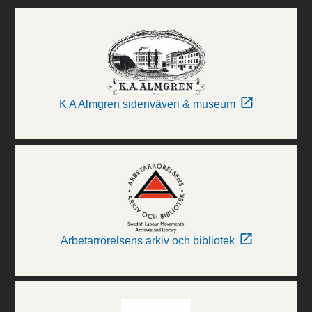
K A Almgren sidenväveri & museum
Arbetarrörelsens arkiv och bibliotek