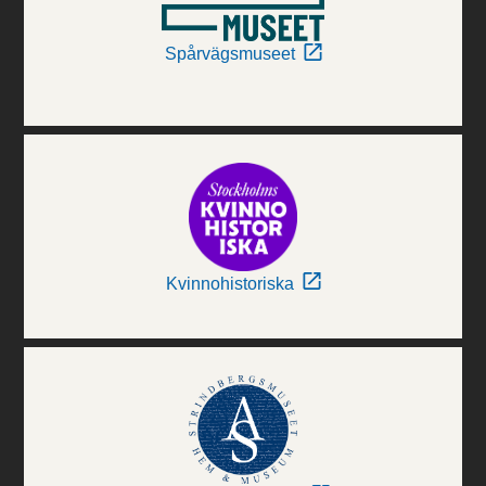
Spårvägsmuseet
Kvinnohistoriska