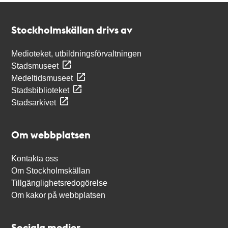
Kontakt
Stockholmskällan
Stockholmskällan drivs av
Medioteket, utbildningsförvaltningen
Stadsmuseet
Medeltidsmuseet
Stadsbiblioteket
Stadsarkivet
Om webbplatsen
Kontakta oss
Om Stockholmskällan
Tillgänglighetsredogörelse
Om kakor på webbplatsen
Sociala medier