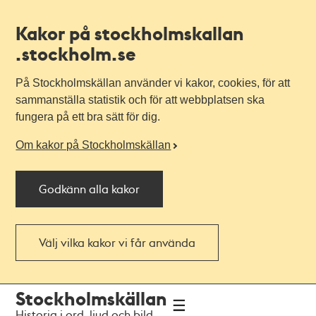
Kakor på stockholmskallan
.stockholm.se
På Stockholmskällan använder vi kakor, cookies, för att
sammanställa statistik och för att webbplatsen ska
fungera på ett bra sätt för dig.
Om kakor på Stockholmskällan
Godkänn alla kakor
Välj vilka kakor vi får använda
Till
Till
Stockholmskällan
navigationen
huvudinnehållet
Historia i ord, ljud och bild