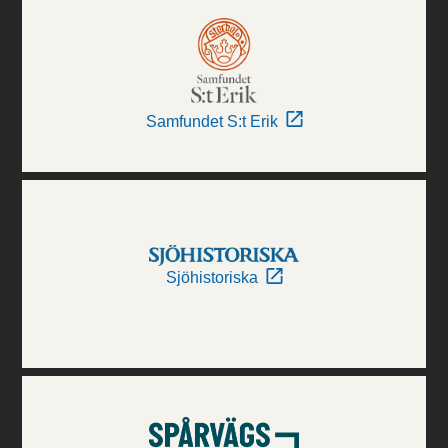
Samfundet S:t Erik
Sjöhistoriska