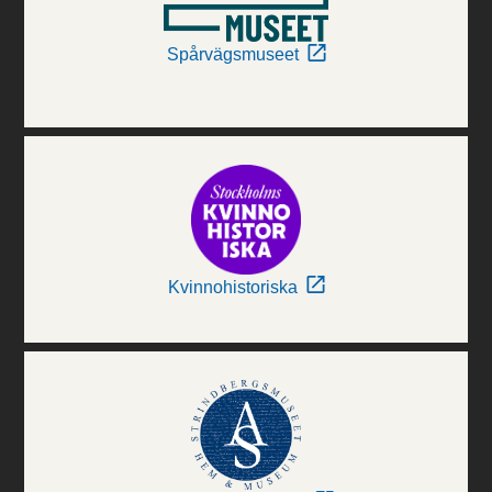
Spårvägsmuseet
Kvinnohistoriska