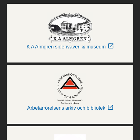
K A Almgren sidenväveri & museum
Arbetarrörelsens arkiv och bibliotek