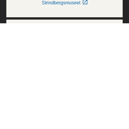
Strindbergsmuseet
Thielska Galleriet
Världskulturmuseerna