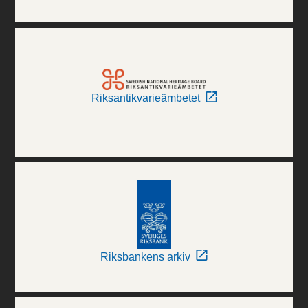
Riksantikvarieämbetet
Riksbankens arkiv