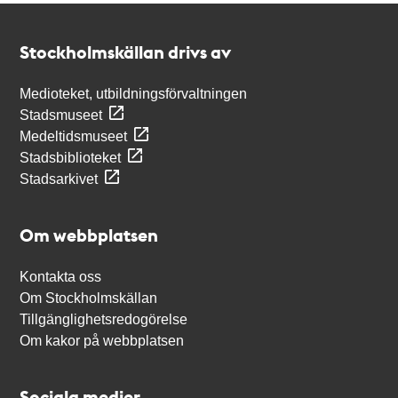
Kontakt
Stockholmskällan
Stockholmskällan drivs av
Medioteket, utbildningsförvaltningen
Stadsmuseet
Medeltidsmuseet
Stadsbiblioteket
Stadsarkivet
Om webbplatsen
Kontakta oss
Om Stockholmskällan
Tillgänglighetsredogörelse
Om kakor på webbplatsen
Sociala medier