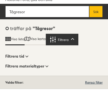
Sök
Fritextsök
Sök
Sökresultat
0
träffar på
Tågresor
Visa karta
Visa lista
Filtrera
Filtrera
Filtrera tid
Filtrera materialtyper
Visningsläge
Totalt
Valda filter:
Rensa filter
0
träffar
Lista
Karta