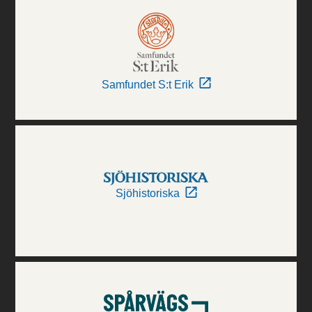
Samfundet S:t Erik
Sjöhistoriska