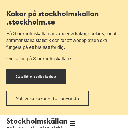
Kakor på stockholmskallan
.stockholm.se
På Stockholmskällan använder vi kakor, cookies, för att
sammanställa statistik och för att webbplatsen ska
fungera på ett bra sätt för dig.
Om kakor på Stockholmskällan
Godkänn alla kakor
Välj vilka kakor vi får använda
Till
Till
Stockholmskällan
navigationen
huvudinnehållet
Historia i ord, ljud och bild