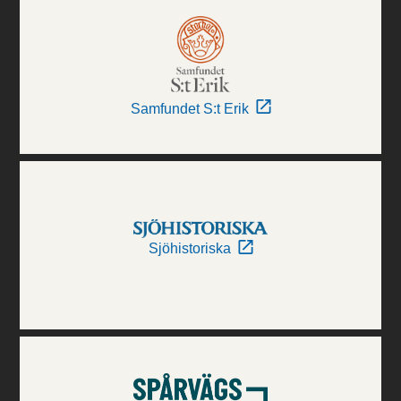
Samfundet S:t Erik
Sjöhistoriska