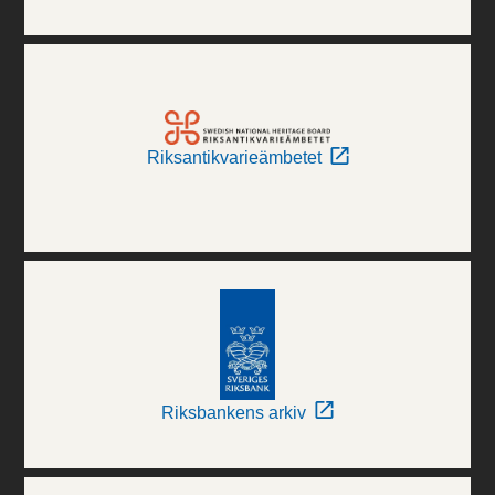
Riksantikvarieämbetet
Riksbankens arkiv