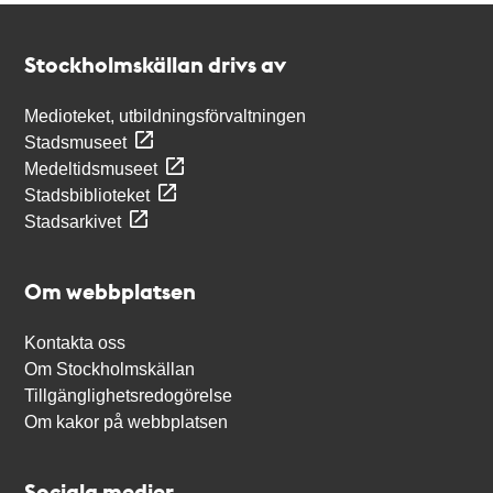
Kontakt
Stockholmskällan
Stockholmskällan drivs av
Medioteket, utbildningsförvaltningen
Stadsmuseet
Medeltidsmuseet
Stadsbiblioteket
Stadsarkivet
Om webbplatsen
Kontakta oss
Om Stockholmskällan
Tillgänglighetsredogörelse
Om kakor på webbplatsen
Sociala medier