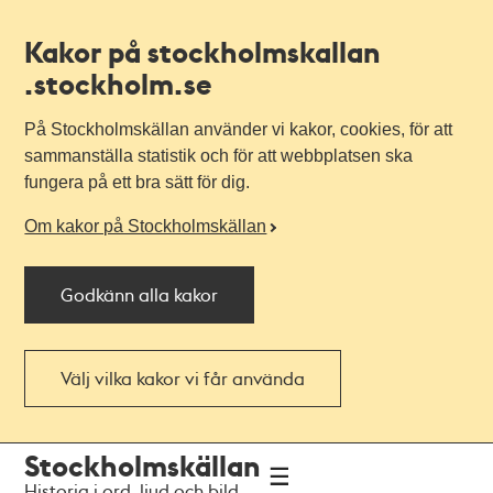
Kakor på stockholmskallan
.stockholm.se
På Stockholmskällan använder vi kakor, cookies, för att
sammanställa statistik och för att webbplatsen ska
fungera på ett bra sätt för dig.
Om kakor på Stockholmskällan
Godkänn alla kakor
Välj vilka kakor vi får använda
Till
Till
Stockholmskällan
navigationen
huvudinnehållet
Historia i ord, ljud och bild