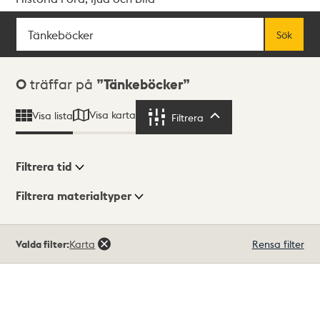
Sök
Fritextsök
Sök
Sökresultat
0
träffar på
Tänkeböcker
Visa karta
Visa lista
Filtrera
Filtrera
Filtrera tid
Filtrera materialtyper
Visningsläge
Totalt
Valda filter:
Karta
Rensa filter
0
träffar
Lista
Karta