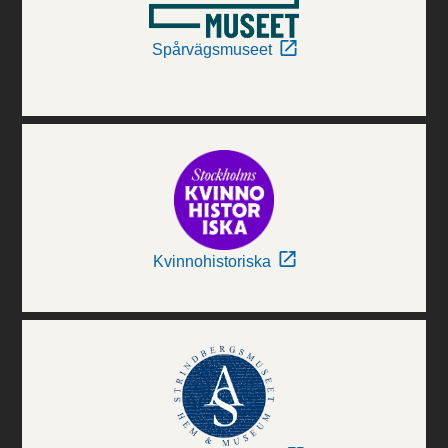
Spårvägsmuseet
Kvinnohistoriska