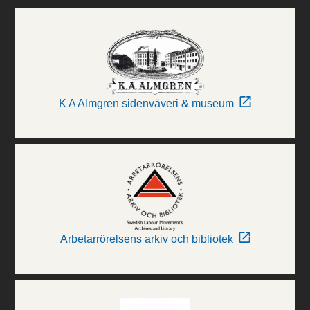
K A Almgren sidenväveri & museum
Arbetarrörelsens arkiv och bibliotek