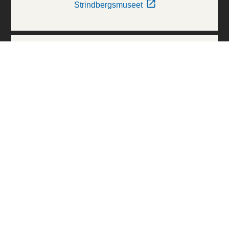
Strindbergsmuseet
Thielska Galleriet
Världskulturmuseerna