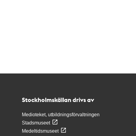
Kontakt
Stockholmskällan
Stockholmskällan drivs av
Medioteket, utbildningsförvaltningen
Stadsmuseet
Medeltidsmuseet