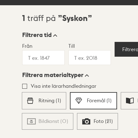
1
Syskon
träff på
Sökresultat
Filtrera tid
Från
Till
Visningsläge
Filtrer
Filtrera materialtyper
Lista
Karta
Visa inte lärarhandledningar
Ritning
(
1
)
Föremål
(
1
)
Bildkonst
(
0
)
Foto
(
21
)