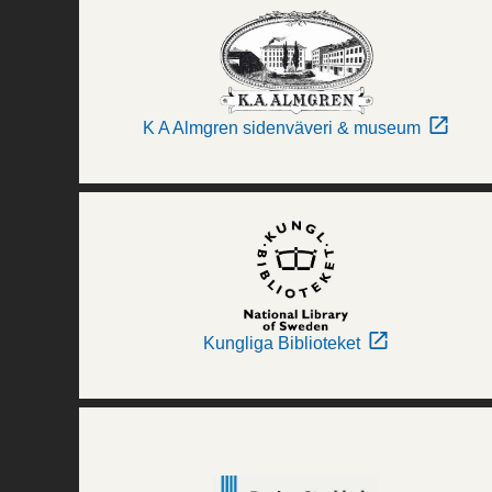
K A Almgren sidenväveri & museum
Kungliga Biblioteket