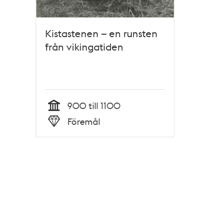
Kistastenen – en runsten
från vikingatiden
900 till 1100
Tid
Föremål
Typ