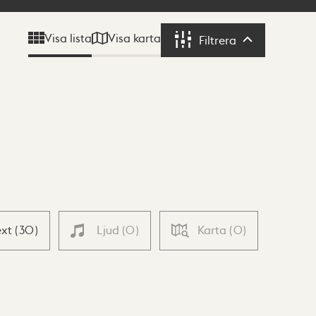
Visa karta
Visa lista
Filtrera
Filtrera
ext
(
30
)
Ljud
(
0
)
Karta
(
0
)