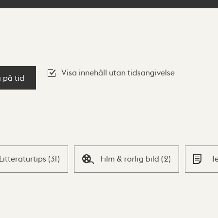
Visa innehåll utan tidsangivelse
a på tid
Litteraturtips
(
31
)
Film & rörlig bild
(
2
)
T