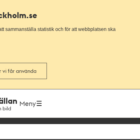
ockholm.se
tt sammanställa statistik och för att webbplatsen ska
or vi får använda
ällan
Meny
h bild