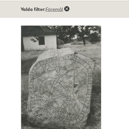
Totalt
Valda filter:
Föremål
1
träffar