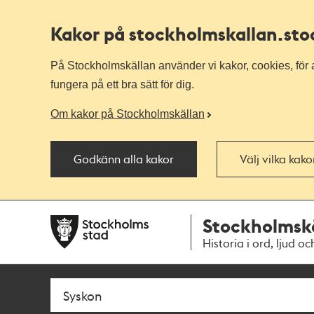
Kakor på stockholmskallan
.st
På Stockholmskällan använder vi kakor, cookies, för a
fungera på ett bra sätt för dig.
Om kakor på Stockholmskällan
Godkänn alla kakor
Välj vilka kak
Till
Till
Stockholmsk
navigationen
huvudinnehållet
Historia i ord, ljud oc
Sök
Fritextsök