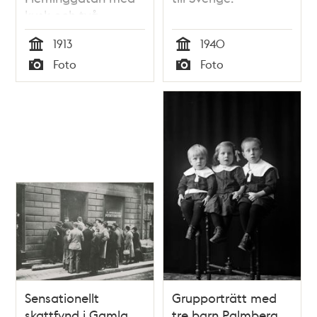
kusk och två
kvinnliga biträden.
1913
1940
Tid
Tid
Foto
Foto
Typ
Typ
Sensationellt
Grupporträtt med
skattfynd i Gamla
tre barn Palmberg