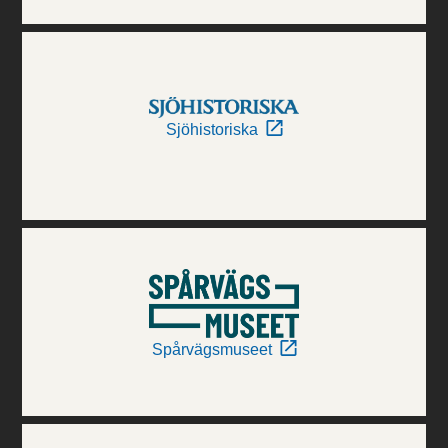
Sjöhistoriska
Spårvägsmuseet