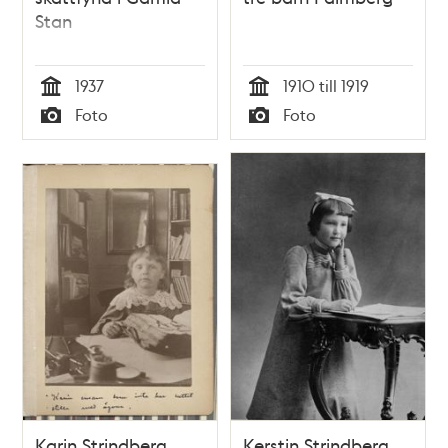
Stan
1937
1910 till 1919
Tid
Tid
Foto
Foto
Typ
Typ
Karin Strindberg,
Kerstin Strindberg,