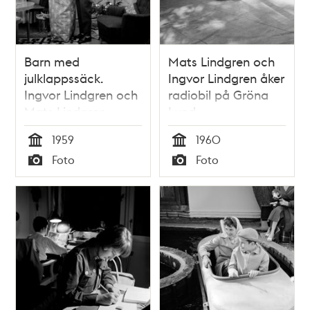
Barn med
Mats Lindgren och
julklappssäck.
Ingvor Lindgren åker
Ingvor Lindgren och
radiobil på Gröna
Mats Lindgren.
Lund
Oppundavägen 6
1959
1960
Tid
Tid
Foto
Foto
Typ
Typ