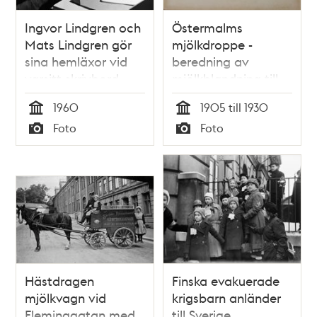
Ingvor Lindgren och
Östermalms
Mats Lindgren gör
mjölkdroppe -
sina hemläxor vid
beredning av
varsitt skrivbord.
mjölkblandning till
Oppundavägen 6
spädbarn
1960
1905 till 1930
Tid
Tid
Foto
Foto
Typ
Typ
Hästdragen
Finska evakuerade
mjölkvagn vid
krigsbarn anländer
Fleminggatan med
till Sverige.