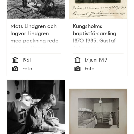
Mats Lindgren och
Kungsholms
Ingvor Lindgren
baptistförsamling
med packning redo
1870-1985, Gustaf
för scoutläger.
Johansson
Rävsnäs
1961
17 juni 1919
Tid
Tid
Foto
Foto
Typ
Typ