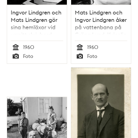
Ingvor Lindgren och
Mats Lindgren och
Mats Lindgren gör
Ingvor Lindgren åker
sina hemläxor vid
på vattenbana på
varsitt skrivbord.
Gröna Lund. Kvinnlig
Oppundavägen 6
fotograf håller
1960
1960
kamera och blixt i
Tid
Tid
Foto
Foto
bakgrunden
Typ
Typ