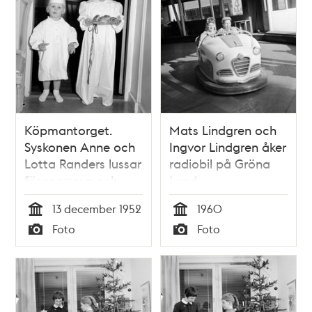
Köpmantorget.
Mats Lindgren och
Syskonen Anne och
Ingvor Lindgren åker
Lotta Randers lussar
radiobil på Gröna
för mamma och
Lund
pappa. Storasyster
13 december 1952
1960
Anne, 5 år, är lucia
Tid
Tid
Foto
Foto
och lillasyster Lotta,
Typ
Typ
2 år, är stjärngosse