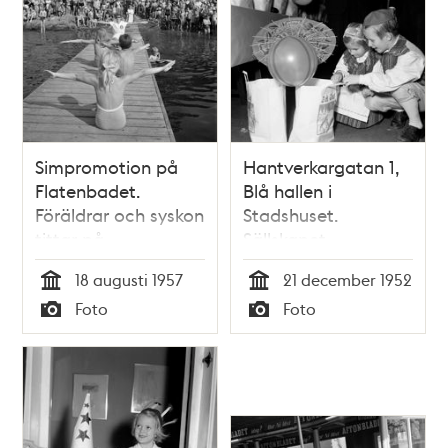
Simpromotion på
Hantverkargatan 1,
Flatenbadet.
Blå hallen i
Föräldrar och syskon
Stadshuset.
tittar på
Sällskapet
jultomtarnes
18 augusti 1957
21 december 1952
traditionella julfest
Tid
Tid
Foto
Foto
för Stockholms
Typ
Typ
barn. Syskonen Ulf
och Meith Öberg
tittar i
julklappspåsen