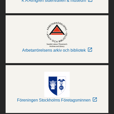
K A Almgren sidenväveri & museum
Arbetarrörelsens arkiv och bibliotek
Föreningen Stockholms Företagsminnen