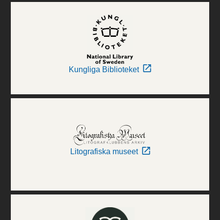
Kungliga Biblioteket
Litografiska museet