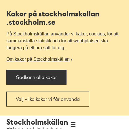
Kakor på stockholmskallan
.stockholm.se
På Stockholmskällan använder vi kakor, cookies, för att
sammanställa statistik och för att webbplatsen ska
fungera på ett bra sätt för dig.
Om kakor på Stockholmskällan
Godkänn alla kakor
Välj vilka kakor vi får använda
Till
Till
Stockholmskällan
navigationen
huvudinnehållet
Historia i ord, ljud och bild