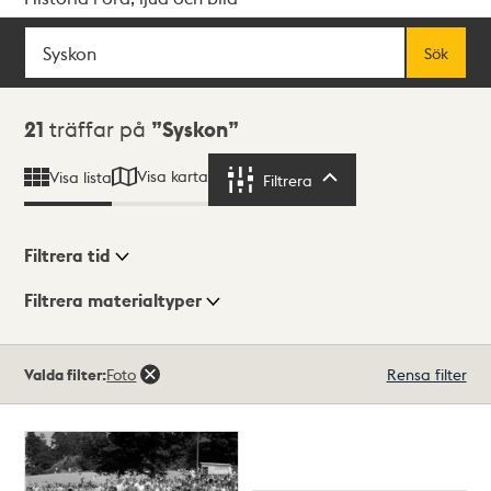
Sök
Fritextsök
Sök
Sökresultat
21
träffar på
Syskon
Visa karta
Visa lista
Filtrera
Filtrera
Filtrera tid
Filtrera materialtyper
Visningsläge
Totalt
Valda filter:
Foto
Rensa filter
21
träffar
Lista
Karta