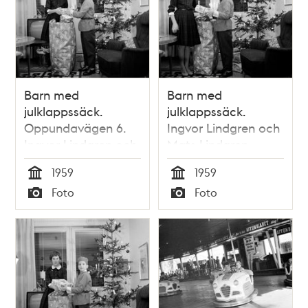
Barn med
Barn med
julklappssäck.
julklappssäck.
Oppundavägen 6.
Ingvor Lindgren och
Ingvor Lindgren och
Mats Lindgren.
Mats Lindgren
Oppundavägen 6
1959
1959
Tid
Tid
Foto
Foto
Typ
Typ