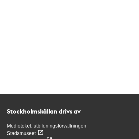
Kontakt
Stockholmskällan
Stockholmskällan drivs av
Medioteket, utbildningsförvaltningen
Stadsmuseet