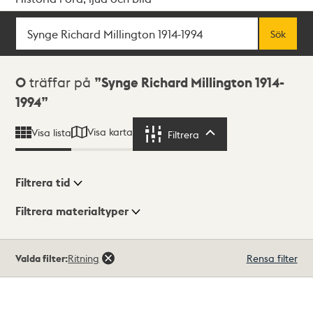
Sök
Fritextsök
Sök
Sökresultat
0
träffar på
Synge Richard Millington 1914-
1994
Visa karta
Visa lista
Filtrera
Filtrera
Filtrera tid
Filtrera materialtyper
Visningsläge
Totalt
Valda filter:
Ritning
Rensa filter
0
träffar
Lista
Karta