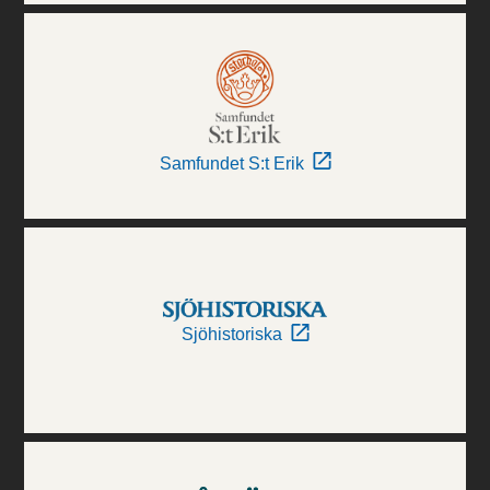
Samfundet S:t Erik
Sjöhistoriska