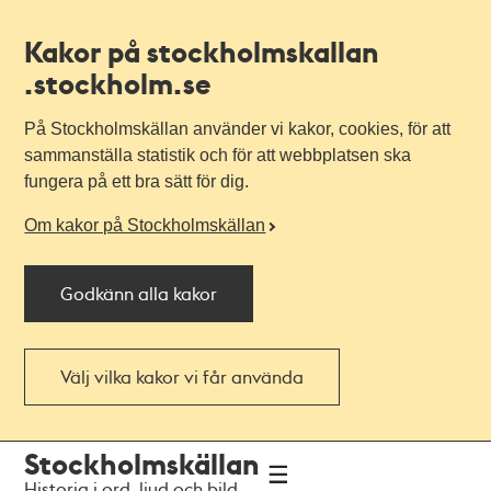
Kakor på stockholmskallan
.stockholm.se
På Stockholmskällan använder vi kakor, cookies, för att
sammanställa statistik och för att webbplatsen ska
fungera på ett bra sätt för dig.
Om kakor på Stockholmskällan
Godkänn alla kakor
Välj vilka kakor vi får använda
Till
Till
Stockholmskällan
navigationen
huvudinnehållet
Historia i ord, ljud och bild