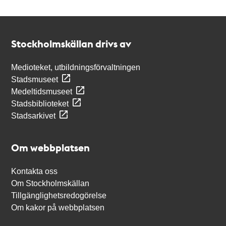
Kontakt
Stockholmskällan
Stockholmskällan drivs av
Medioteket, utbildningsförvaltningen
Stadsmuseet
Medeltidsmuseet
Stadsbiblioteket
Stadsarkivet
Om webbplatsen
Kontakta oss
Om Stockholmskällan
Tillgänglighetsredogörelse
Om kakor på webbplatsen