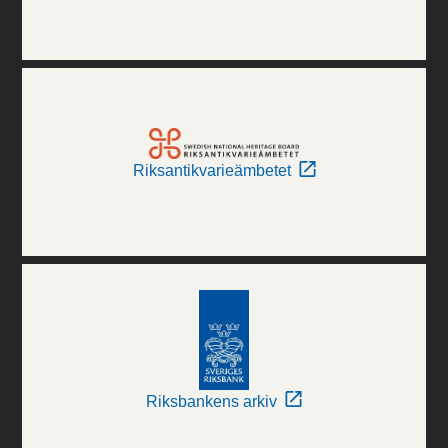
Riksantikvarieämbetet
Riksbankens arkiv