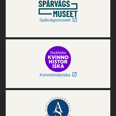
Spårvägsmuseet
Kvinnohistoriska