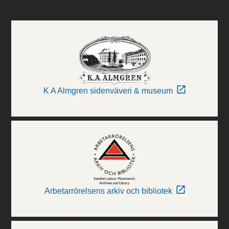
K A Almgren sidenväveri & museum
Arbetarrörelsens arkiv och bibliotek