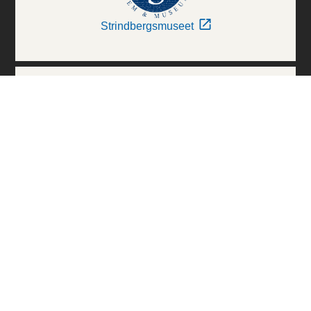
Strindbergsmuseet
Thielska Galleriet
Världskulturmuseerna