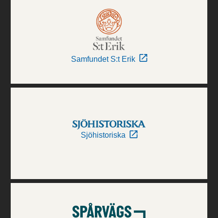
Samfundet S:t Erik
Sjöhistoriska