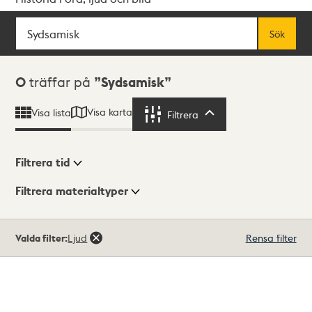
Sök
Fritextsök
Sök
Sökresultat
0
träffar på
Sydsamisk
Visa karta
Visa lista
Filtrera
Filtrera
Filtrera tid
Filtrera materialtyper
Visningsläge
Totalt
Valda filter:
Ljud
Rensa filter
0
träffar
Lista
Karta