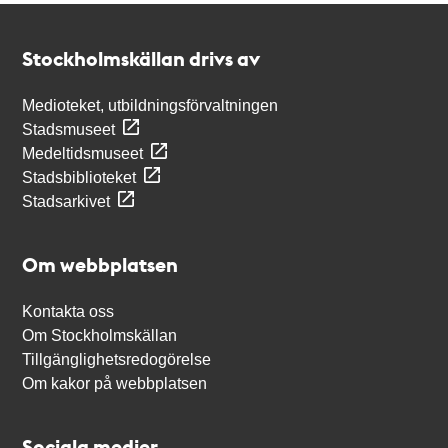
Kontakt
Stockholmskällan
Stockholmskällan drivs av
Medioteket, utbildningsförvaltningen
Stadsmuseet
Medeltidsmuseet
Stadsbiblioteket
Stadsarkivet
Om webbplatsen
Kontakta oss
Om Stockholmskällan
Tillgänglighetsredogörelse
Om kakor på webbplatsen
Sociala medier