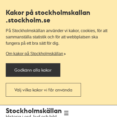
Kakor på stockholmskallan
.stockholm.se
På Stockholmskällan använder vi kakor, cookies, för att
sammanställa statistik och för att webbplatsen ska
fungera på ett bra sätt för dig.
Om kakor på Stockholmskällan
Godkänn alla kakor
Välj vilka kakor vi får använda
Till
Till
Stockholmskällan
navigationen
huvudinnehållet
Historia i ord, ljud och bild