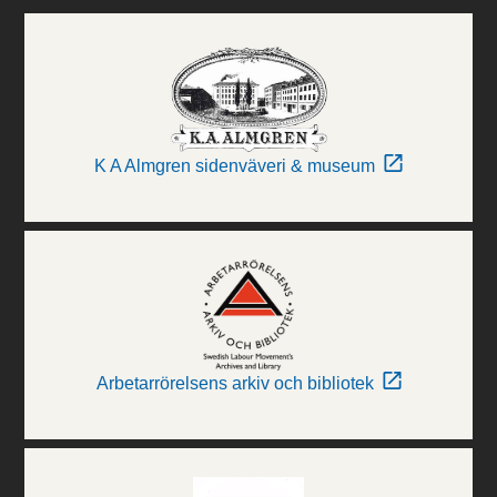
K A Almgren sidenväveri & museum
Arbetarrörelsens arkiv och bibliotek