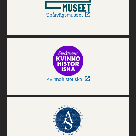
Spårvägsmuseet
Kvinnohistoriska