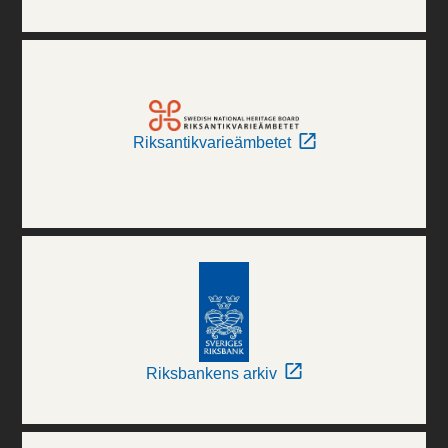
Riksantikvarieämbetet
Riksbankens arkiv