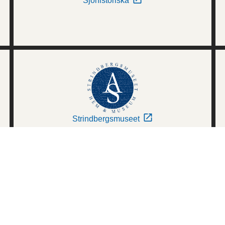
Sjöhistoriska
Strindbergsmuseet