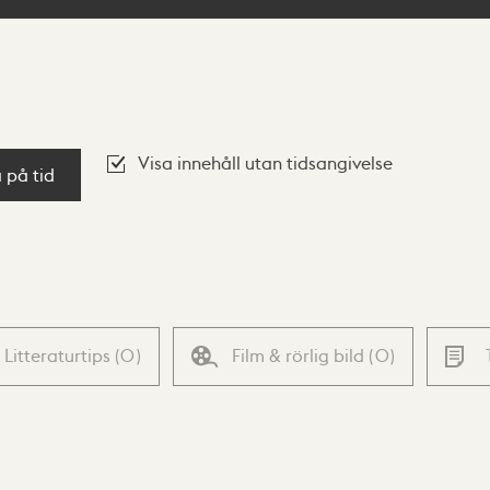
Visa innehåll utan tidsangivelse
a på tid
Litteraturtips
(
0
)
Film & rörlig bild
(
0
)