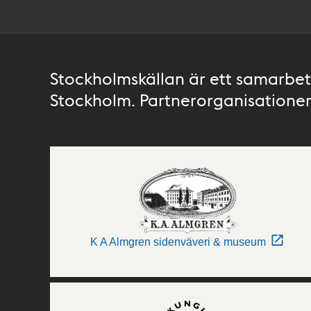
Stockholmskällan är ett samarbete
Stockholm. Partnerorganisationer 
K A Almgren sidenväveri & museum