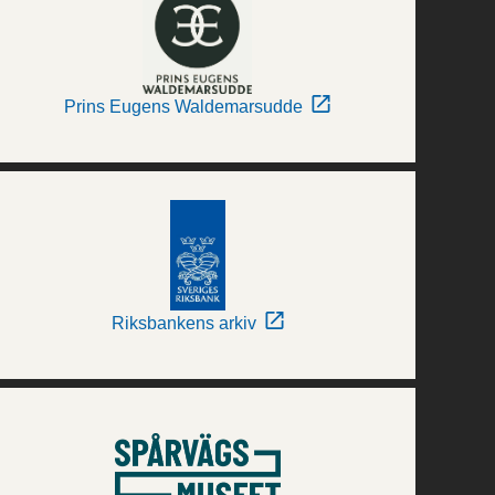
Prins Eugens Waldemarsudde
Riksbankens arkiv