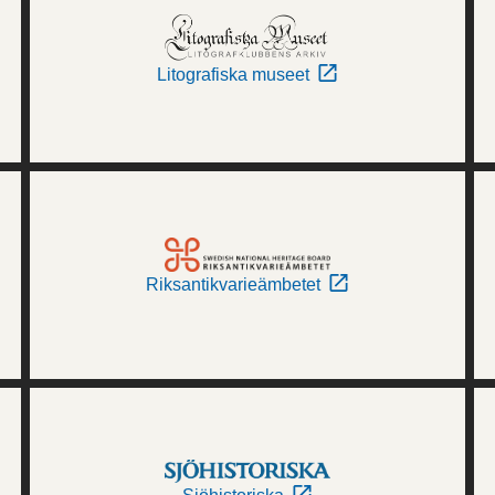
Litografiska museet
Riksantikvarieämbetet