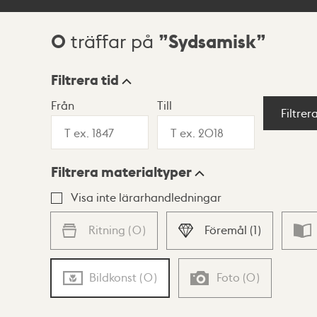
0
Sydsamisk
träffar på
Sökresultat
Filtrera tid
Från
Till
Visningsläge
Filtrer
Filtrera materialtyper
Lista
Karta
Visa inte lärarhandledningar
Ritning
(
0
)
Föremål
(
1
)
Bildkonst
(
0
)
Foto
(
0
)