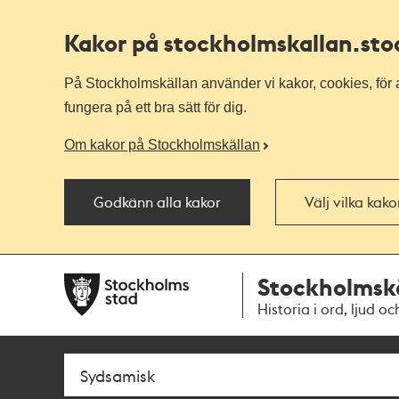
Kakor på stockholmskallan
.st
På Stockholmskällan använder vi kakor, cookies, för a
fungera på ett bra sätt för dig.
Om kakor på Stockholmskällan
Godkänn alla kakor
Välj vilka kak
Till
Till
Stockholmsk
navigationen
huvudinnehållet
Historia i ord, ljud oc
Sök
Fritextsök