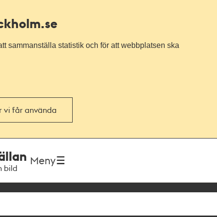
ockholm.se
tt sammanställa statistik och för att webbplatsen ska
or vi får använda
ällan
Meny
h bild