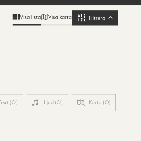
Visa karta
Visa lista
Filtrera
Filtrera
Text
(
0
)
Ljud
(
0
)
Karta
(
0
)