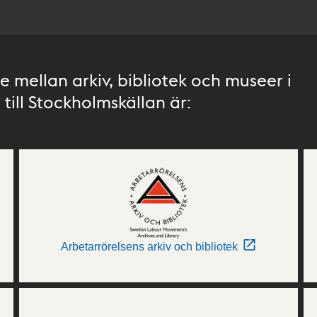
 mellan arkiv, bibliotek och museer i
till Stockholmskällan är:
Arbetarrörelsens arkiv och bibliotek