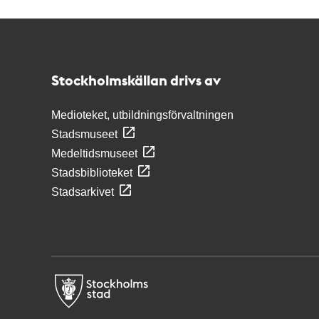
Kontakt
Stockholmskällan
Stockholmskällan drivs av
Medioteket, utbildningsförvaltningen
Stadsmuseet
Medeltidsmuseet
Stadsbiblioteket
Stadsarkivet