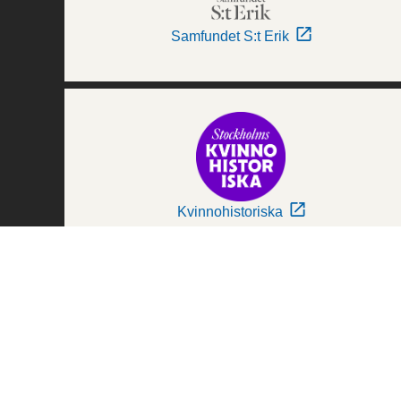
Samfundet S:t Erik
Kvinnohistoriska
Världskulturmuseerna