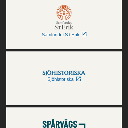
Samfundet S:t Erik
Sjöhistoriska