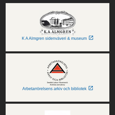
K A Almgren sidenväveri & museum
Arbetarrörelsens arkiv och bibliotek