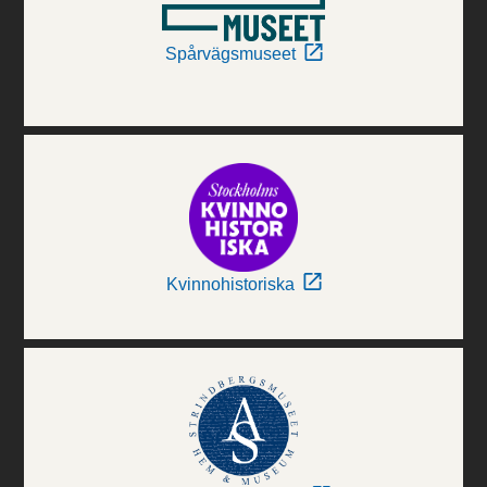
Spårvägsmuseet
Kvinnohistoriska