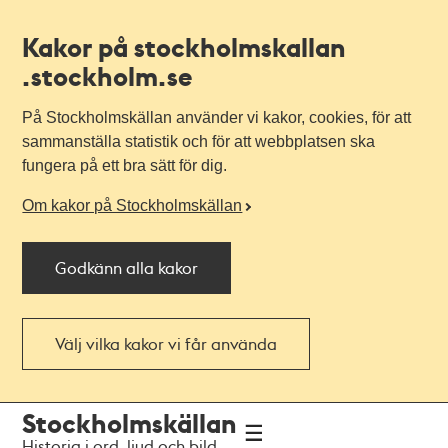
Kakor på stockholmskallan
.stockholm.se
På Stockholmskällan använder vi kakor, cookies, för att
sammanställa statistik och för att webbplatsen ska
fungera på ett bra sätt för dig.
Om kakor på Stockholmskällan
Godkänn alla kakor
Välj vilka kakor vi får använda
Till
Till
Stockholmskällan
navigationen
huvudinnehållet
Historia i ord, ljud och bild