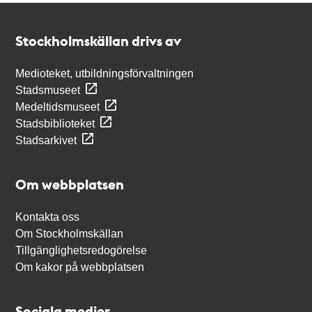
Kontakt
Stockholmskällan
Stockholmskällan drivs av
Medioteket, utbildningsförvaltningen
Stadsmuseet
Medeltidsmuseet
Stadsbiblioteket
Stadsarkivet
Om webbplatsen
Kontakta oss
Om Stockholmskällan
Tillgänglighetsredogörelse
Om kakor på webbplatsen
Sociala medier