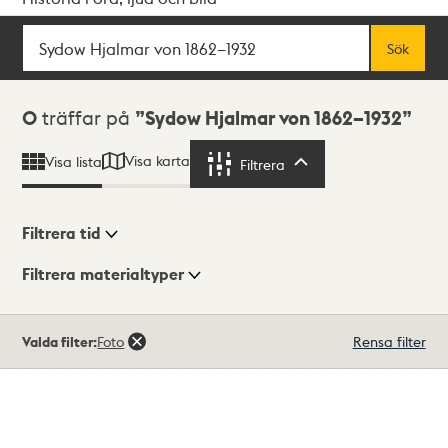
Sök
Fritextsök
Sök
Sökresultat
0
träffar på
Sydow Hjalmar von 1862–1932
Visa karta
Visa lista
Filtrera
Filtrera
Filtrera tid
Filtrera materialtyper
Visningsläge
Totalt
Valda filter:
Foto
Rensa filter
0
träffar
Lista
Karta