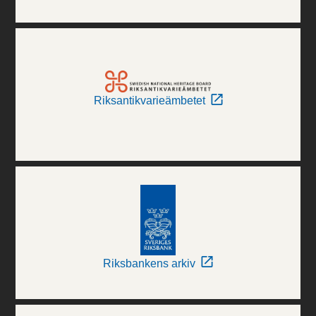
Riksantikvarieämbetet
Riksbankens arkiv