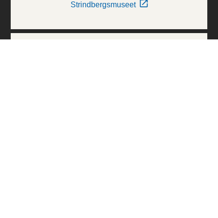
Strindbergsmuseet
Thielska Galleriet
Världskulturmuseerna