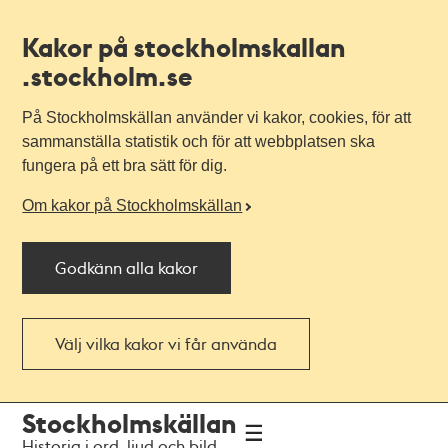
Kakor på stockholmskallan
.stockholm.se
På Stockholmskällan använder vi kakor, cookies, för att
sammanställa statistik och för att webbplatsen ska
fungera på ett bra sätt för dig.
Om kakor på Stockholmskällan
Godkänn alla kakor
Välj vilka kakor vi får använda
Till
Till
Stockholmskällan
navigationen
huvudinnehållet
Historia i ord, ljud och bild