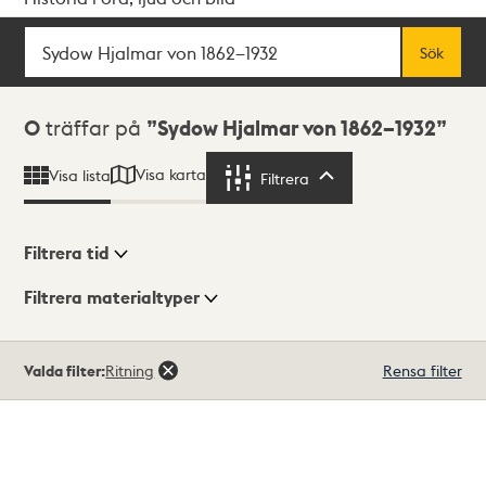
Sök
Fritextsök
Sök
Sökresultat
0
träffar på
Sydow Hjalmar von 1862–1932
Visa karta
Visa lista
Filtrera
Filtrera
Filtrera tid
Filtrera materialtyper
Visningsläge
Totalt
Valda filter:
Ritning
Rensa filter
0
träffar
Lista
Karta