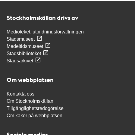
Kontakt
Stockholmskällan
Stockholmskällan drivs av
Medioteket, utbildningsförvaltningen
Stadsmuseet
Medeltidsmuseet
Stadsbiblioteket
Stadsarkivet
Om webbplatsen
Kontakta oss
Om Stockholmskällan
Tillgänglighetsredogörelse
Om kakor på webbplatsen
Sociala medier