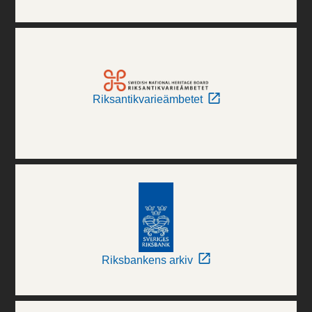
Riksantikvarieämbetet
Riksbankens arkiv