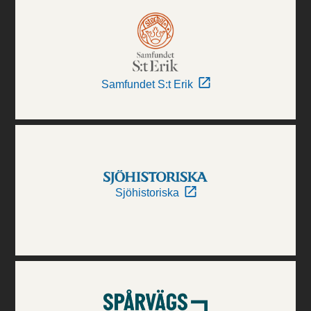
Samfundet S:t Erik
Sjöhistoriska