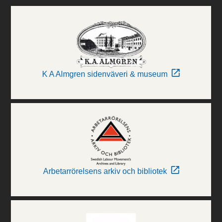
K A Almgren sidenväveri & museum
Arbetarrörelsens arkiv och bibliotek