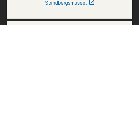
Strindbergsmuseet
Thielska Galleriet
Världskulturmuseerna