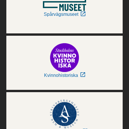
Spårvägsmuseet
Kvinnohistoriska