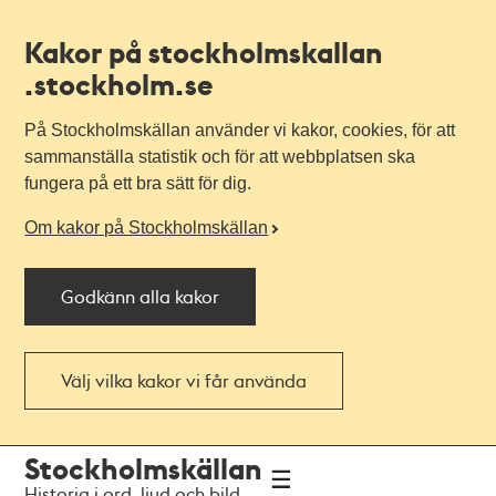
Kakor på stockholmskallan
.stockholm.se
På Stockholmskällan använder vi kakor, cookies, för att
sammanställa statistik och för att webbplatsen ska
fungera på ett bra sätt för dig.
Om kakor på Stockholmskällan
Godkänn alla kakor
Välj vilka kakor vi får använda
Till
Till
Stockholmskällan
navigationen
huvudinnehållet
Historia i ord, ljud och bild