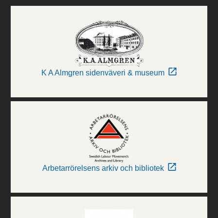
K A Almgren sidenväveri & museum
Arbetarrörelsens arkiv och bibliotek