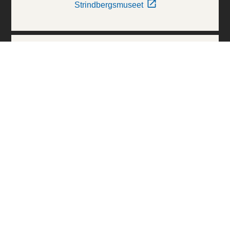
Strindbergsmuseet
Thielska Galleriet
Världskulturmuseerna