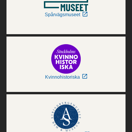
Spårvägsmuseet
Kvinnohistoriska