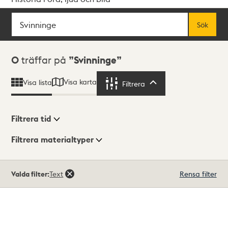
Sök
Fritextsök
Sök
Sökresultat
0
träffar på
Svinninge
Visa karta
Visa lista
Filtrera
Filtrera
Filtrera tid
Filtrera materialtyper
Visningsläge
Totalt
Valda filter:
Text
Rensa filter
0
träffar
Lista
Karta