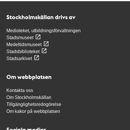
Kontakt
Stockholmskällan
Stockholmskällan drivs av
Medioteket, utbildningsförvaltningen
Stadsmuseet
Medeltidsmuseet
Stadsbiblioteket
Stadsarkivet
Om webbplatsen
Kontakta oss
Om Stockholmskällan
Tillgänglighetsredogörelse
Om kakor på webbplatsen
Sociala medier