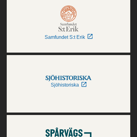
Samfundet S:t Erik
Sjöhistoriska