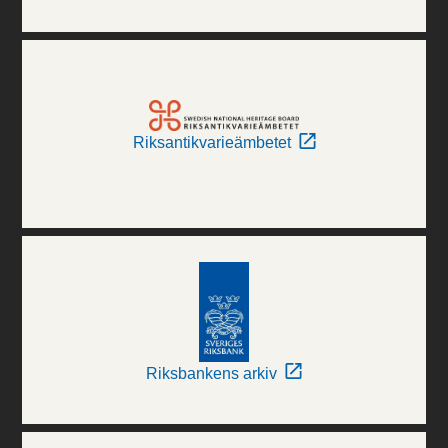
Riksantikvarieämbetet
Riksbankens arkiv