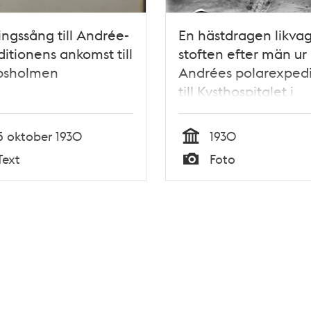
ingssång till Andrée-
En hästdragen likvag
itionens ankomst till
stoften efter män ur
psholmen
Andrées polarexpedi
till Kysthospitalet i
Tromsö, Norge, där 
vetenskaplig
5 oktober 1930
1930
undersökning ska
Tid
Text
Foto
genomföras.
Typ
Tidigare