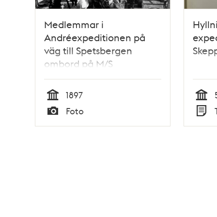
Medlemmar i
Hylln
Andréexpeditionen på
exped
väg till Spetsbergen
Skep
ombord på M/S
Svensksund
1897
Tid
Tid
Foto
Typ
Typ