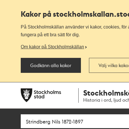
Kakor på stockholmskallan
.st
På Stockholmskällan använder vi kakor, cookies, för a
fungera på ett bra sätt för dig.
Om kakor på Stockholmskällan
Godkänn alla kakor
Välj vilka kak
Till
Till
Stockholmsk
navigationen
huvudinnehållet
Historia i ord, ljud oc
Sök
Fritextsök