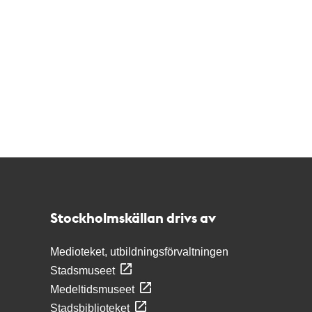
Kontakt
Stockholmskällan
Stockholmskällan drivs av
Medioteket, utbildningsförvaltningen
Stadsmuseet
Medeltidsmuseet
Stadsbiblioteket