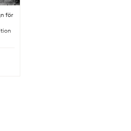
n för
tion
en