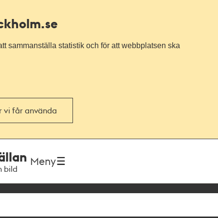
ockholm.se
tt sammanställa statistik och för att webbplatsen ska
or vi får använda
ällan
Meny
h bild