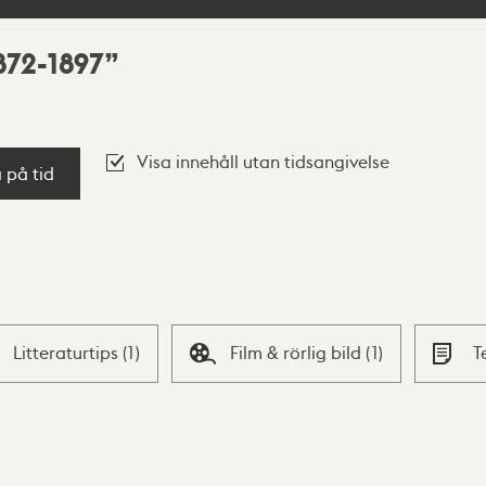
1872-1897
Visa innehåll utan tidsangivelse
a på tid
Litteraturtips
(
1
)
Film & rörlig bild
(
1
)
T