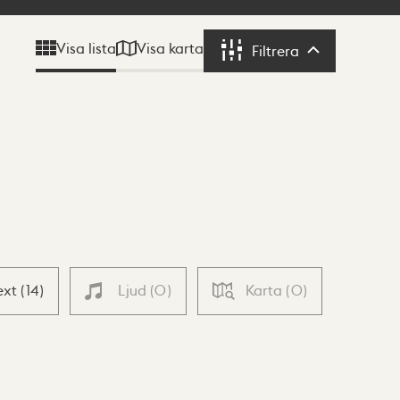
Visa karta
Visa lista
Filtrera
Filtrera
ext
(
14
)
Ljud
(
0
)
Karta
(
0
)