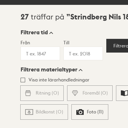
27
Strindberg Nils 
träffar på
Sökresultat
Filtrera tid
Från
Till
Visningsläge
Filtrer
Filtrera materialtyper
Lista
Karta
Visa inte lärarhandledningar
Ritning
(
0
)
Föremål
(
0
)
Bildkonst
(
0
)
Foto
(
11
)