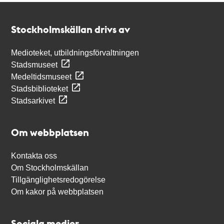
Kontakt
Stockholmskällan
Stockholmskällan drivs av
Medioteket, utbildningsförvaltningen
Stadsmuseet
Medeltidsmuseet
Stadsbiblioteket
Stadsarkivet
Om webbplatsen
Kontakta oss
Om Stockholmskällan
Tillgänglighetsredogörelse
Om kakor på webbplatsen
Sociala medier