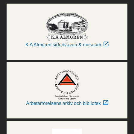
K A Almgren sidenväveri & museum
Arbetarrörelsens arkiv och bibliotek