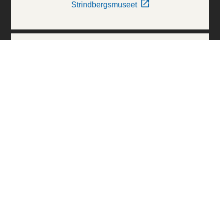
Strindbergsmuseet
Thielska Galleriet
Världskulturmuseerna