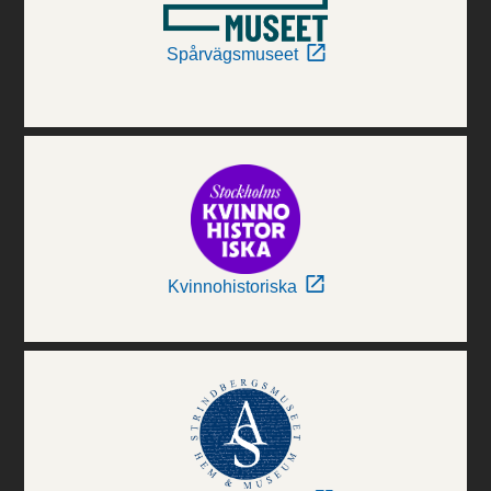
Spårvägsmuseet
Kvinnohistoriska