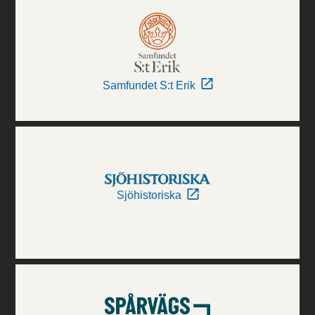
Samfundet S:t Erik
Sjöhistoriska