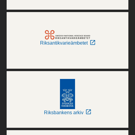
Riksantikvarieämbetet
Riksbankens arkiv