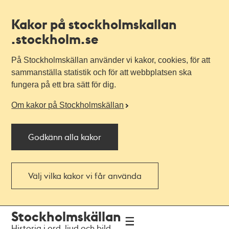
Kakor på stockholmskallan
.stockholm.se
På Stockholmskällan använder vi kakor, cookies, för att
sammanställa statistik och för att webbplatsen ska
fungera på ett bra sätt för dig.
Om kakor på Stockholmskällan
Godkänn alla kakor
Välj vilka kakor vi får använda
Till
Till
Stockholmskällan
navigationen
huvudinnehållet
Historia i ord, ljud och bild