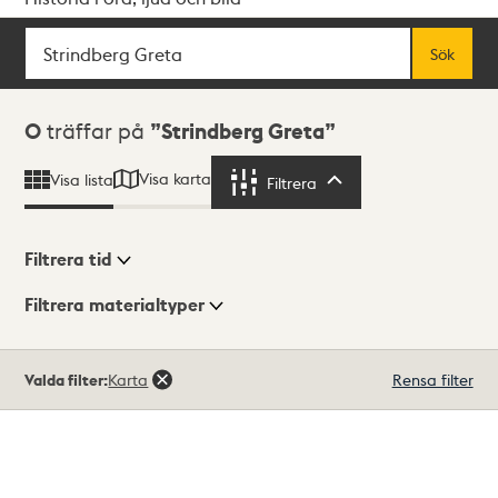
Sök
Fritextsök
Sök
Sökresultat
0
träffar på
Strindberg Greta
Visa karta
Visa lista
Filtrera
Filtrera
Filtrera tid
Filtrera materialtyper
Visningsläge
Totalt
Valda filter:
Karta
Rensa filter
0
träffar
Lista
Karta