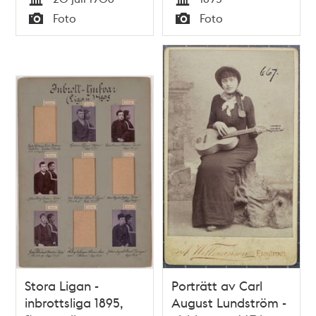
Tid
Tid
Foto
Foto
Typ
Typ
Stora Ligan -
Porträtt av Carl
inbrottsliga 1895,
August Lundström -