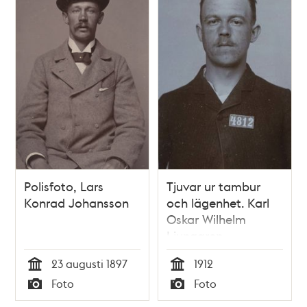
Polisfoto, Lars
Tjuvar ur tambur
Konrad Johansson
och lägenhet. Karl
Oskar Wilhelm
Ljunggren
23 augusti 1897
1912
Tid
Tid
Foto
Foto
Typ
Typ