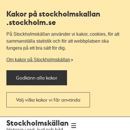
Kakor på stockholmskallan
.stockholm.se
På Stockholmskällan använder vi kakor, cookies, för att
sammanställa statistik och för att webbplatsen ska
fungera på ett bra sätt för dig.
Om kakor på Stockholmskällan
Godkänn alla kakor
Välj vilka kakor vi får använda
Till
Till
Stockholmskällan
navigationen
huvudinnehållet
Historia i ord, ljud och bild