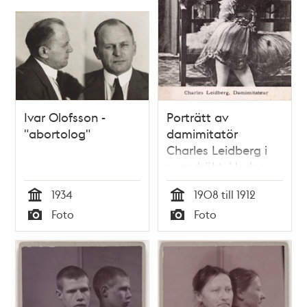
Ivar Olofsson -
Porträtt av
"abortolog"
damimitatör
Charles Leidberg i
scendräkt. Under
flera år uppträdde
1934
1908 till 1912
Karl (Carl) Johan
Tid
Tid
Foto
Foto
Lidberg
Typ
Typ
(Liedberg/Leidberg)
som så kallad
"damimitatör" på
varietéer och
marknader.