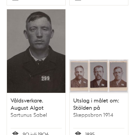
Typ
Typ
Våldsverkare.
Utslag i målet om:
August Algot
Stölden på
Sartunus Sabel
Skeppsbron 1914
20 juli 1906
1895