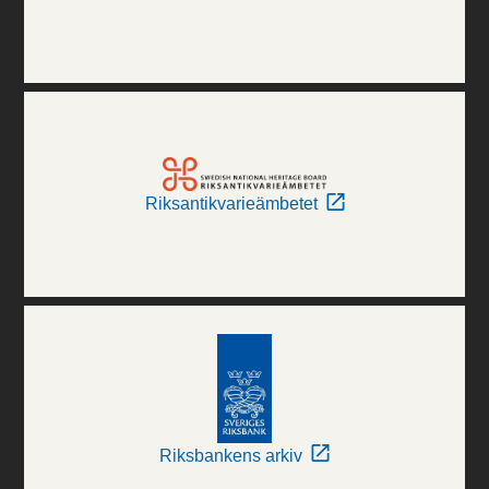
Riksantikvarieämbetet
Riksbankens arkiv