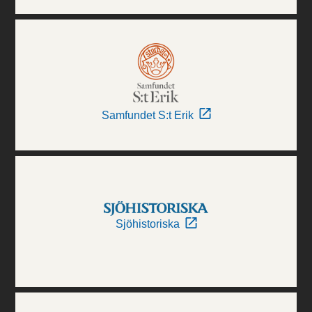
Samfundet S:t Erik
Sjöhistoriska