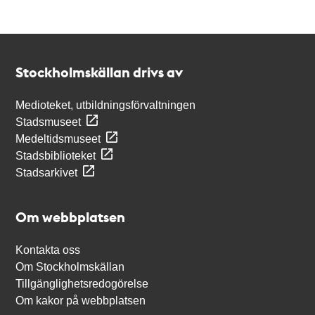
Kontakt
Stockholmskällan
Stockholmskällan drivs av
Medioteket, utbildningsförvaltningen
Stadsmuseet
Medeltidsmuseet
Stadsbiblioteket
Stadsarkivet
Om webbplatsen
Kontakta oss
Om Stockholmskällan
Tillgänglighetsredogörelse
Om kakor på webbplatsen