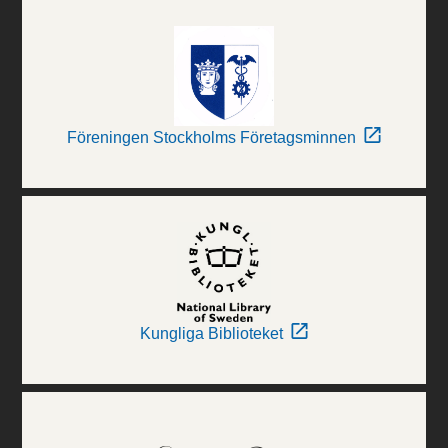
Föreningen Stockholms Företagsminnen
Kungliga Biblioteket