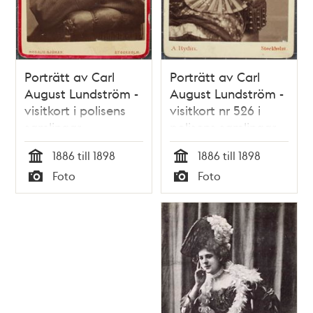
Porträtt av Carl
Porträtt av Carl
August Lundström -
August Lundström -
visitkort i polisens
visitkort nr 526 i
samlingar
polisens samlingar
1886 till 1898
1886 till 1898
Tid
Tid
Foto
Foto
Typ
Typ