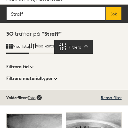
Sök
Fritextsök
Sök
Sökresultat
30
träffar på
Straff
Visa karta
Visa lista
Filtrera
Filtrera
Filtrera tid
Filtrera materialtyper
Visningsläge
Totalt
Valda filter:
Foto
Rensa filter
30
träffar
Lista
Karta