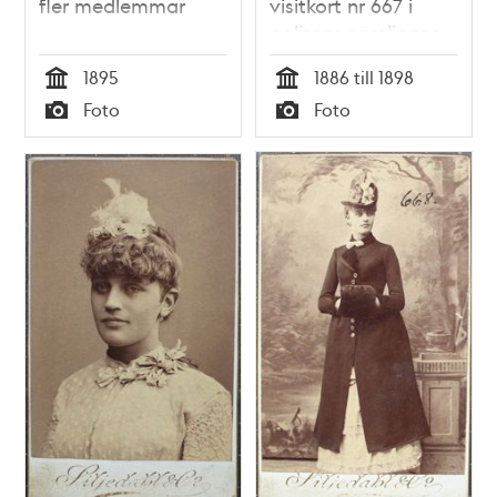
fler medlemmar
visitkort nr 667 i
polisens samlingar
1895
1886 till 1898
Tid
Tid
Foto
Foto
Typ
Typ