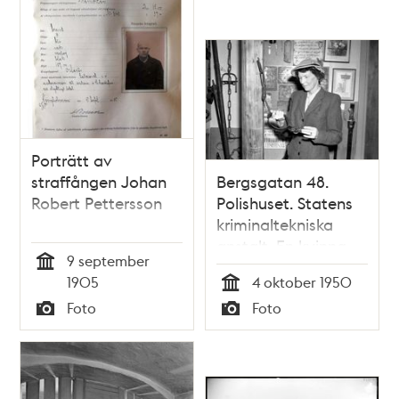
Porträtt av
straffången Johan
Bergsgatan 48.
Robert Pettersson
Polishuset. Statens
kriminaltekniska
anstalt. En kvinna
9 september
tittar på
Tid
1905
4 oktober 1950
straffredskap
Tid
Foto
Foto
Typ
Typ