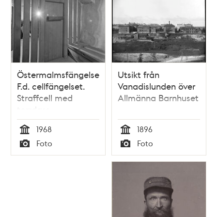
Östermalmsfängelset.
Utsikt från
F.d. cellfängelset.
Vanadislunden över
Straffcell med
Allmänna Barnhuset
torrdass
1968
1896
Tid
Tid
Foto
Foto
Typ
Typ