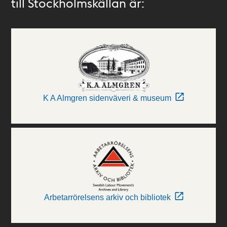
till Stockholmskällan är:
K A Almgren sidenväveri & museum
Arbetarrörelsens arkiv och bibliotek