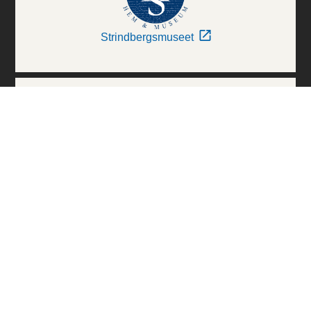
Strindbergsmuseet
Thielska Galleriet
Världskulturmuseerna