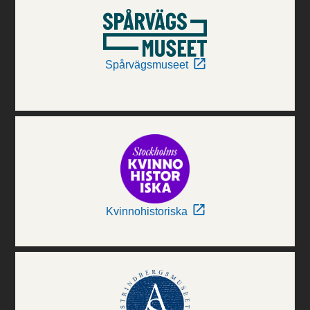
Spårvägsmuseet
Kvinnohistoriska