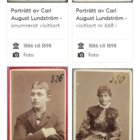
Porträtt av Carl
Porträtt av Carl
August Lundström -
August Lundström -
onumrerat visitkort
visitkort nr 668 i
ur polisens
polisens samlingar
samlingar
1886 till 1898
1886 till 1898
Tid
Tid
Foto
Foto
Typ
Typ