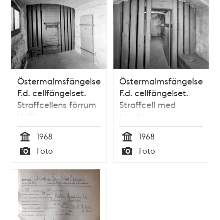
Östermalmsfängelset.
Östermalmsfängelset.
F.d. cellfängelset.
F.d. cellfängelset.
Straffcellens förrum
Straffcell med
i källaren
torrdass
1968
1968
Tid
Tid
Foto
Foto
Typ
Typ