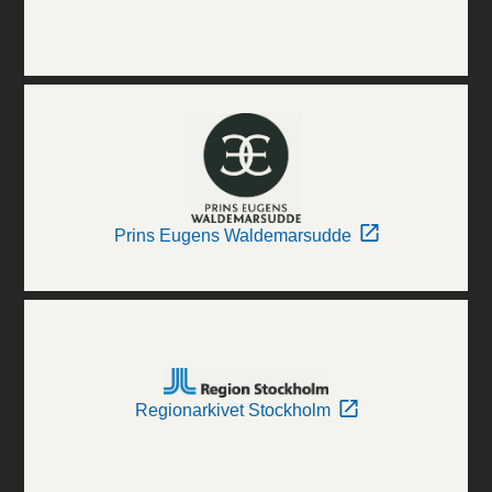
Prins Eugens Waldemarsudde
Regionarkivet Stockholm