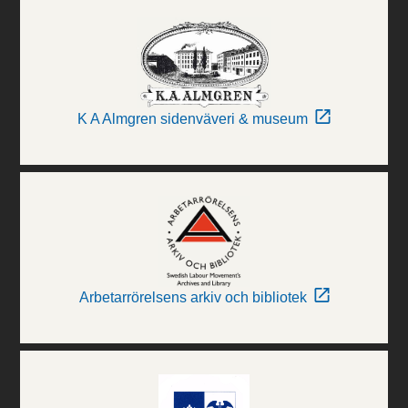
K A Almgren sidenväveri & museum
Arbetarrörelsens arkiv och bibliotek