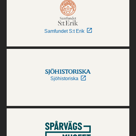
Samfundet S:t Erik
Sjöhistoriska