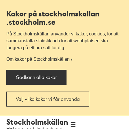
Kakor på stockholmskallan
.stockholm.se
På Stockholmskällan använder vi kakor, cookies, för att
sammanställa statistik och för att webbplatsen ska
fungera på ett bra sätt för dig.
Om kakor på Stockholmskällan
Godkänn alla kakor
Välj vilka kakor vi får använda
Till
Till
Stockholmskällan
navigationen
huvudinnehållet
Historia i ord, ljud och bild