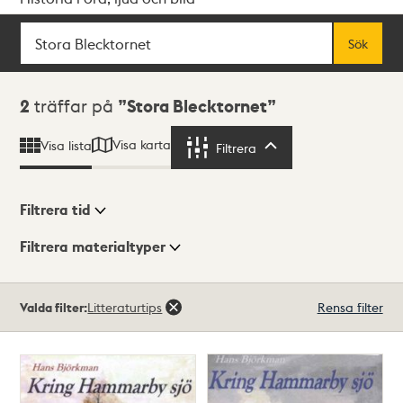
Sök
Fritextsök
Sök
Sökresultat
2
träffar på
Stora Blecktornet
Visa karta
Visa lista
Filtrera
Filtrera
Filtrera tid
Filtrera materialtyper
Visningsläge
Totalt
Valda filter:
Litteraturtips
Rensa filter
2
träffar
Lista
Karta