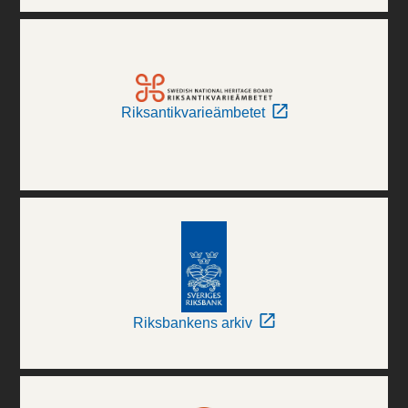
Riksantikvarieämbetet
Riksbankens arkiv