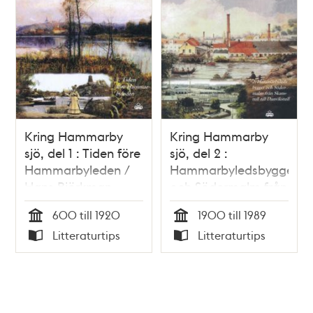
Kring Hammarby
Kring Hammarby
sjö, del 1 : Tiden före
sjö, del 2 :
Hammarbyleden /
Hammarbyledsbygget
Hans Björkman
och Södermalm från
Skanstull till
600 till 1920
1900 till 1989
Danvikstull / Hans
Tid
Tid
Litteraturtips
Litteraturtips
Björkman
Typ
Typ