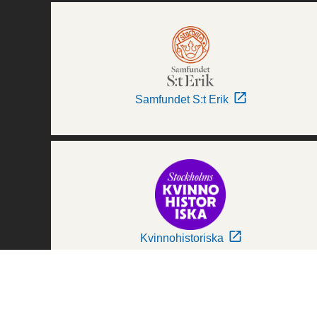
Samfundet S:t Erik
Kvinnohistoriska