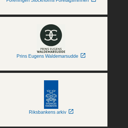
Föreningen Stockholms Företagsminnen
Prins Eugens Waldemarsudde
Riksbankens arkiv