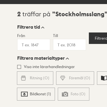
2
Stockholmsslang
träffar på
Sökresultat
Filtrera tid
Från
Till
Visningsläge
Filtrer
Filtrera materialtyper
Lista
Karta
Visa inte lärarhandledningar
Ritning
(
0
)
Föremål
(
0
)
Bildkonst
(
1
)
Foto
(
0
)