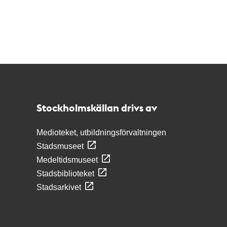
Kontakt
Stockholmskällan
Stockholmskällan drivs av
Medioteket, utbildningsförvaltningen
Stadsmuseet
Medeltidsmuseet
Stadsbiblioteket
Stadsarkivet