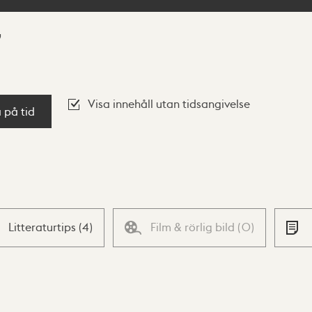
Visa innehåll utan tidsangivelse
a på tid
Litteraturtips
(
4
)
Film & rörlig bild
(
0
)