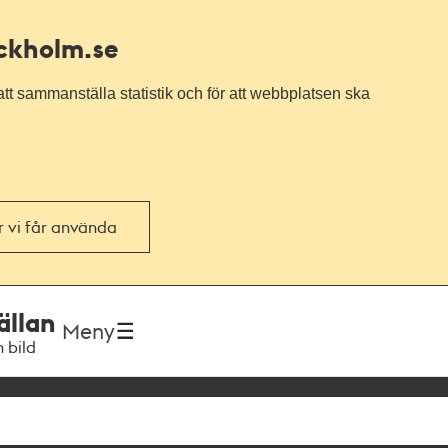
ockholm.se
tt sammanställa statistik och för att webbplatsen ska
or vi får använda
ällan
Meny
h bild