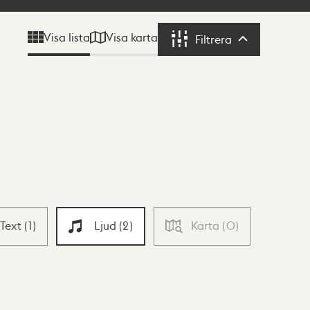
Visa karta
Visa lista
Filtrera
Filtrera
Text
(
1
)
Ljud
(
2
)
Karta
(
0
)