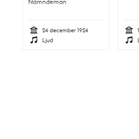
Nämndeman
24 december 1924
Tid
Tid
Ljud
Typ
Typ