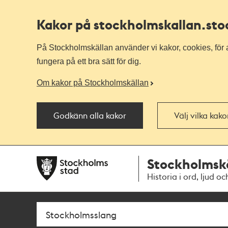
Kakor på stockholmskallan
.st
På Stockholmskällan använder vi kakor, cookies, för a
fungera på ett bra sätt för dig.
Om kakor på Stockholmskällan
Godkänn alla kakor
Välj vilka kak
Till
Till
Stockholmsk
navigationen
huvudinnehållet
Historia i ord, ljud oc
Sök
Fritextsök