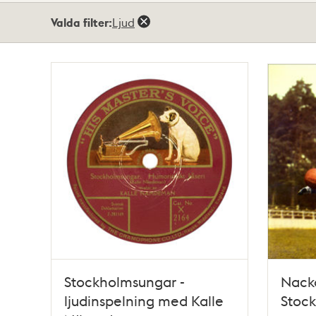
Totalt
Valda filter:
Ljud
2
träffar
Stockholmsungar -
Nack
ljudinspelning med Kalle
Stock