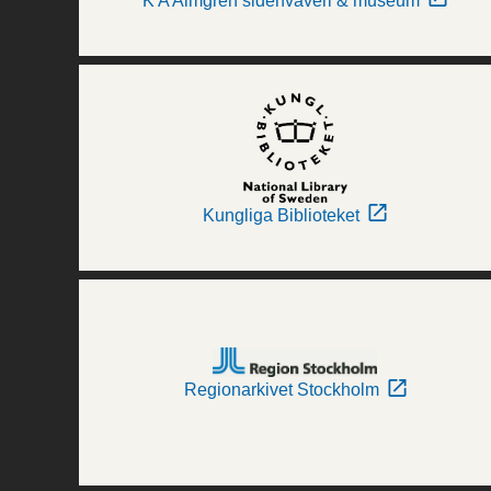
K A Almgren sidenväveri & museum
Kungliga Biblioteket
Regionarkivet Stockholm