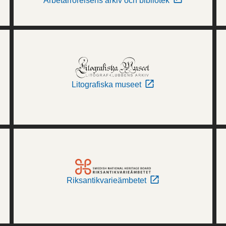
Arbetarrörelsens arkiv och bibliotek
Litografiska museet
Riksantikvarieämbetet