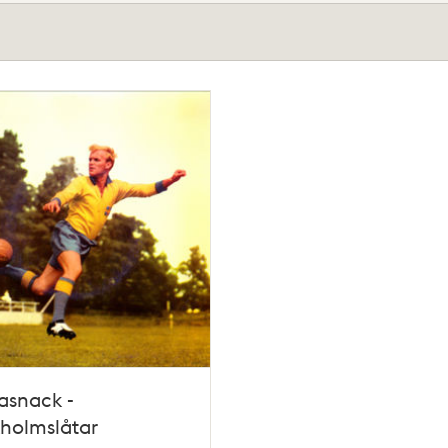
asnack -
holmslåtar