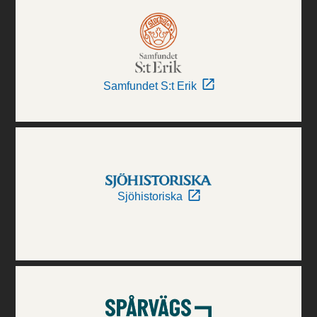
Samfundet S:t Erik
Sjöhistoriska