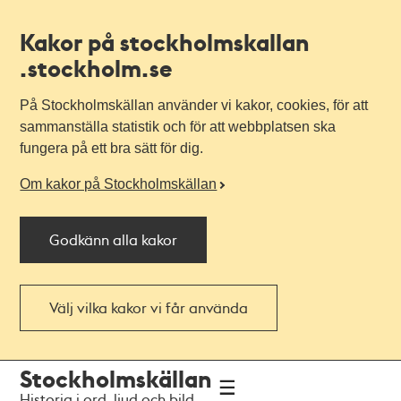
Kakor på stockholmskallan
.stockholm.se
På Stockholmskällan använder vi kakor, cookies, för att
sammanställa statistik och för att webbplatsen ska
fungera på ett bra sätt för dig.
Om kakor på Stockholmskällan
Godkänn alla kakor
Välj vilka kakor vi får använda
Till
Till
Stockholmskällan
navigationen
huvudinnehållet
Historia i ord, ljud och bild