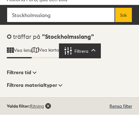
Sök
Fritextsök
Sök
Sökresultat
0
träffar på
Stockholmsslang
Visa karta
Visa lista
Filtrera
Filtrera
Filtrera tid
Filtrera materialtyper
Visningsläge
Totalt
Valda filter:
Ritning
Rensa filter
0
träffar
Lista
Karta