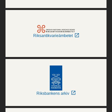
Riksantikvarieämbetet
Riksbankens arkiv