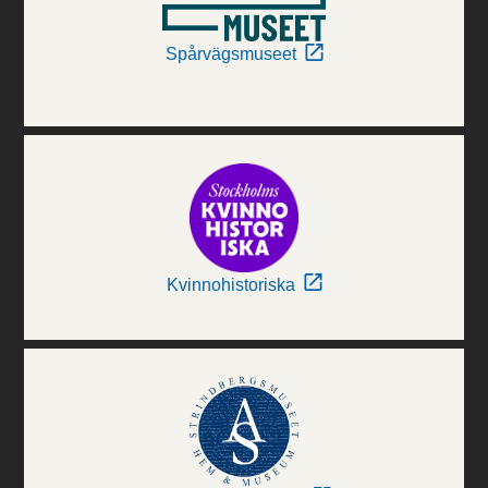
Spårvägsmuseet
Kvinnohistoriska