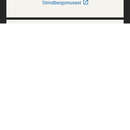
Strindbergsmuseet
Thielska Galleriet
Världskulturmuseerna