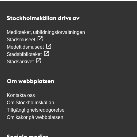
Kontakt
Stockholmskällan
Stockholmskällan drivs av
Medioteket, utbildningsförvaltningen
Stadsmuseet
Medeltidsmuseet
Stadsbiblioteket
Stadsarkivet
Om webbplatsen
Kontakta oss
Om Stockholmskällan
Tillgänglighetsredogörelse
Om kakor på webbplatsen
Sociala medier