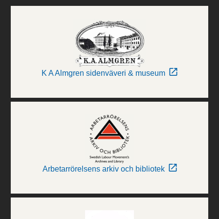
K A Almgren sidenväveri & museum
Arbetarrörelsens arkiv och bibliotek