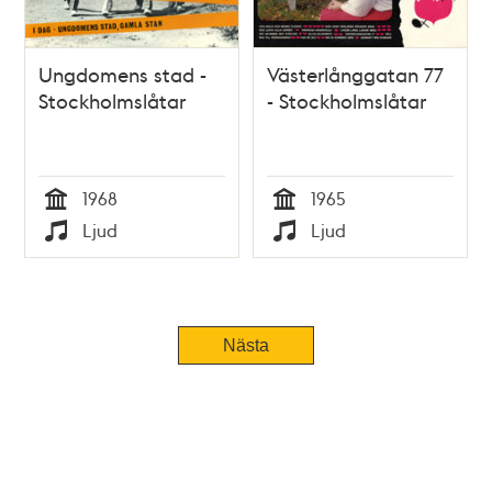
Ungdomens stad -
Västerlånggatan 77
Stockholmslåtar
- Stockholmslåtar
1968
1965
Tid
Tid
Ljud
Ljud
Typ
Typ
Tidigare
Nästa