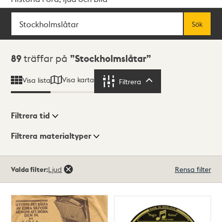
Sök
Fritextsök
Sök
Sökresultat
89
träffar på
Stockholmslåtar
Visa karta
Visa lista
Filtrera
Filtrera
Filtrera tid
Filtrera materialtyper
Visningsläge
Totalt
Valda filter:
Ljud
Rensa filter
89
träffar
Lista
Karta