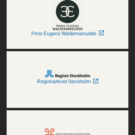
Prins Eugens Waldemarsudde
Regionarkivet Stockholm