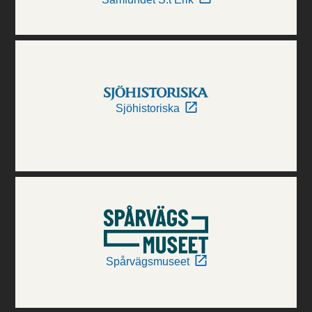
Sjöhistoriska
Spårvägsmuseet