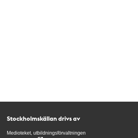
Kontakt
Stockholmskällan
Stockholmskällan drivs av
Medioteket, utbildningsförvaltningen