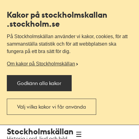
Kakor på stockholmskallan
.stockholm.se
På Stockholmskällan använder vi kakor, cookies, för att
sammanställa statistik och för att webbplatsen ska
fungera på ett bra sätt för dig.
Om kakor på Stockholmskällan
Godkänn alla kakor
Välj vilka kakor vi får använda
Till
Till
Stockholmskällan
navigationen
huvudinnehållet
Historia i ord, ljud och bild