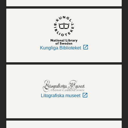
Kungliga Biblioteket
Litografiska museet