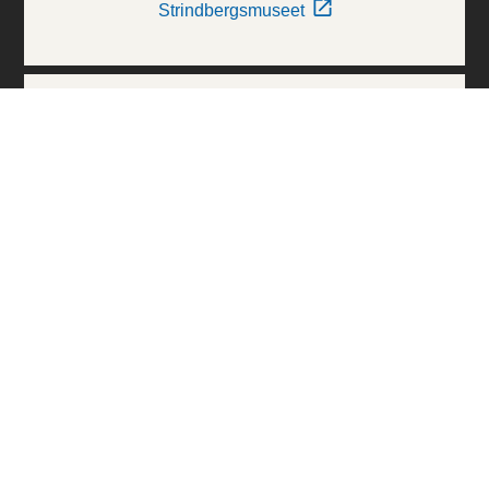
Strindbergsmuseet
Thielska Galleriet
Världskulturmuseerna