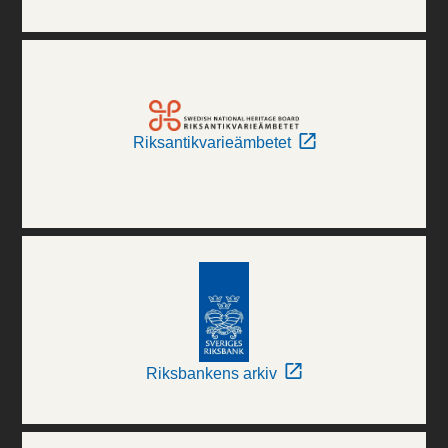
Riksantikvarieämbetet
Riksbankens arkiv