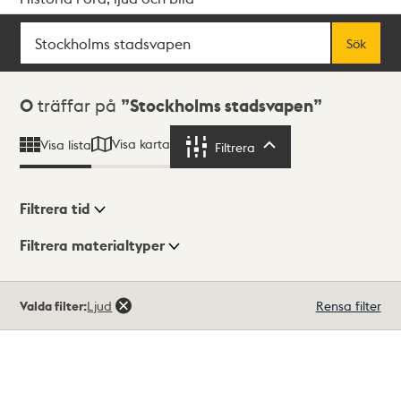
Sök
Fritextsök
Sök
Sökresultat
0
träffar på
Stockholms stadsvapen
Visa karta
Visa lista
Filtrera
Filtrera
Filtrera tid
Filtrera materialtyper
Visningsläge
Totalt
Valda filter:
Ljud
Rensa filter
0
träffar
Lista
Karta