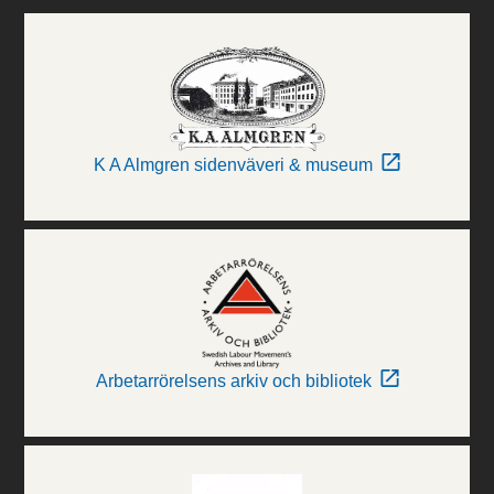
K A Almgren sidenväveri & museum
Arbetarrörelsens arkiv och bibliotek