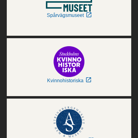
Spårvägsmuseet
Kvinnohistoriska