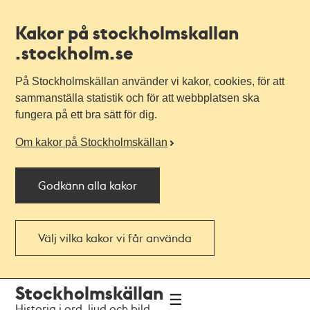
Kakor på stockholmskallan
.stockholm.se
På Stockholmskällan använder vi kakor, cookies, för att
sammanställa statistik och för att webbplatsen ska
fungera på ett bra sätt för dig.
Om kakor på Stockholmskällan
Godkänn alla kakor
Välj vilka kakor vi får använda
Till
Till
Stockholmskällan
navigationen
huvudinnehållet
Historia i ord, ljud och bild