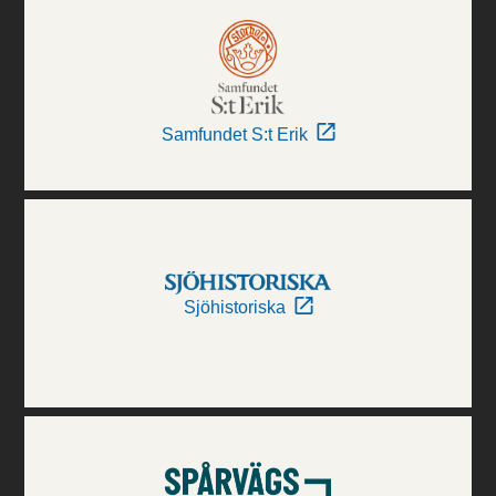
Samfundet S:t Erik
Sjöhistoriska