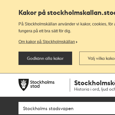
Kakor på stockholmskallan
.st
På Stockholmskällan använder vi kakor, cookies, för a
fungera på ett bra sätt för dig.
Om kakor på Stockholmskällan
Godkänn alla kakor
Välj vilka kak
Till
Till
Stockholmsk
navigationen
huvudinnehållet
Historia i ord, ljud oc
Sök
Fritextsök