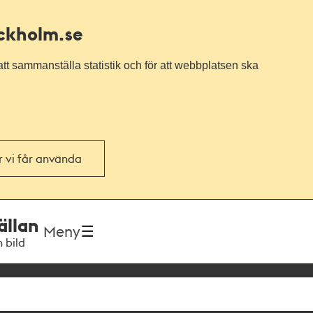
ockholm.se
tt sammanställa statistik och för att webbplatsen ska
or vi får använda
ällan
Meny
h bild