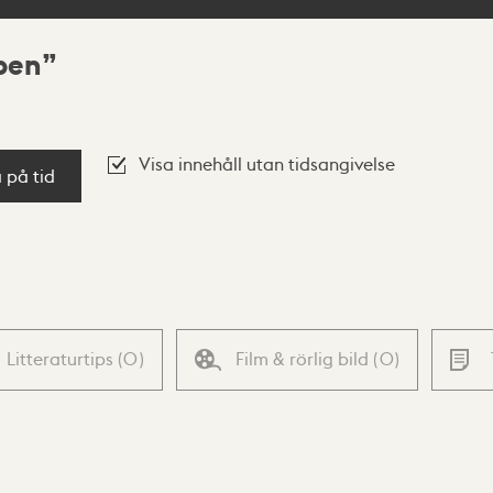
pen
Visa innehåll utan tidsangivelse
a på tid
Litteraturtips
(
0
)
Film & rörlig bild
(
0
)