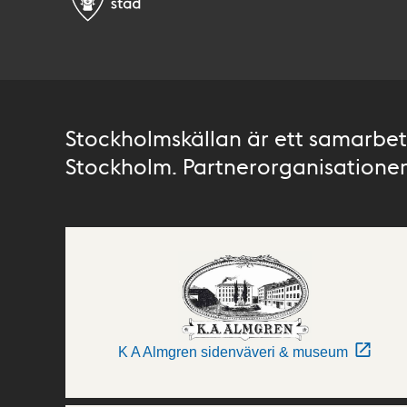
Stockholmskällan är ett samarbete
Stockholm. Partnerorganisationer 
K A Almgren sidenväveri & museum