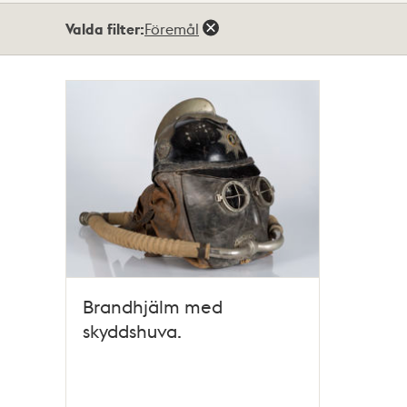
Totalt
Valda filter:
Föremål
1
träffar
Brandhjälm med
skyddshuva.