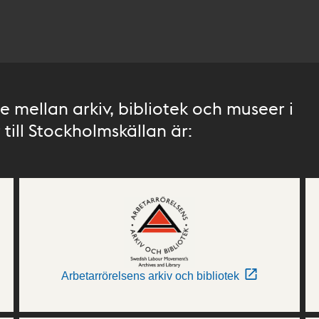
 mellan arkiv, bibliotek och museer i
till Stockholmskällan är:
Arbetarrörelsens arkiv och bibliotek