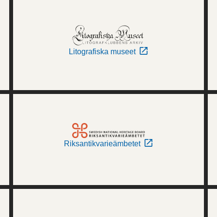
Litografiska museet
Riksantikvarieämbetet