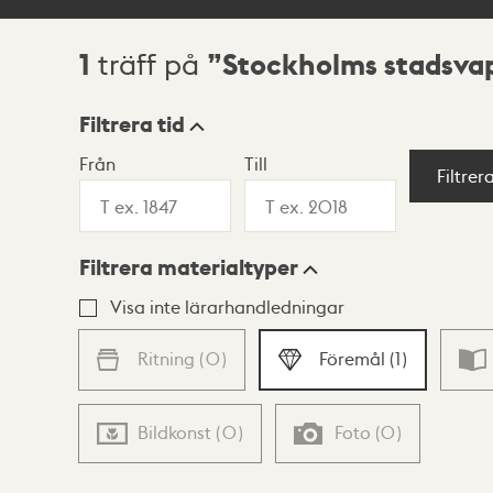
1
Stockholms stadsva
träff på
Sökresultat
Filtrera tid
Från
Till
Visningsläge
Filtrer
Filtrera materialtyper
Lista
Karta
Visa inte lärarhandledningar
Ritning
(
0
)
Föremål
(
1
)
Bildkonst
(
0
)
Foto
(
0
)