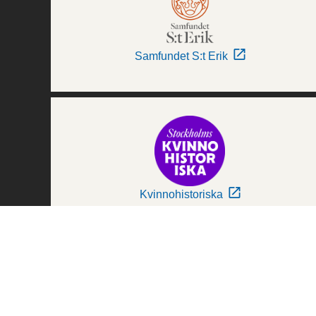
Samfundet S:t Erik
Kvinnohistoriska
Världskulturmuseerna