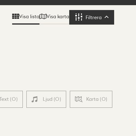
Visa karta
Visa lista
Filtrera
Filtrera
Text
(
0
)
Ljud
(
0
)
Karta
(
0
)