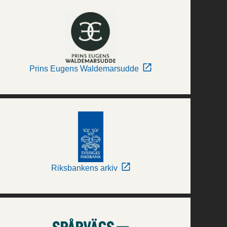
Prins Eugens Waldemarsudde
Riksbankens arkiv