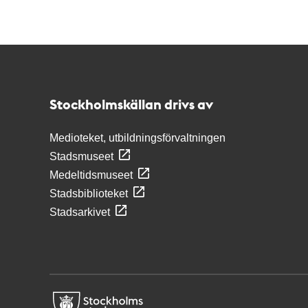
Kontakt
Stockholmskällan
Stockholmskällan drivs av
Medioteket, utbildningsförvaltningen
Stadsmuseet
Medeltidsmuseet
Stadsbiblioteket
Stadsarkivet