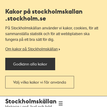
Kakor på stockholmskallan
.stockholm.se
På Stockholmskällan använder vi kakor, cookies, för att
sammanställa statistik och för att webbplatsen ska
fungera på ett bra sätt för dig.
Om kakor på Stockholmskällan
Godkänn alla kakor
Välj vilka kakor vi får använda
Till
Till
Stockholmskällan
navigationen
huvudinnehållet
Historia i ord, ljud och bild