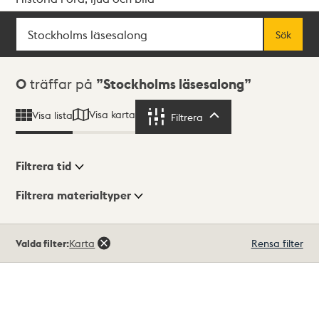
Sök
Fritextsök
Sök
Sökresultat
0
träffar på
Stockholms läsesalong
Visa karta
Visa lista
Filtrera
Filtrera
Filtrera tid
Filtrera materialtyper
Visningsläge
Totalt
Valda filter:
Karta
Rensa filter
0
träffar
Lista
Karta