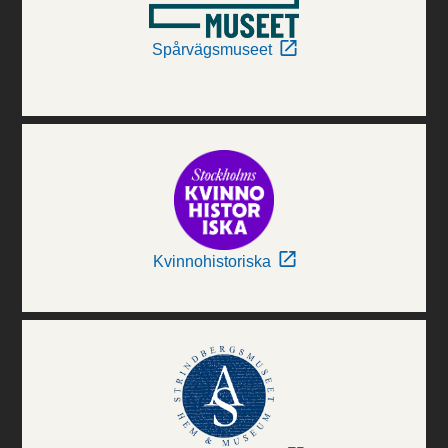
Spårvägsmuseet
Kvinnohistoriska