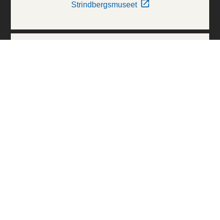
Strindbergsmuseet
Thielska Galleriet
Världskulturmuseerna