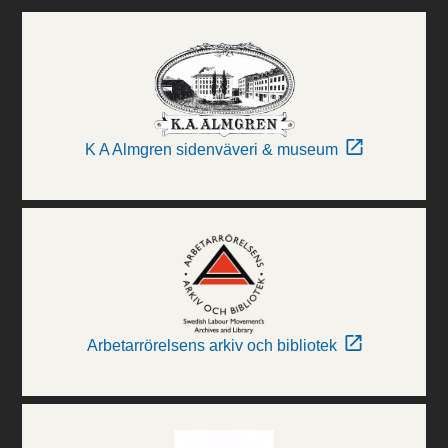
K A Almgren sidenväveri & museum
Arbetarrörelsens arkiv och bibliotek