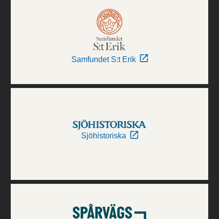
Samfundet S:t Erik
Sjöhistoriska