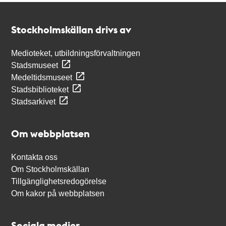
Kontakt
Stockholmskällan
Stockholmskällan drivs av
Medioteket, utbildningsförvaltningen
Stadsmuseet
Medeltidsmuseet
Stadsbiblioteket
Stadsarkivet
Om webbplatsen
Kontakta oss
Om Stockholmskällan
Tillgänglighetsredogörelse
Om kakor på webbplatsen
Sociala medier