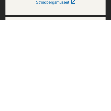
Strindbergsmuseet
Thielska Galleriet
Världskulturmuseerna