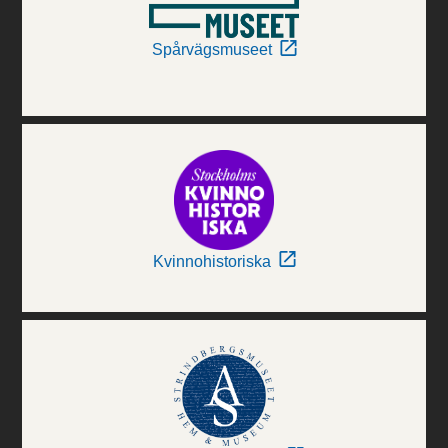
Spårvägsmuseet
Kvinnohistoriska