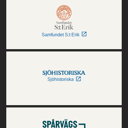
Samfundet S:t Erik
Sjöhistoriska