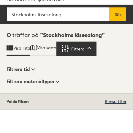
Sök
Fritextsök
Sök
Sökresultat
0
träffar på
Stockholms läsesalong
Visa karta
Visa lista
Filtrera
Filtrera
Filtrera tid
Filtrera materialtyper
Visningsläge
Totalt
Valda filter:
Rensa filter
0
träffar
Lista
Karta