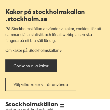
Kakor på stockholmskallan
.stockholm.se
På Stockholmskällan använder vi kakor, cookies, för att
sammanställa statistik och för att webbplatsen ska
fungera på ett bra sätt för dig.
Om kakor på Stockholmskällan
Godkänn alla kakor
Välj vilka kakor vi får använda
Till
Till
Stockholmskällan
navigationen
huvudinnehållet
Historia i ord, ljud och bild