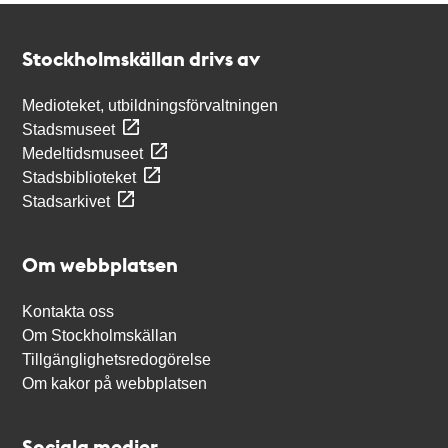
Kontakt
Stockholmskällan
Stockholmskällan drivs av
Medioteket, utbildningsförvaltningen
Stadsmuseet
Medeltidsmuseet
Stadsbiblioteket
Stadsarkivet
Om webbplatsen
Kontakta oss
Om Stockholmskällan
Tillgänglighetsredogörelse
Om kakor på webbplatsen
Sociala medier