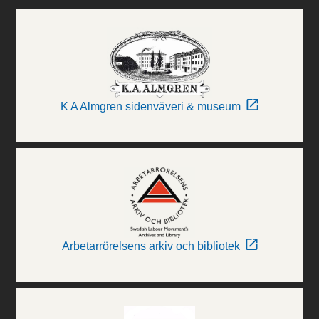
K A Almgren sidenväveri & museum
Arbetarrörelsens arkiv och bibliotek