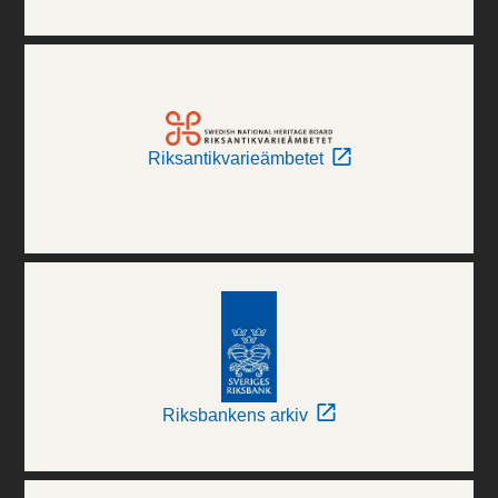
Riksantikvarieämbetet
Riksbankens arkiv