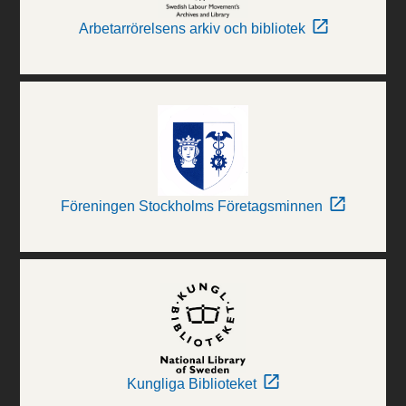
Arbetarrörelsens arkiv och bibliotek
Föreningen Stockholms Företagsminnen
Kungliga Biblioteket