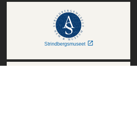
Strindbergsmuseet
Thielska Galleriet