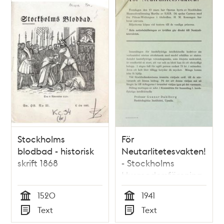
Stockholms
För
blodbad - historisk
Neutarlitetesvakten!
skrift 1868
- Stockholms
Husmodersförening
1941
1520
1941
Tid
Tid
Text
Text
Typ
Typ