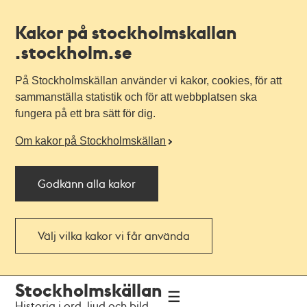
Kakor på stockholmskallan
.stockholm.se
På Stockholmskällan använder vi kakor, cookies, för att
sammanställa statistik och för att webbplatsen ska
fungera på ett bra sätt för dig.
Om kakor på Stockholmskällan
Godkänn alla kakor
Välj vilka kakor vi får använda
Till
Till
Stockholmskällan
navigationen
huvudinnehållet
Historia i ord, ljud och bild