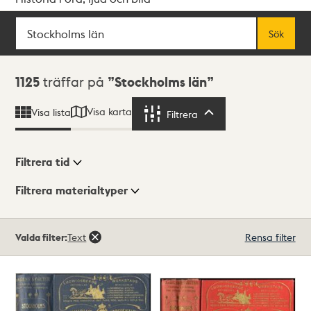
Sök
Fritextsök
Sök
Sökresultat
1125
träffar på
Stockholms län
Visa karta
Visa lista
Filtrera
Filtrera
Filtrera tid
Filtrera materialtyper
Visningsläge
Totalt
Valda filter:
Text
Rensa filter
1125
träffar
Lista
Karta