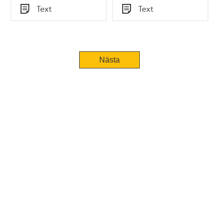
Tid
Tid
Text
Text
Typ
Typ
Tidigare
Nästa