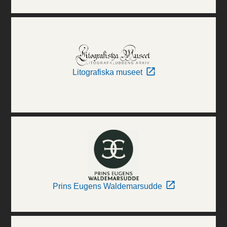
Litografiska museet
Prins Eugens Waldemarsudde