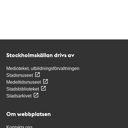
Kontakt
Stockholmskällan
Stockholmskällan drivs av
Medioteket, utbildningsförvaltningen
Stadsmuseet
Medeltidsmuseet
Stadsbiblioteket
Stadsarkivet
Om webbplatsen
Kontakta oss