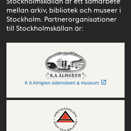
Stockholmskällan är ett samarbete
mellan arkiv, bibliotek och museer i
Stockholm. Partnerorganisationer
till Stockholmskällan är:
K A Almgren sidenväveri & museum