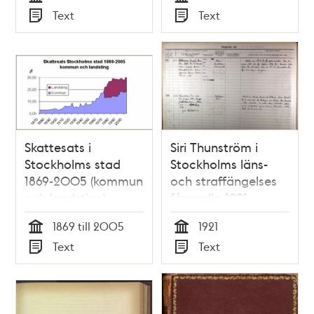
Tid
Tid
Text
Text
Typ
Typ
Skattesats i
Siri Thunström i
Stockholms stad
Stockholms läns-
1869-2005 (kommun
och straffängelses
och landsting)
fångrulla 1921
1869 till 2005
1921
Tid
Tid
Text
Text
Typ
Typ