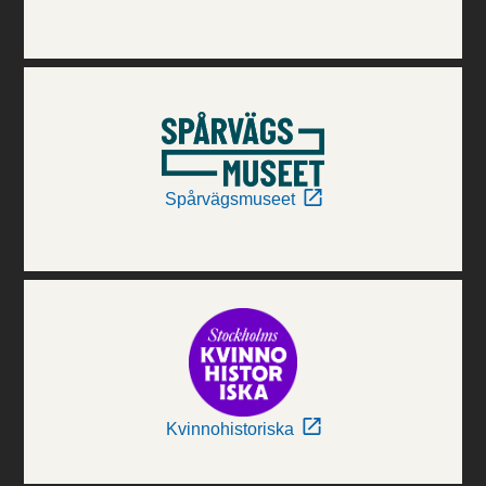
Spårvägsmuseet
Kvinnohistoriska