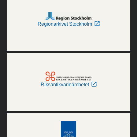
Regionarkivet Stockholm
Riksantikvarieämbetet