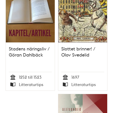
Stadens näringsliv /
Slottet brinner! /
Göran Dahlbäck
Olov Svedelid
1252 till 1523
1697
Tid
Tid
Litteraturtips
Litteraturtips
Typ
Typ