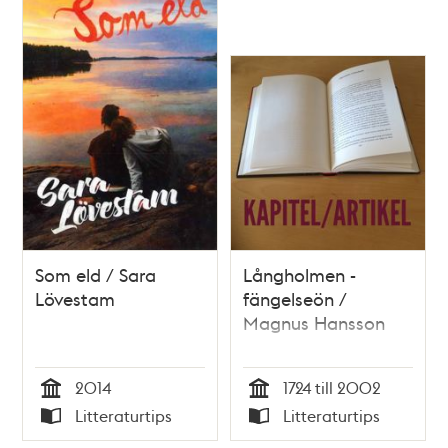
Som eld / Sara
Långholmen -
Lövestam
fängelseön /
Magnus Hansson
2014
1724 till 2002
Tid
Tid
Litteraturtips
Litteraturtips
Typ
Typ