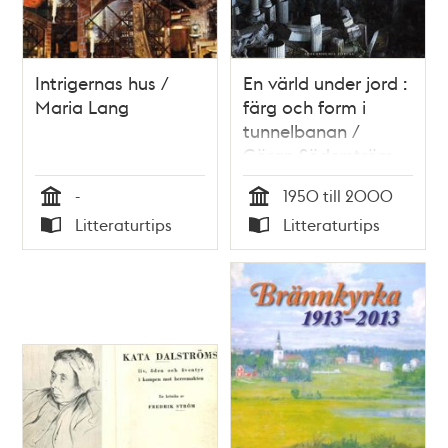
Intrigernas hus /
En värld under jord :
Maria Lang
färg och form i
tunnelbanan /
Göran Söderström
(red.)
-
1950 till 2000
Tid
Tid
Litteraturtips
Litteraturtips
Typ
Typ