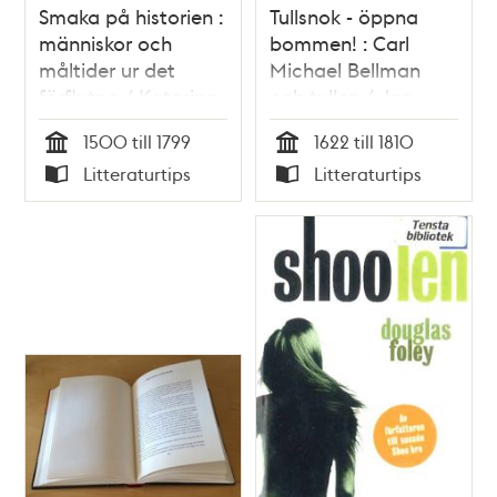
Smaka på historien :
Tullsnok - öppna
människor och
bommen! : Carl
måltider ur det
Michael Bellman
förflutna / Katarina
och tullen / Jan
Schoerner Carr
Berggren
1500 till 1799
1622 till 1810
Tid
Tid
Litteraturtips
Litteraturtips
Typ
Typ