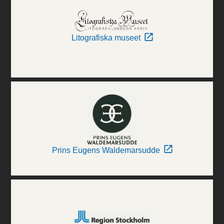
Litografiska museet
Prins Eugens Waldemarsudde