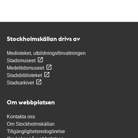
Kontakt
Stockholmskällan
Stockholmskällan drivs av
Medioteket, utbildningsförvaltningen
Stadsmuseet
Medeltidsmuseet
Stadsbiblioteket
Stadsarkivet
Om webbplatsen
Kontakta oss
Om Stockholmskällan
Tillgänglighetsredogörelse