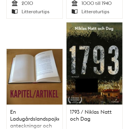
2010
1000 till 1940
Tid
Tid
Litteraturtips
Litteraturtips
Typ
Typ
En
1793 / Niklas Natt
Ladugårdslandspojkes
och Dag
anteckningar och