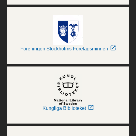
Föreningen Stockholms Företagsminnen
Kungliga Biblioteket