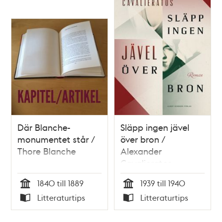
Där Blanche-
Släpp ingen jävel
monumentet står /
över bron /
Thore Blanche
Alexander
Cavalieratos
1840 till 1889
1939 till 1940
Tid
Tid
Litteraturtips
Litteraturtips
Typ
Typ