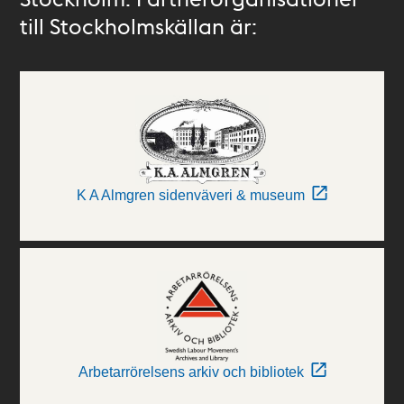
till Stockholmskällan är:
K A Almgren sidenväveri & museum
Arbetarrörelsens arkiv och bibliotek