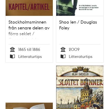
Stockholmsminnen
Shoo len / Douglas
från senare delen av
Foley
förra seklet /
Conrad Andrén
1865 till 1886
2009
Tid
Tid
Litteraturtips
Litteraturtips
Typ
Typ