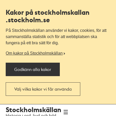
Kakor på stockholmskallan
.stockholm.se
På Stockholmskällan använder vi kakor, cookies, för att
sammanställa statistik och för att webbplatsen ska
fungera på ett bra sätt för dig.
Om kakor på Stockholmskällan
Godkänn alla kakor
Välj vilka kakor vi får använda
Till
Till
Stockholmskällan
navigationen
huvudinnehållet
Historia i ord, ljud och bild