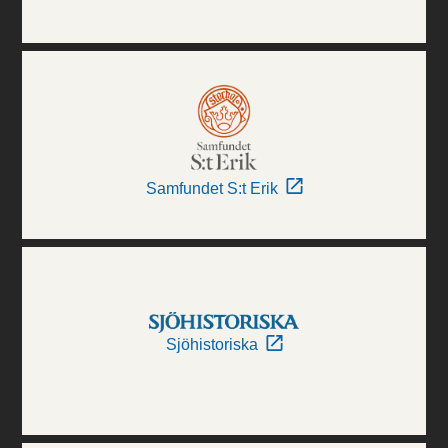
Samfundet S:t Erik
Sjöhistoriska