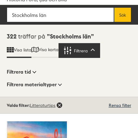
Sök
Fritextsök
Sök
Sökresultat
322
träffar på
Stockholms län
Visa karta
Visa lista
Filtrera
Filtrera
Filtrera tid
Filtrera materialtyper
Visningsläge
Totalt
Valda filter:
Litteraturtips
Rensa filter
322
träffar
Lista
Karta