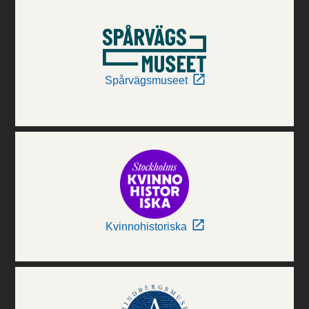
Spårvägsmuseet
Kvinnohistoriska