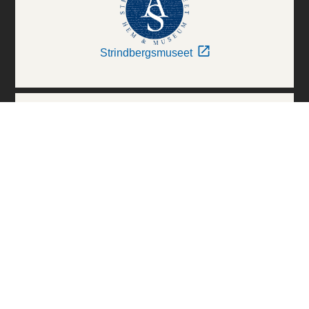
Strindbergsmuseet
Thielska Galleriet
Världskulturmuseerna