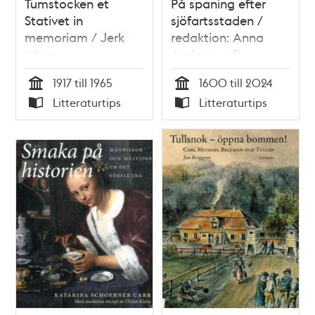
Tumstocken et
På spaning efter
Stativet in
sjöfartsstaden /
memoriam / Jerk
redaktion: Anna
Alton
Arnberg mfl.
1917 till 1965
1600 till 2024
Tid
Tid
Litteraturtips
Litteraturtips
Typ
Typ