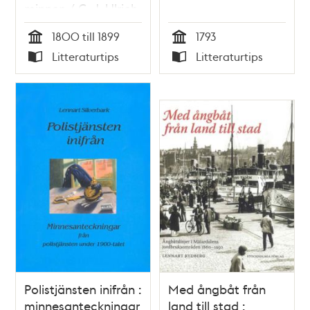
minnen / C. J. Ulrich
1800 till 1899
1793
Tid
Tid
Litteraturtips
Litteraturtips
Typ
Typ
Polistjänsten inifrån :
Med ångbåt från
minnesanteckningar
land till stad :