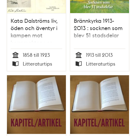
Kata Dalströms liv,
Brännkyrka 1913-
öden och äventyr i
2013 : socknen som
kampen mot
blev 51 stadsdelar
herremakten : en
krönika / Fredrik
1858 till 1923
1913 till 2013
Ström
Tid
Tid
Litteraturtips
Litteraturtips
Typ
Typ