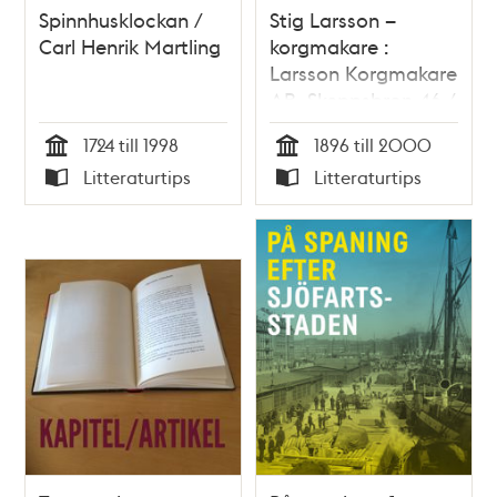
Spinnhusklockan /
Stig Larsson –
Carl Henrik Martling
korgmakare :
Larsson Korgmakare
AB, Skeppsbron 46 /
Arne Biörnstad
1724 till 1998
1896 till 2000
Tid
Tid
Litteraturtips
Litteraturtips
Typ
Typ