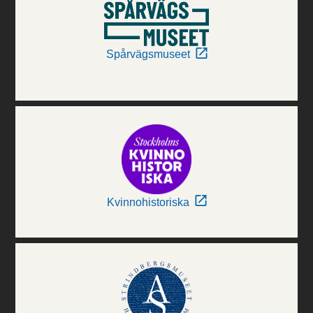
Spårvägsmuseet
Kvinnohistoriska