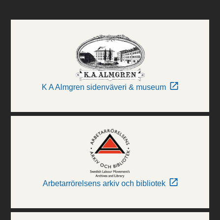
K A Almgren sidenväveri & museum
Arbetarrörelsens arkiv och bibliotek