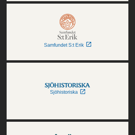
Samfundet S:t Erik
Sjöhistoriska