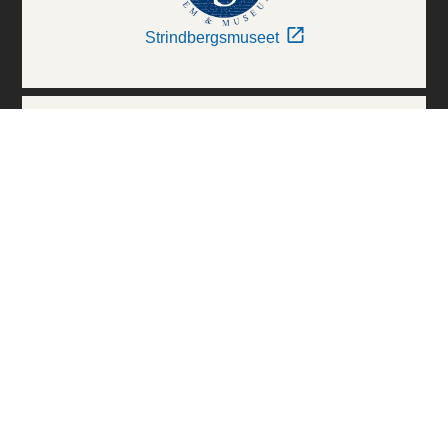
Strindbergsmuseet
Thielska Galleriet
Världskulturmuseerna