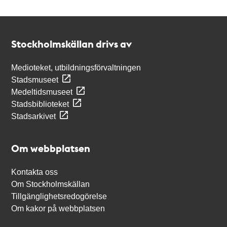
Kontakt
Stockholmskällan
Stockholmskällan drivs av
Medioteket, utbildningsförvaltningen
Stadsmuseet
Medeltidsmuseet
Stadsbiblioteket
Stadsarkivet
Om webbplatsen
Kontakta oss
Om Stockholmskällan
Tillgänglighetsredogörelse
Om kakor på webbplatsen