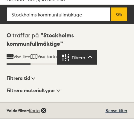
Sök
Fritextsök
Sök
Sökresultat
0
träffar på
Stockholms
kommunfullmäktige
Visa karta
Visa lista
Filtrera
Filtrera
Filtrera tid
Filtrera materialtyper
Visningsläge
Totalt
Valda filter:
Karta
Rensa filter
0
träffar
Lista
Karta