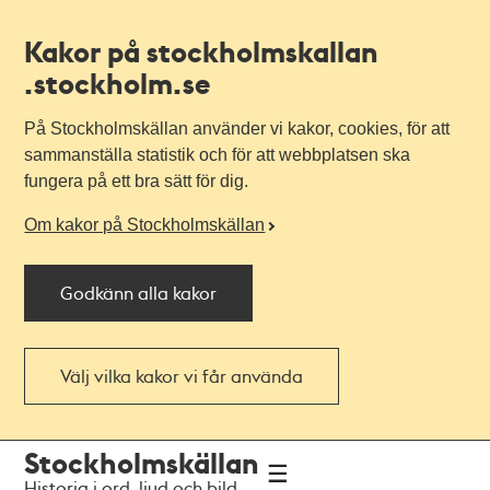
Kakor på stockholmskallan
.stockholm.se
På Stockholmskällan använder vi kakor, cookies, för att
sammanställa statistik och för att webbplatsen ska
fungera på ett bra sätt för dig.
Om kakor på Stockholmskällan
Godkänn alla kakor
Välj vilka kakor vi får använda
Till
Till
Stockholmskällan
navigationen
huvudinnehållet
Historia i ord, ljud och bild