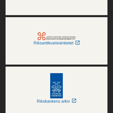
Riksantikvarieämbetet
Riksbankens arkiv