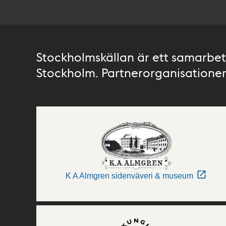
Stockholmskällan är ett samarbete
Stockholm. Partnerorganisationer 
K A Almgren sidenväveri & museum