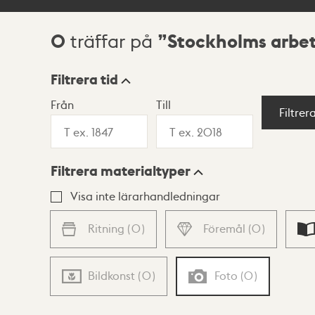
0
Stockholms arbet
träffar på
Sökresultat
Filtrera tid
Från
Till
Visningsläge
Filtrer
Filtrera materialtyper
Lista
Karta
Visa inte lärarhandledningar
Ritning
(
0
)
Föremål
(
0
)
Bildkonst
(
0
)
Foto
(
0
)