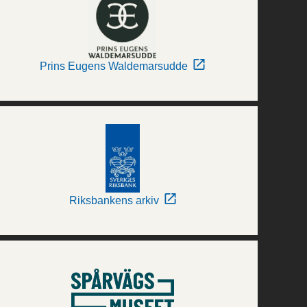
Prins Eugens Waldemarsudde
Riksbankens arkiv