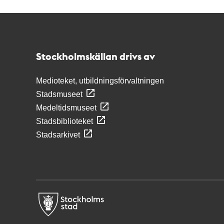
Kontakt
Stockholmskällan
Stockholmskällan drivs av
Medioteket, utbildningsförvaltningen
Stadsmuseet
Medeltidsmuseet
Stadsbiblioteket
Stadsarkivet