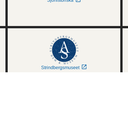
Sjöhistoriska
Strindbergsmuseet