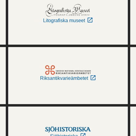
Litografiska museet
Riksantikvarieämbetet