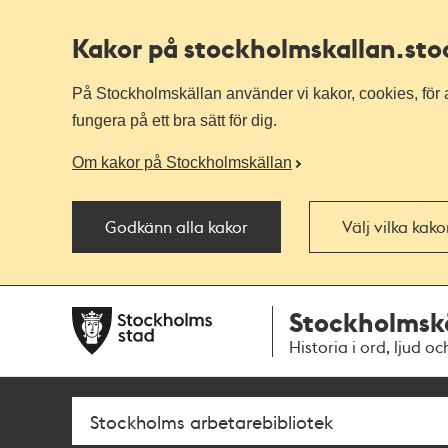
Kakor på stockholmskallan
.st
På Stockholmskällan använder vi kakor, cookies, för a
fungera på ett bra sätt för dig.
Om kakor på Stockholmskällan
Godkänn alla kakor
Välj vilka kak
Till
Till
Stockholmsk
navigationen
huvudinnehållet
Historia i ord, ljud oc
Sök
Fritextsök