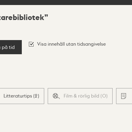
arebibliotek
Visa innehåll utan tidsangivelse
a på tid
Litteraturtips
(
2
)
Film & rörlig bild
(
0
)