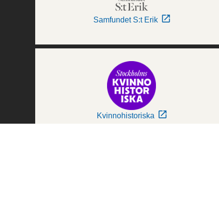
Samfundet S:t Erik
Kvinnohistoriska
Världskulturmuseerna