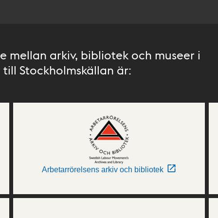
 mellan arkiv, bibliotek och museer i
till Stockholmskällan är:
Arbetarrörelsens arkiv och bibliotek