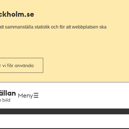
ockholm.se
tt sammanställa statistik och för att webbplatsen ska
or vi får använda
ällan
Meny
h bild