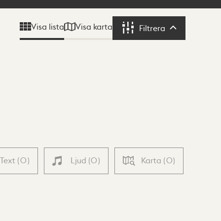
Visa karta
Visa lista
Filtrera
Filtrera
Text
(
0
)
Ljud
(
0
)
Karta
(
0
)