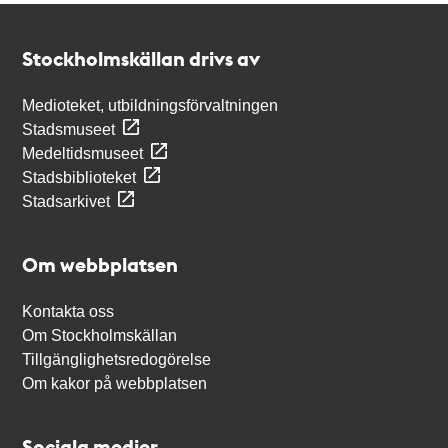
Kontakt
Stockholmskällan
Stockholmskällan drivs av
Medioteket, utbildningsförvaltningen
Stadsmuseet
Medeltidsmuseet
Stadsbiblioteket
Stadsarkivet
Om webbplatsen
Kontakta oss
Om Stockholmskällan
Tillgänglighetsredogörelse
Om kakor på webbplatsen
Sociala medier