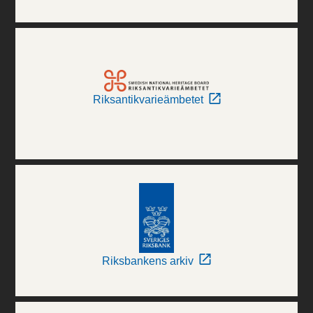
Riksantikvarieämbetet
Riksbankens arkiv