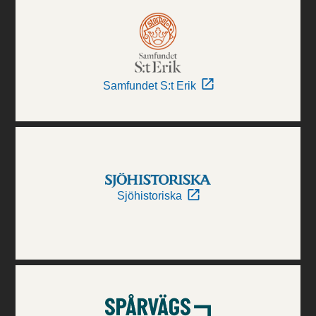
Samfundet S:t Erik
Sjöhistoriska