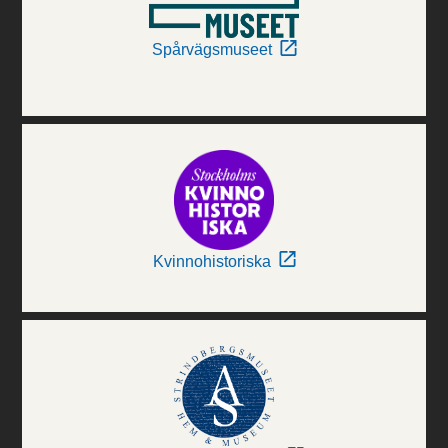
Spårvägsmuseet
Kvinnohistoriska