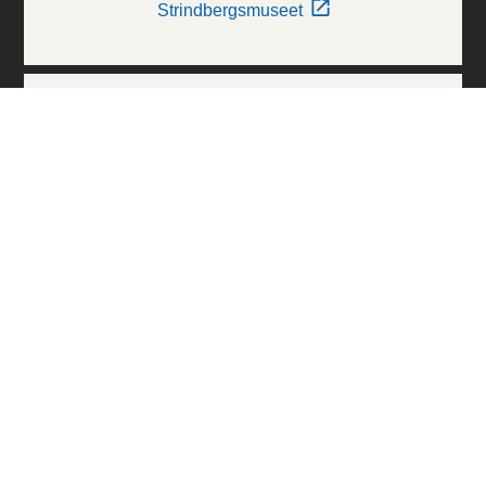
Strindbergsmuseet
Thielska Galleriet
Världskulturmuseerna