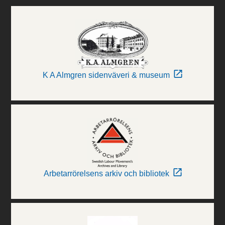
K A Almgren sidenväveri & museum
Arbetarrörelsens arkiv och bibliotek