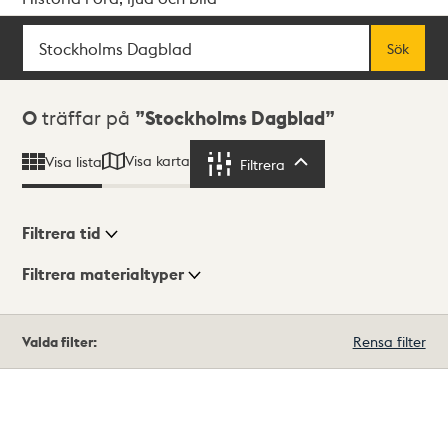
Sök
Fritextsök
Sök
Sökresultat
0
träffar på
Stockholms Dagblad
Visa karta
Visa lista
Filtrera
Filtrera
Filtrera tid
Filtrera materialtyper
Visningsläge
Totalt
Valda filter:
Rensa filter
0
träffar
Lista
Karta