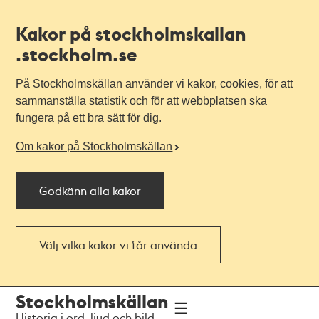
Kakor på stockholmskallan
.stockholm.se
På Stockholmskällan använder vi kakor, cookies, för att
sammanställa statistik och för att webbplatsen ska
fungera på ett bra sätt för dig.
Om kakor på Stockholmskällan
Godkänn alla kakor
Välj vilka kakor vi får använda
Till
Till
Stockholmskällan
navigationen
huvudinnehållet
Historia i ord, ljud och bild