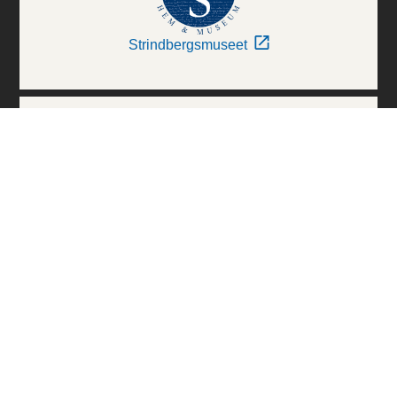
Strindbergsmuseet
Thielska Galleriet
Världskulturmuseerna