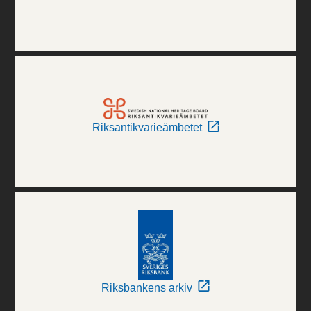
Riksantikvarieämbetet
Riksbankens arkiv