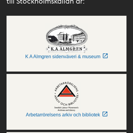
till Stockholmskällan är:
K A Almgren sidenväveri & museum
Arbetarrörelsens arkiv och bibliotek