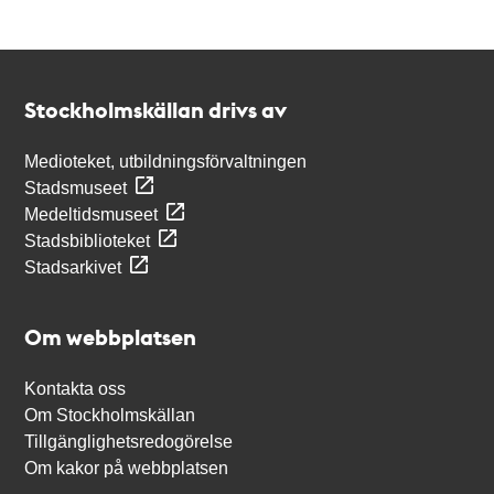
Kontakt
Stockholmskällan
Stockholmskällan drivs av
Medioteket, utbildningsförvaltningen
Stadsmuseet
Medeltidsmuseet
Stadsbiblioteket
Stadsarkivet
Om webbplatsen
Kontakta oss
Om Stockholmskällan
Tillgänglighetsredogörelse
Om kakor på webbplatsen