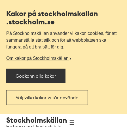
Kakor på stockholmskallan
.stockholm.se
På Stockholmskällan använder vi kakor, cookies, för att
sammanställa statistik och för att webbplatsen ska
fungera på ett bra sätt för dig.
Om kakor på Stockholmskällan
Godkänn alla kakor
Välj vilka kakor vi får använda
Till
Till
Stockholmskällan
navigationen
huvudinnehållet
Historia i ord, ljud och bild