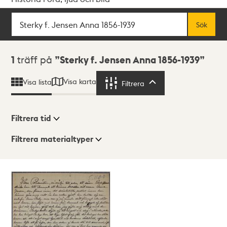
Sök
Fritextsök
Sök
Sökresultat
1
träff på
Sterky f. Jensen Anna 1856-1939
Visa karta
Visa lista
Filtrera
Filtrera
Filtrera tid
Filtrera materialtyper
Visningsläge
Totalt
1
träffar
Lista
Karta