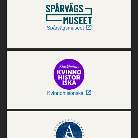
Spårvägsmuseet
Kvinnohistoriska