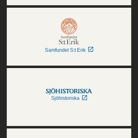
Samfundet S:t Erik
Sjöhistoriska