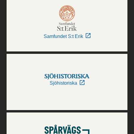
Samfundet S:t Erik
Sjöhistoriska