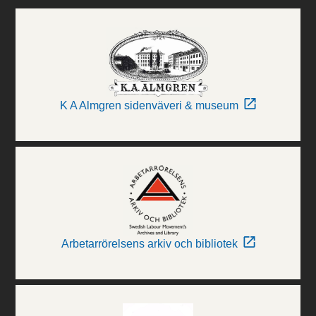
K A Almgren sidenväveri & museum
Arbetarrörelsens arkiv och bibliotek