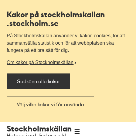
Kakor på stockholmskallan
.stockholm.se
På Stockholmskällan använder vi kakor, cookies, för att
sammanställa statistik och för att webbplatsen ska
fungera på ett bra sätt för dig.
Om kakor på Stockholmskällan
Godkänn alla kakor
Välj vilka kakor vi får använda
Till
Till
Stockholmskällan
navigationen
huvudinnehållet
Historia i ord, ljud och bild