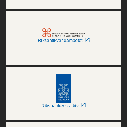
Riksantikvarieämbetet
Riksbankens arkiv