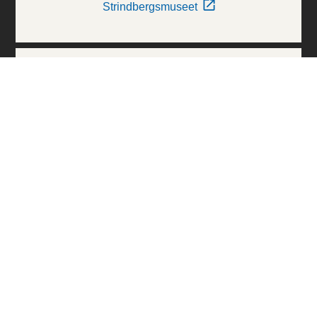
Strindbergsmuseet
Thielska Galleriet
Världskulturmuseerna