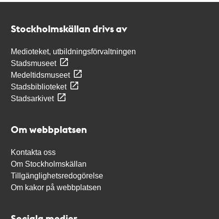
Kontakt
Stockholmskällan
Stockholmskällan drivs av
Medioteket, utbildningsförvaltningen
Stadsmuseet
Medeltidsmuseet
Stadsbiblioteket
Stadsarkivet
Om webbplatsen
Kontakta oss
Om Stockholmskällan
Tillgänglighetsredogörelse
Om kakor på webbplatsen
Sociala medier