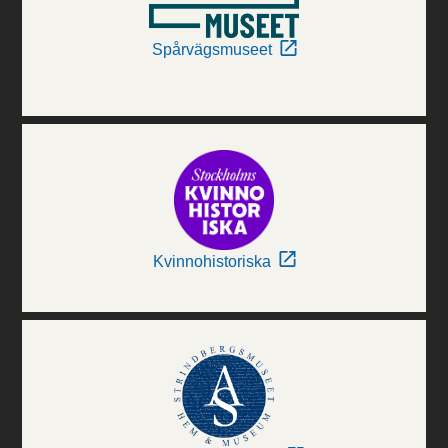
Spårvägsmuseet
Kvinnohistoriska