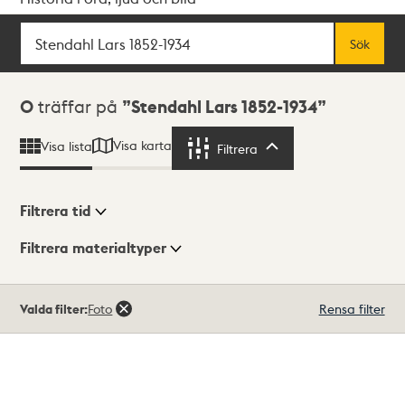
Sök
Fritextsök
Sök
Sökresultat
0
träffar på
Stendahl Lars 1852-1934
Visa karta
Visa lista
Filtrera
Filtrera
Filtrera tid
Filtrera materialtyper
Visningsläge
Totalt
Valda filter:
Foto
Rensa filter
0
träffar
Lista
Karta