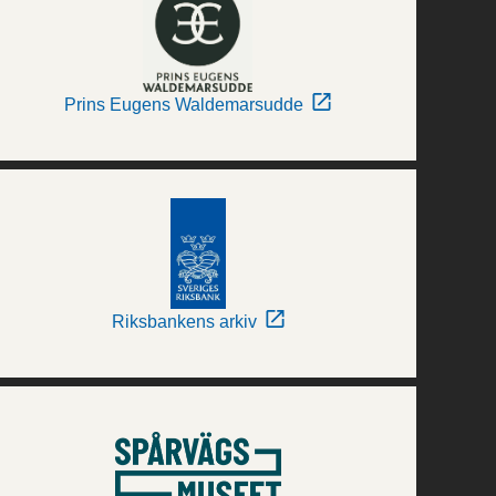
Prins Eugens Waldemarsudde
Riksbankens arkiv