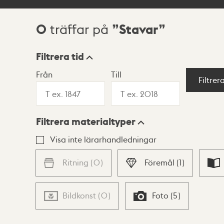
0
Stavar
träffar på
Sökresultat
Filtrera tid
Från
Till
Visningsläge
Filtrer
Filtrera materialtyper
Lista
Karta
Visa inte lärarhandledningar
Ritning
(
0
)
Föremål
(
1
)
Bildkonst
(
0
)
Foto
(
5
)