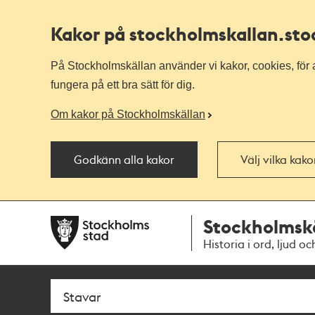
Kakor på stockholmskallan
.st
På Stockholmskällan använder vi kakor, cookies, för a
fungera på ett bra sätt för dig.
Om kakor på Stockholmskällan
Godkänn alla kakor
Välj vilka kak
Till
Till
Stockholmsk
navigationen
huvudinnehållet
Historia i ord, ljud oc
Sök
Fritextsök