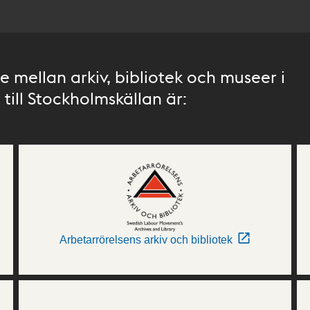
 mellan arkiv, bibliotek och museer i
till Stockholmskällan är:
Arbetarrörelsens arkiv och bibliotek