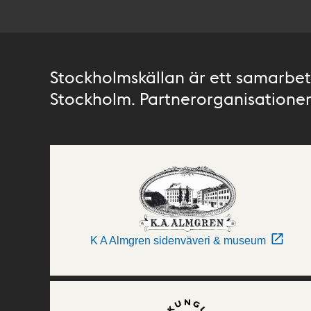
Stockholmskällan är ett samarbete
Stockholm. Partnerorganisationer 
K A Almgren sidenväveri & museum