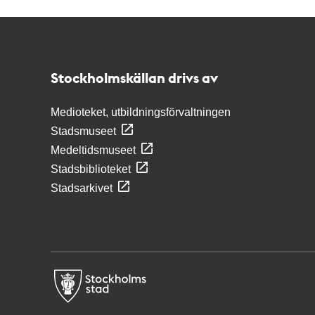
Kontakt
Stockholmskällan
Stockholmskällan drivs av
Medioteket, utbildningsförvaltningen
Stadsmuseet
Medeltidsmuseet
Stadsbiblioteket
Stadsarkivet