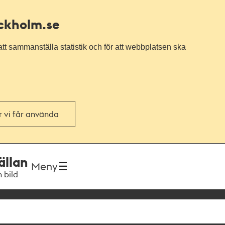
ockholm.se
tt sammanställa statistik och för att webbplatsen ska
or vi får använda
ällan
Meny
h bild