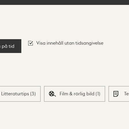
Visa innehåll utan tidsangivelse
a på tid
Litteraturtips
(
3
)
Film & rörlig bild
(
1
)
T