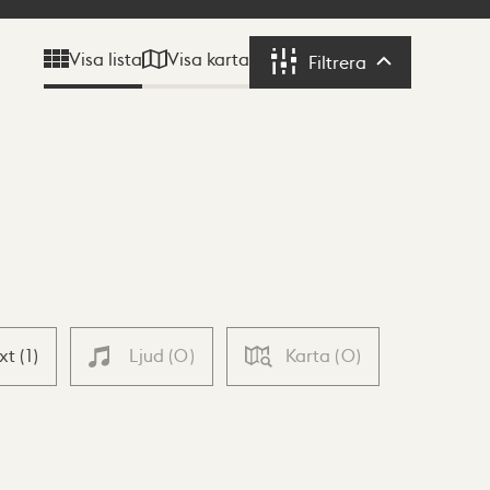
Visa karta
Visa lista
Filtrera
Filtrera
ext
(
1
)
Ljud
(
0
)
Karta
(
0
)