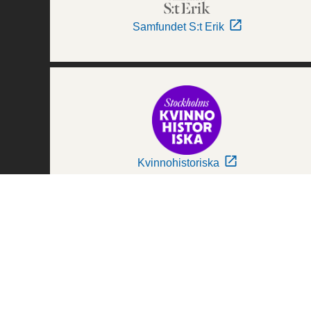
Samfundet S:t Erik
Kvinnohistoriska
Världskulturmuseerna