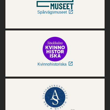
Spårvägsmuseet
Kvinnohistoriska