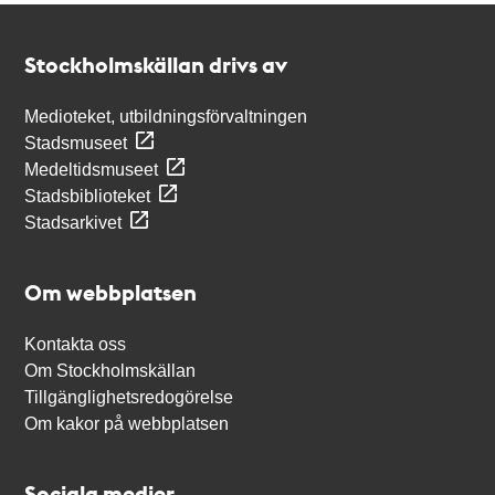
Kontakt
Stockholmskällan
Stockholmskällan drivs av
Medioteket, utbildningsförvaltningen
Stadsmuseet
Medeltidsmuseet
Stadsbiblioteket
Stadsarkivet
Om webbplatsen
Kontakta oss
Om Stockholmskällan
Tillgänglighetsredogörelse
Om kakor på webbplatsen
Sociala medier