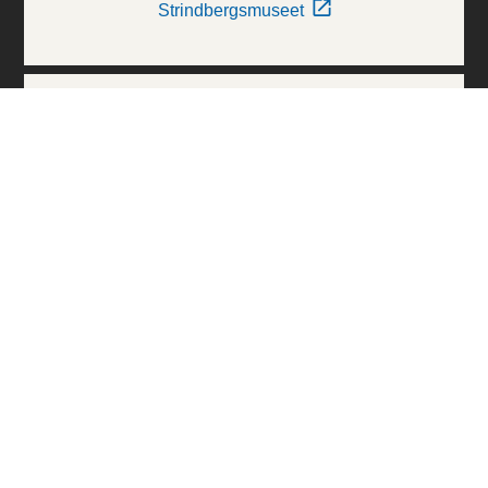
Strindbergsmuseet
Thielska Galleriet
Världskulturmuseerna