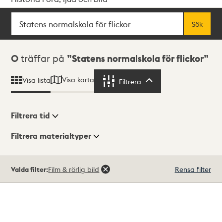
Sök
Fritextsök
Sök
Sökresultat
0
träffar på
Statens normalskola för flickor
Visa karta
Visa lista
Filtrera
Filtrera
Filtrera tid
Filtrera materialtyper
Visningsläge
Totalt
Valda filter:
Film & rörlig bild
Rensa filter
0
träffar
Lista
Karta