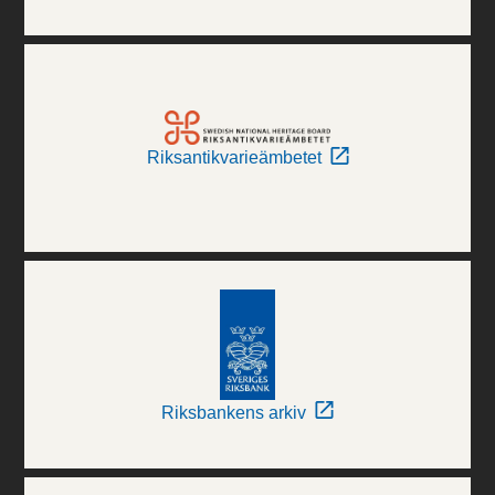
Riksantikvarieämbetet
Riksbankens arkiv