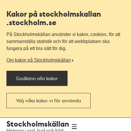
Kakor på stockholmskallan
.stockholm.se
På Stockholmskällan använder vi kakor, cookies, för att
sammanställa statistik och för att webbplatsen ska
fungera på ett bra sätt för dig.
Om kakor på Stockholmskällan
Godkänn alla kakor
Välj vilka kakor vi får använda
Till
Till
Stockholmskällan
navigationen
huvudinnehållet
Historia i ord, ljud och bild