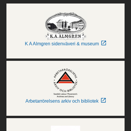
K A Almgren sidenväveri & museum
Arbetarrörelsens arkiv och bibliotek