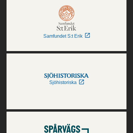
Samfundet S:t Erik
Sjöhistoriska