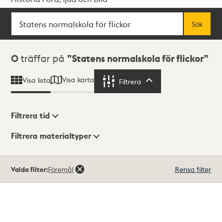
Sök
Fritextsök
Sök
Sökresultat
0
träffar på
Statens normalskola för flickor
Visa karta
Visa lista
Filtrera
Filtrera
Filtrera tid
Filtrera materialtyper
Visningsläge
Totalt
Valda filter:
Föremål
Rensa filter
0
träffar
Lista
Karta