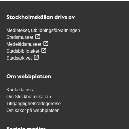
Kontakt
Stockholmskällan
Stockholmskällan drivs av
Medioteket, utbildningsförvaltningen
Stadsmuseet
Medeltidsmuseet
Stadsbiblioteket
Stadsarkivet
Om webbplatsen
Kontakta oss
Om Stockholmskällan
Tillgänglighetsredogörelse
Om kakor på webbplatsen
Sociala medier