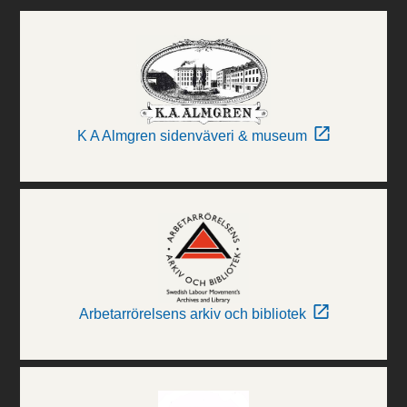
K A Almgren sidenväveri & museum
Arbetarrörelsens arkiv och bibliotek