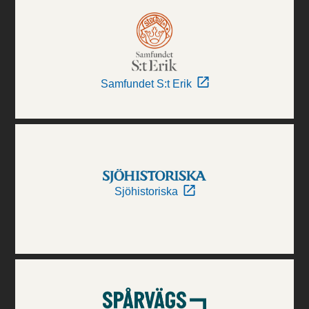
Samfundet S:t Erik
Sjöhistoriska