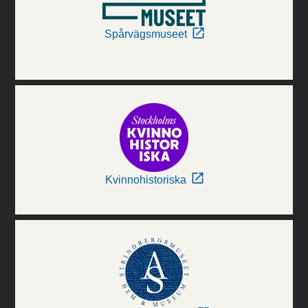
Spårvägsmuseet
Kvinnohistoriska