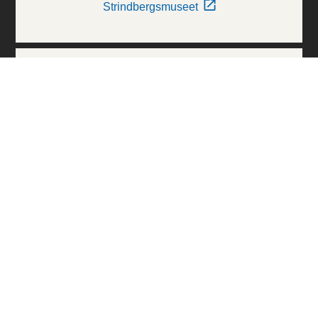
Strindbergsmuseet
Thielska Galleriet
Världskulturmuseerna