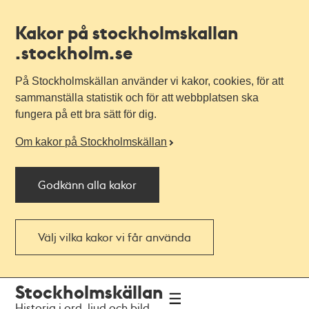
Kakor på stockholmskallan
.stockholm.se
På Stockholmskällan använder vi kakor, cookies, för att
sammanställa statistik och för att webbplatsen ska
fungera på ett bra sätt för dig.
Om kakor på Stockholmskällan
Godkänn alla kakor
Välj vilka kakor vi får använda
Till
Till
Stockholmskällan
navigationen
huvudinnehållet
Historia i ord, ljud och bild