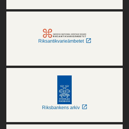
Riksantikvarieämbetet
Riksbankens arkiv