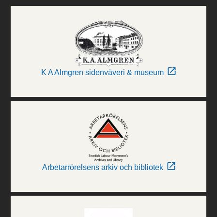
K A Almgren sidenväveri & museum
Arbetarrörelsens arkiv och bibliotek