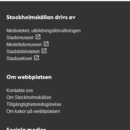
Kontakt
Stockholmskällan
Stockholmskällan drivs av
Medioteket, utbildningsförvaltningen
Stadsmuseet
Medeltidsmuseet
Stadsbiblioteket
Stadsarkivet
Om webbplatsen
Kontakta oss
Om Stockholmskällan
Tillgänglighetsredogörelse
Om kakor på webbplatsen
Sociala medier