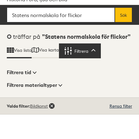
Sök
Fritextsök
Sök
Sökresultat
0
träffar på
Statens normalskola för flickor
Visa karta
Visa lista
Filtrera
Filtrera
Filtrera tid
Filtrera materialtyper
Visningsläge
Totalt
Valda filter:
Bildkonst
Rensa filter
0
träffar
Lista
Karta