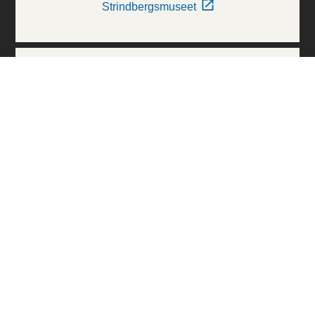
Strindbergsmuseet
Thielska Galleriet
Världskulturmuseerna