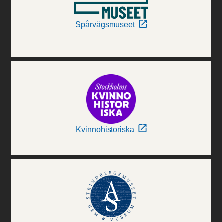
Spårvägsmuseet
Kvinnohistoriska