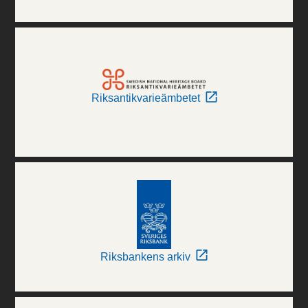
Riksantikvarieämbetet
Riksbankens arkiv