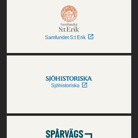
Samfundet S:t Erik
Sjöhistoriska