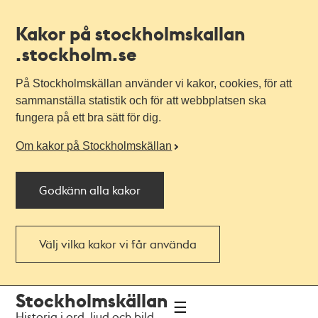
Kakor på stockholmskallan
.stockholm.se
På Stockholmskällan använder vi kakor, cookies, för att
sammanställa statistik och för att webbplatsen ska
fungera på ett bra sätt för dig.
Om kakor på Stockholmskällan
Godkänn alla kakor
Välj vilka kakor vi får använda
Till
Till
Stockholmskällan
navigationen
huvudinnehållet
Historia i ord, ljud och bild