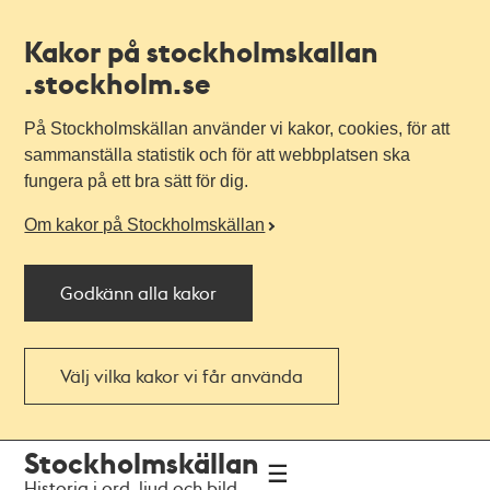
Kakor på stockholmskallan
.stockholm.se
På Stockholmskällan använder vi kakor, cookies, för att
sammanställa statistik och för att webbplatsen ska
fungera på ett bra sätt för dig.
Om kakor på Stockholmskällan
Godkänn alla kakor
Välj vilka kakor vi får använda
Till
Till
Stockholmskällan
navigationen
huvudinnehållet
Historia i ord, ljud och bild