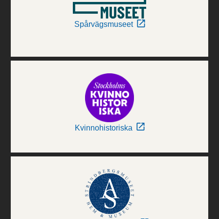
Spårvägsmuseet
Kvinnohistoriska