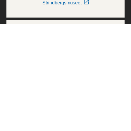
Strindbergsmuseet
Thielska Galleriet
Världskulturmuseerna