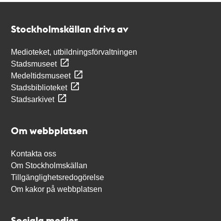
Kontakt
Stockholmskällan
Stockholmskällan drivs av
Medioteket, utbildningsförvaltningen
Stadsmuseet
Medeltidsmuseet
Stadsbiblioteket
Stadsarkivet
Om webbplatsen
Kontakta oss
Om Stockholmskällan
Tillgänglighetsredogörelse
Om kakor på webbplatsen
Sociala medier