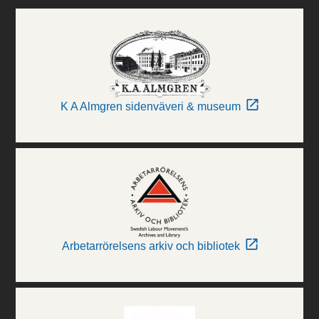
K A Almgren sidenväveri & museum
Arbetarrörelsens arkiv och bibliotek