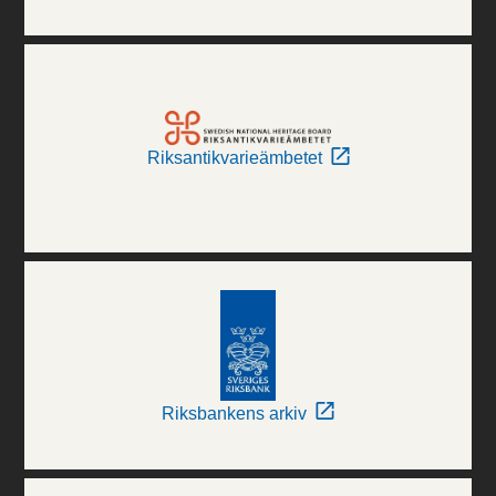
Riksantikvarieämbetet
Riksbankens arkiv