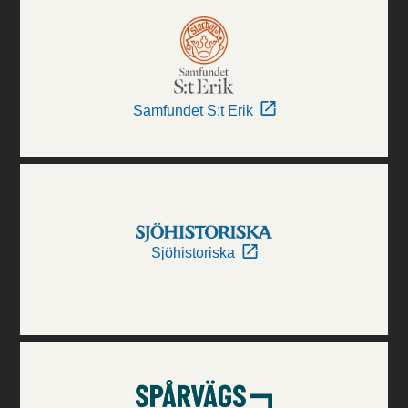
Samfundet S:t Erik
Sjöhistoriska