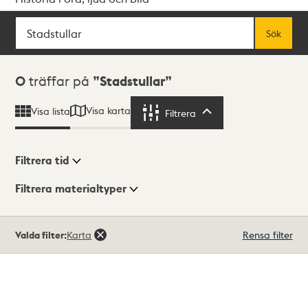
Sök
Fritextsök
Sök
Sökresultat
0
träffar på
Stadstullar
Visa karta
Visa lista
Filtrera
Filtrera
Filtrera tid
Filtrera materialtyper
Visningsläge
Totalt
Valda filter:
Karta
Rensa filter
0
träffar
Lista
Karta