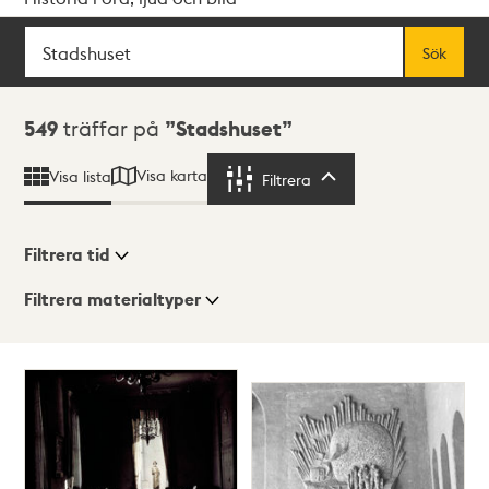
Sök
Fritextsök
Sök
Sökresultat
549
träffar på
Stadshuset
Visa karta
Visa lista
Filtrera
Filtrera
Filtrera tid
Filtrera materialtyper
Visningsläge
Totalt
549
träffar
Lista
Karta