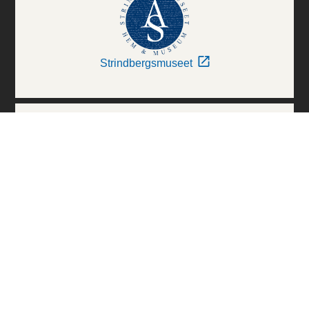
Strindbergsmuseet
Thielska Galleriet