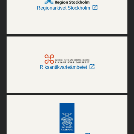
Regionarkivet Stockholm
Riksantikvarieämbetet