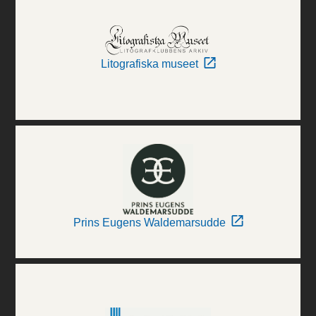
Litografiska museet
Prins Eugens Waldemarsudde