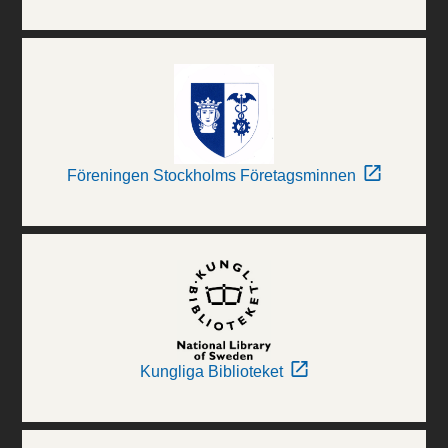
Föreningen Stockholms Företagsminnen
Kungliga Biblioteket