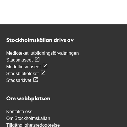
Kontakt
Stockholmskällan
Stockholmskällan drivs av
Medioteket, utbildningsförvaltningen
Stadsmuseet
Medeltidsmuseet
Stadsbiblioteket
Stadsarkivet
Om webbplatsen
Kontakta oss
Om Stockholmskällan
Tillgänglighetsredogörelse