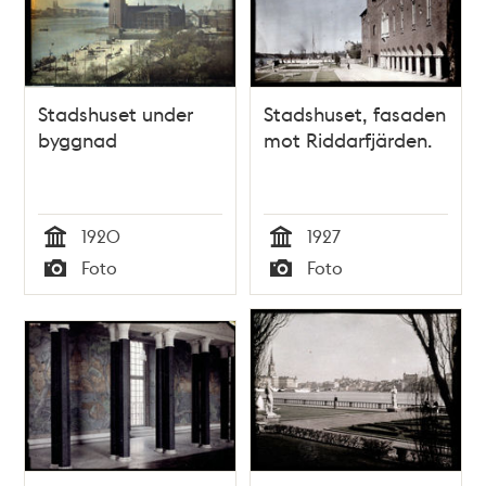
Stadshuset under
Stadshuset, fasaden
byggnad
mot Riddarfjärden.
1920
1927
Tid
Tid
Foto
Foto
Typ
Typ