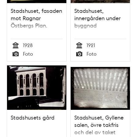
Stadshuset, fasaden
Stadshuset,
mot Ragnar
innergården under
Östbergs Plan.
byggnad
1928
1921
Tid
Tid
Foto
Foto
Typ
Typ
Stadshusets gård
Stadshuset, Gyllene
salen, övre takfris
och del av taket