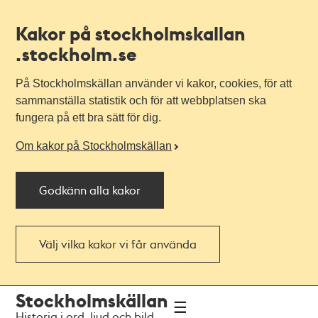
Kakor på stockholmskallan
.stockholm.se
På Stockholmskällan använder vi kakor, cookies, för att
sammanställa statistik och för att webbplatsen ska
fungera på ett bra sätt för dig.
Om kakor på Stockholmskällan
Godkänn alla kakor
Välj vilka kakor vi får använda
Till
Till
Stockholmskällan
navigationen
huvudinnehållet
Historia i ord, ljud och bild