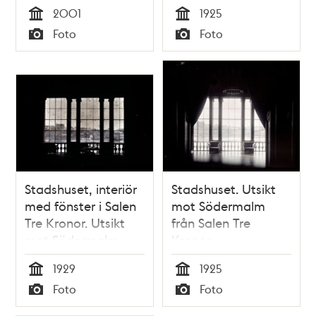
2001
1925
Tid
Tid
Foto
Foto
Typ
Typ
Stadshuset, interiör
Stadshuset. Utsikt
med fönster i Salen
mot Södermalm
Tre Kronor. Utsikt
från Salen Tre
mot Södermalm
Kronor
1929
1925
Tid
Tid
Foto
Foto
Typ
Typ