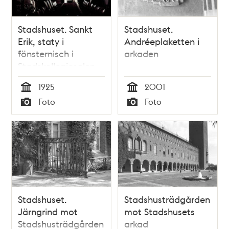
Stadshuset. Sankt
Stadshuset.
Erik, staty i
Andréeplaketten i
fönsternisch i
arkaden
Stadskollegiesalen
1925
2001
Tid
Tid
Foto
Foto
Typ
Typ
Stadshuset.
Stadshusträdgården
Järngrind mot
mot Stadshusets
Stadshusträdgården
arkad