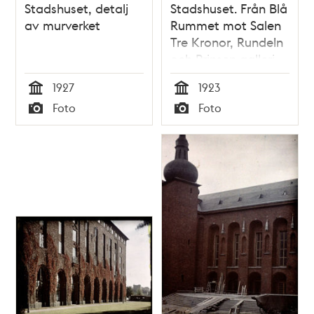
Stadshuset, detalj
Stadshuset. Från Blå
av murverket
Rummet mot Salen
Tre Kronor, Rundeln
och Prinsen galleri
1927
1923
Tid
Tid
Foto
Foto
Typ
Typ