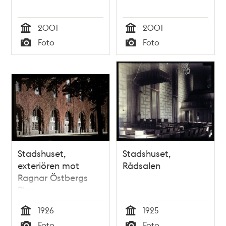
2001
2001
Tid
Tid
Foto
Foto
Typ
Typ
Stadshuset,
Stadshuset,
exteriören mot
Rådsalen
Ragnar Östbergs
Plan.
1926
1925
Tid
Tid
Foto
Foto