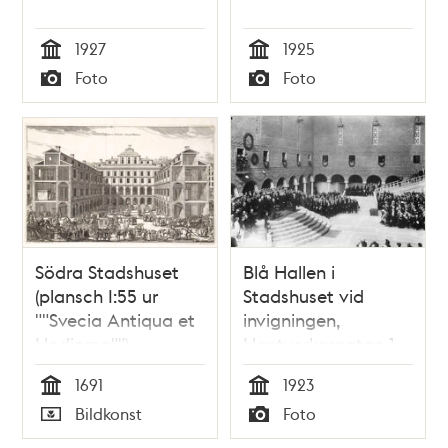
1927
1925
Tid
Tid
Foto
Foto
Typ
Typ
Södra Stadshuset
Blå Hallen i
(plansch I:55 ur
Stadshuset vid
""Svecia Antiqua et
invigningen,
Hodierna"")
Hantverkargatan 1.
Bankdirektör K. A.
1691
1923
Wallenberg talar
Tid
Tid
Bildkonst
Foto
Typ
Typ