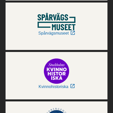
Spårvägsmuseet
Kvinnohistoriska