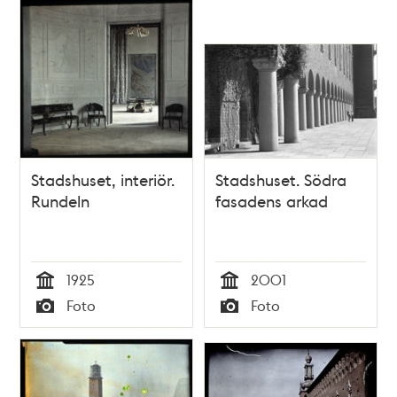
Stadshuset, interiör.
Stadshuset. Södra
Rundeln
fasadens arkad
1925
2001
Tid
Tid
Foto
Foto
Typ
Typ