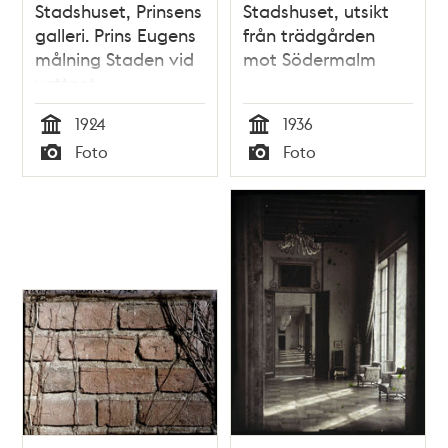
Stadshuset, Prinsens
Stadshuset, utsikt
galleri. Prins Eugens
från trädgården
målning Staden vid
mot Södermalm
vattnet
1924
1936
Tid
Tid
Foto
Foto
Typ
Typ