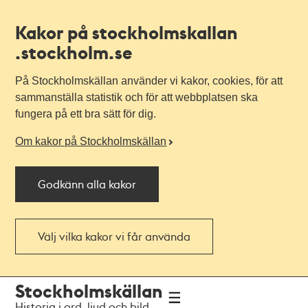
Kakor på stockholmskallan
.stockholm.se
På Stockholmskällan använder vi kakor, cookies, för att
sammanställa statistik och för att webbplatsen ska
fungera på ett bra sätt för dig.
Om kakor på Stockholmskällan
Godkänn alla kakor
Välj vilka kakor vi får använda
Till
Till
Stockholmskällan
navigationen
huvudinnehållet
Historia i ord, ljud och bild