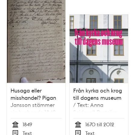
Husaga eller
Från kyrka och krog
misshandel? Pigan
till dagens museum
Jansson stämmer
/ Text: Anna
sin husbonde 1849
Seidevall-Byström
1849
1670 till 2012
Tid
Tid
Text
Text