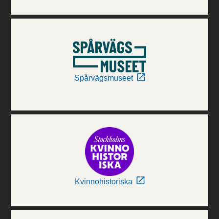
Spårvägsmuseet
Kvinnohistoriska