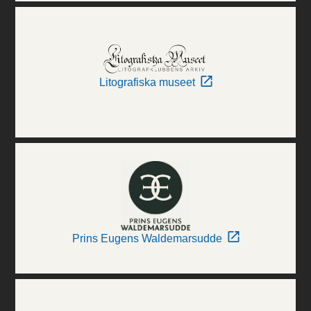
Litografiska museet
Prins Eugens Waldemarsudde