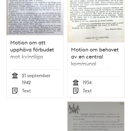
Motion om att
upphäva förbudet
Motion om behovet
mot kvinnliga
av en central
präster -
kommunal
stadsfullmäktige
upplysningsbyrå -
21 september
1942
stadsfullmäktige
Tid
1942
1934
1934
Tid
Text
Text
Typ
Typ