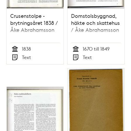
Crusenstolpe -
Domstolsbyggnad,
brytningsåret 1838 /
häkte och skattehus
Åke Abrahamsson
/ Åke Abrahamsson
1838
1670 till 1849
Tid
Tid
Text
Text
Typ
Typ