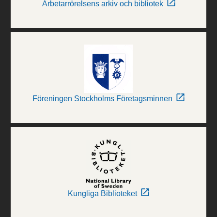
Arbetarrörelsens arkiv och bibliotek
Föreningen Stockholms Företagsminnen
Kungliga Biblioteket