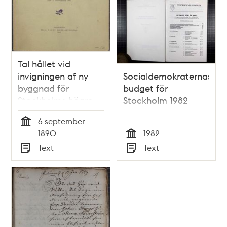
Tal hållet vid
invigningen af ny
Socialdemokraternas
byggnad för
budget för
Stockholms högre
Stockholm 1982
realläroverk af
6 september
läroverkets
Tid
1890
1982
inspektor den 6
Tid
Text
Text
september 1890
Typ
Typ