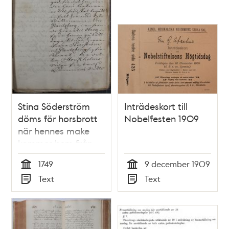
Stina Söderström
Inträdeskort till
döms för horsbrott
Nobelfesten 1909
när hennes make
kommer hem från
sjön 1749
1749
9 december 1909
Tid
Tid
Text
Text
Typ
Typ