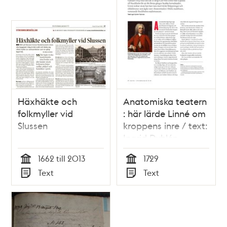
Häxhäkte och
Anatomiska teatern
folkmyller vid
: här lärde Linné om
Slussen
kroppens inre / text:
Ingrid Dyhlén-
Täckman
1662 till 2013
1729
Tid
Tid
Text
Text
Typ
Typ