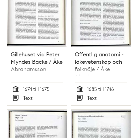
Gillehuset vid Peter
Offentlig anatomi -
Myndes Backe / Åke
läkevetenskap och
Abrahamsson
folknöje / Åke
Abrahamsson
1674 till 1675
1685 till 1748
Tid
Tid
Text
Text
Typ
Typ