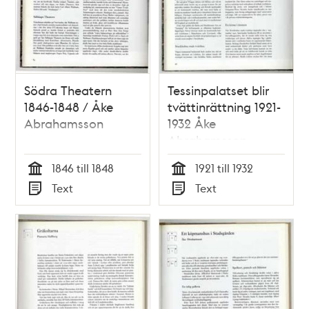
Södra Theatern
Tessinpalatset blir
1846-1848 / Åke
tvättinrättning 1921-
Abrahamsson
1932 Åke
Abrahamsson
1846 till 1848
1921 till 1932
Tid
Tid
Text
Text
Typ
Typ