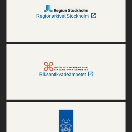
Regionarkivet Stockholm
Riksantikvarieämbetet