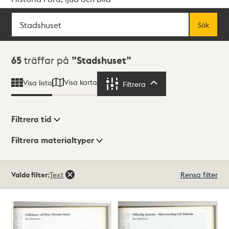
Sök
Fritextsök
Sök
Sökresultat
65
träffar på
Stadshuset
Visa karta
Visa lista
Filtrera
Filtrera
Filtrera tid
Filtrera materialtyper
Visningsläge
Totalt
Valda filter:
Text
Rensa filter
65
träffar
Lista
Karta