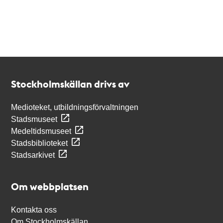
Kontakt
Stockholmskällan
Stockholmskällan drivs av
Medioteket, utbildningsförvaltningen
Stadsmuseet
Medeltidsmuseet
Stadsbiblioteket
Stadsarkivet
Om webbplatsen
Kontakta oss
Om Stockholmskällan