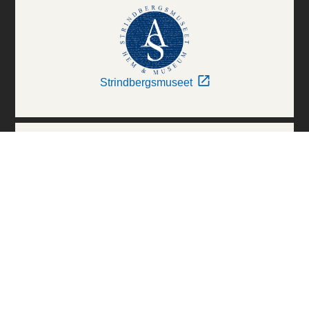
Strindbergsmuseet
Thielska Galleriet