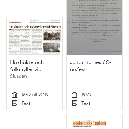
Häxhäkte och
Jultomtarnes 60-
folkmyller vid
årsfest
Slussen
1662 till 2012
1930
Tid
Tid
Text
Text
Typ
Typ