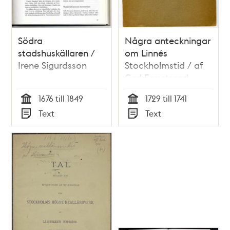
Södra
Några anteckningar
stadshuskällaren /
om Linnés
Irene Sigurdsson
Stockholmstid / af
Carl Forsstrand
1676 till 1849
1729 till 1741
Tid
Tid
Text
Text
Typ
Typ