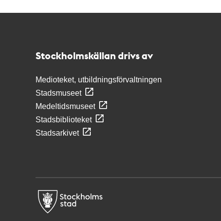
Kontakt
Stockholmskällan
Stockholmskällan drivs av
Medioteket, utbildningsförvaltningen
Stadsmuseet
Medeltidsmuseet
Stadsbiblioteket
Stadsarkivet