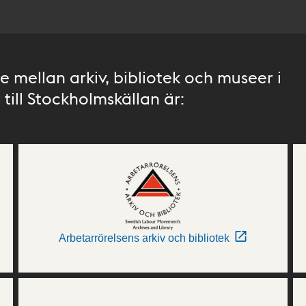
 mellan arkiv, bibliotek och museer i
till Stockholmskällan är:
Arbetarrörelsens arkiv och bibliotek