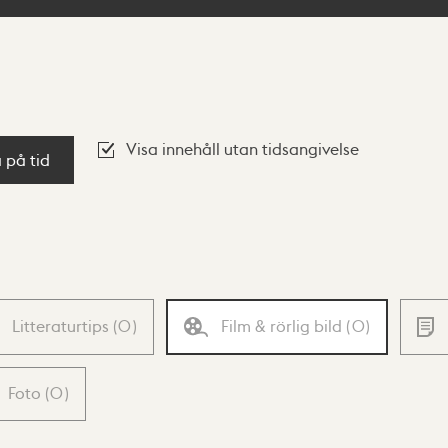
Visa innehåll utan tidsangivelse
a på tid
Litteraturtips
(
0
)
Film & rörlig bild
(
0
)
Foto
(
0
)