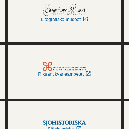
Litografiska museet
Riksantikvarieämbetet