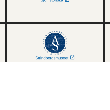
Sjöhistoriska
Strindbergsmuseet