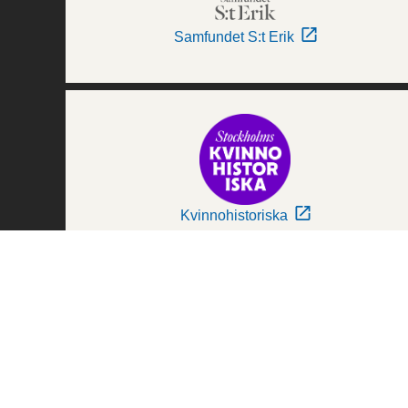
Samfundet S:t Erik
Kvinnohistoriska
Världskulturmuseerna