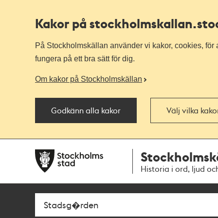
Kakor på stockholmskallan
.st
På Stockholmskällan använder vi kakor, cookies, för a
fungera på ett bra sätt för dig.
Om kakor på Stockholmskällan
Godkänn alla kakor
Välj vilka kak
Till
Till
Stockholmsk
navigationen
huvudinnehållet
Historia i ord, ljud oc
Sök
Fritextsök