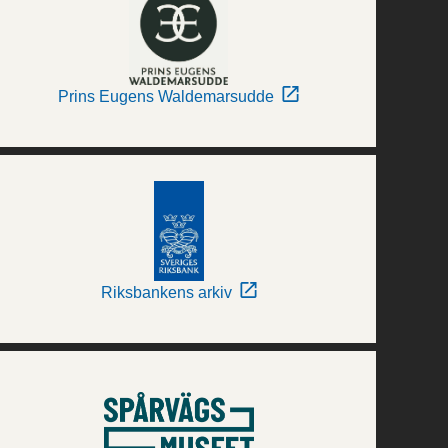
Prins Eugens Waldemarsudde
Riksbankens arkiv