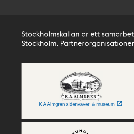
Stockholmskällan är ett samarbete
Stockholm. Partnerorganisationer 
K A Almgren sidenväveri & museum