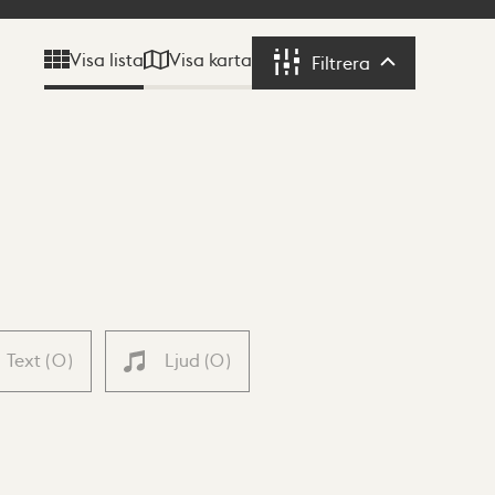
Visa karta
Visa lista
Filtrera
Filtrera
Text
(
0
)
Ljud
(
0
)