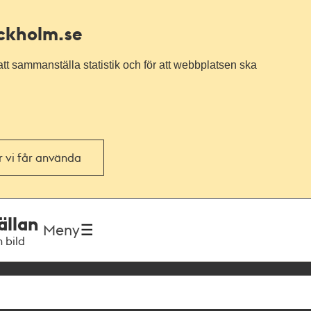
ockholm.se
tt sammanställa statistik och för att webbplatsen ska
or vi får använda
ällan
Meny
h bild