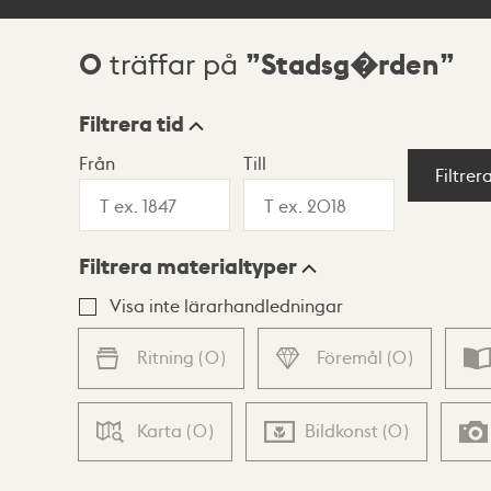
0
Stadsg�rden
träffar på
Sökresultat
Filtrera tid
Från
Till
Visningsläge
Filtrer
Filtrera materialtyper
Lista
Karta
Visa inte lärarhandledningar
Ritning
(
0
)
Föremål
(
0
)
Karta
(
0
)
Bildkonst
(
0
)