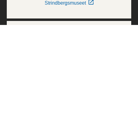
Strindbergsmuseet
Thielska Galleriet
Världskulturmuseerna