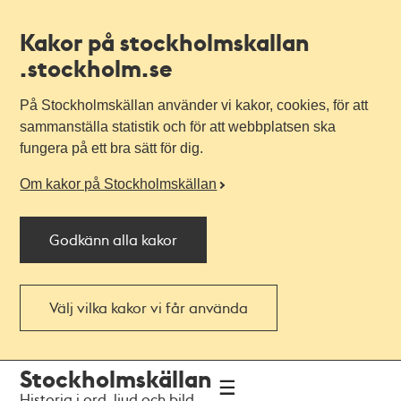
Kakor på stockholmskallan
.stockholm.se
På Stockholmskällan använder vi kakor, cookies, för att
sammanställa statistik och för att webbplatsen ska
fungera på ett bra sätt för dig.
Om kakor på Stockholmskällan
Godkänn alla kakor
Välj vilka kakor vi får använda
Till
Till
Stockholmskällan
navigationen
huvudinnehållet
Historia i ord, ljud och bild