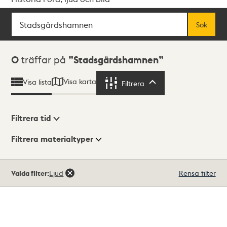
Sök
Fritextsök
Sök
Sökresultat
0
träffar på
Stadsgårdshamnen
Visa karta
Visa lista
Filtrera
Filtrera
Filtrera tid
Filtrera materialtyper
Visningsläge
Totalt
Valda filter:
Ljud
Rensa filter
0
träffar
Lista
Karta