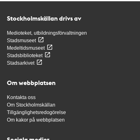
Kontakt
Stockholmskällan
Stockholmskällan drivs av
Medioteket, utbildningsförvaltningen
Stadsmuseet
Medeltidsmuseet
Stadsbiblioteket
Stadsarkivet
Om webbplatsen
Kontakta oss
Om Stockholmskällan
Tillgänglighetsredogörelse
Om kakor på webbplatsen
Sociala medier