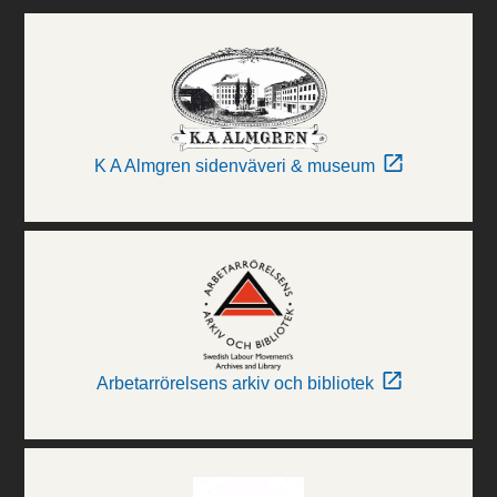
K A Almgren sidenväveri & museum
Arbetarrörelsens arkiv och bibliotek