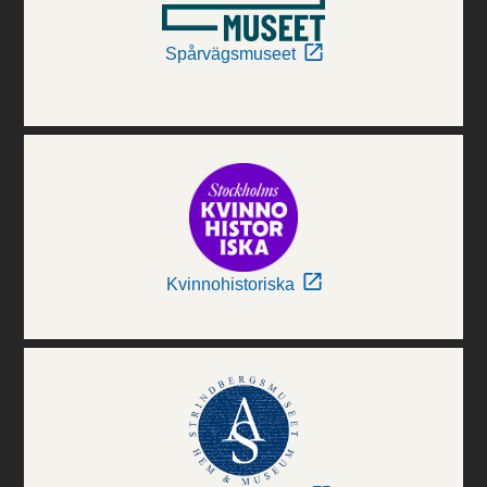
Spårvägsmuseet
Kvinnohistoriska