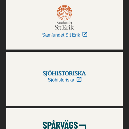
Samfundet S:t Erik
Sjöhistoriska