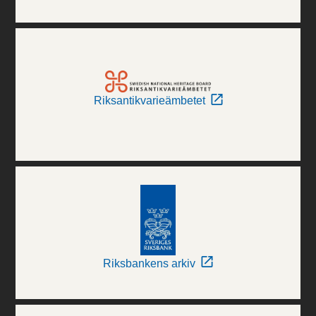
Riksantikvarieämbetet
Riksbankens arkiv