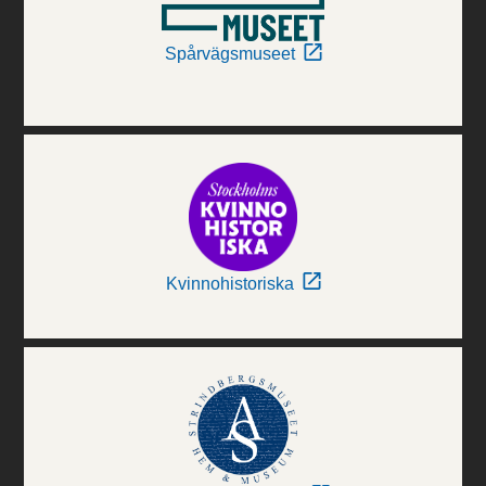
Spårvägsmuseet
Kvinnohistoriska