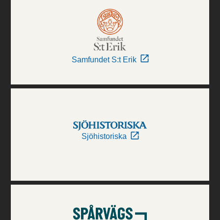
Samfundet S:t Erik
Sjöhistoriska