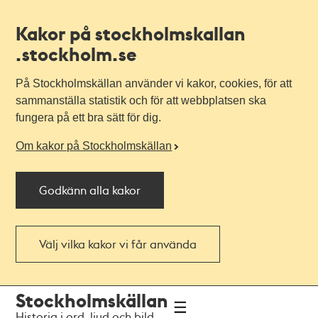
Kakor på stockholmskallan
.stockholm.se
På Stockholmskällan använder vi kakor, cookies, för att
sammanställa statistik och för att webbplatsen ska
fungera på ett bra sätt för dig.
Om kakor på Stockholmskällan
Godkänn alla kakor
Välj vilka kakor vi får använda
Till
Till
Stockholmskällan
navigationen
huvudinnehållet
Historia i ord, ljud och bild