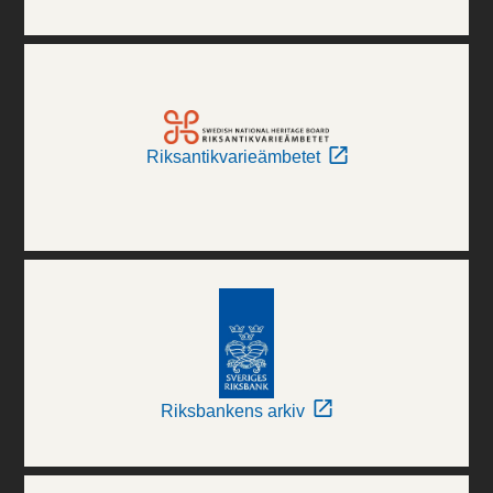
Riksantikvarieämbetet
Riksbankens arkiv