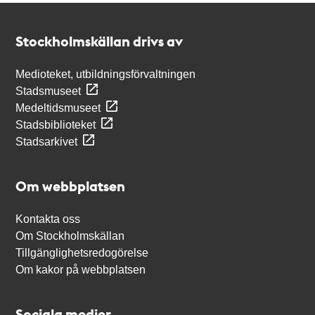
Kontakt
Stockholmskällan
Stockholmskällan drivs av
Medioteket, utbildningsförvaltningen
Stadsmuseet
Medeltidsmuseet
Stadsbiblioteket
Stadsarkivet
Om webbplatsen
Kontakta oss
Om Stockholmskällan
Tillgänglighetsredogörelse
Om kakor på webbplatsen
Sociala medier