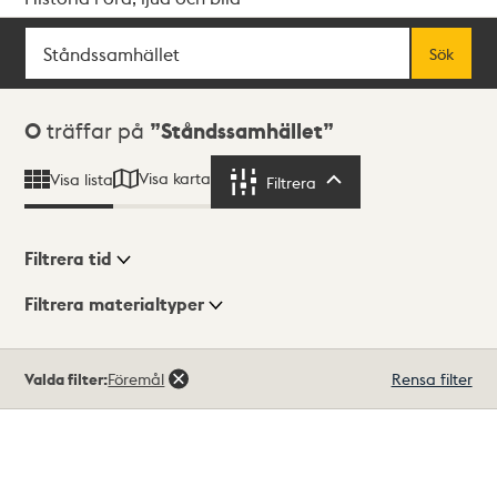
Sök
Fritextsök
Sök
Sökresultat
0
träffar på
Ståndssamhället
Visa karta
Visa lista
Filtrera
Filtrera
Filtrera tid
Filtrera materialtyper
Visningsläge
Totalt
Valda filter:
Föremål
Rensa filter
0
träffar
Lista
Karta