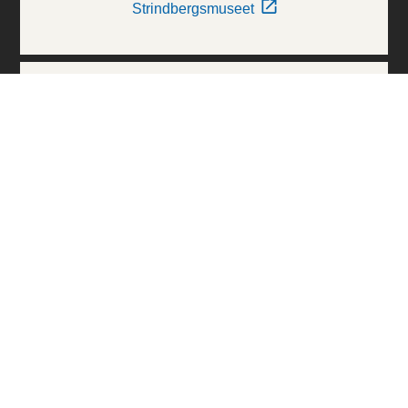
Strindbergsmuseet
Thielska Galleriet
Världskulturmuseerna