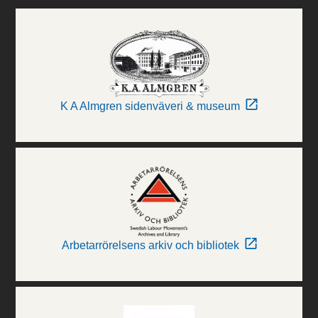
K A Almgren sidenväveri & museum
Arbetarrörelsens arkiv och bibliotek