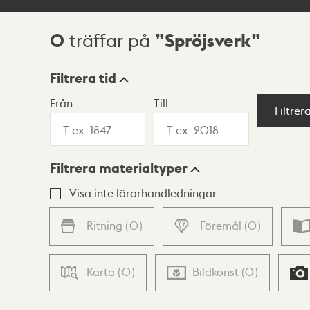
0
Spröjsverk
träffar på
Sökresultat
Filtrera tid
Från
Till
Visningsläge
Filtrer
Filtrera materialtyper
Lista
Karta
Visa inte lärarhandledningar
Ritning
(
0
)
Föremål
(
0
)
Karta
(
0
)
Bildkonst
(
0
)