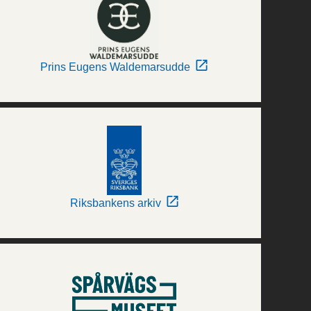
Prins Eugens Waldemarsudde
Riksbankens arkiv