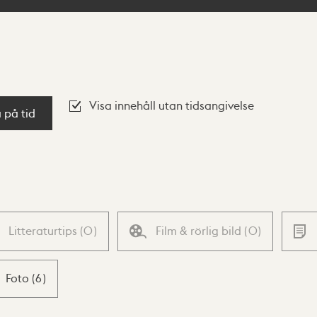
Visa innehåll utan tidsangivelse
a på tid
Litteraturtips
(
0
)
Film & rörlig bild
(
0
)
Foto
(
6
)