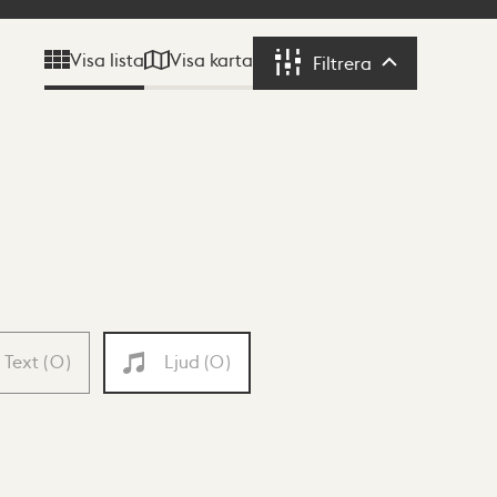
Visa karta
Visa lista
Filtrera
Filtrera
Text
(
0
)
Ljud
(
0
)