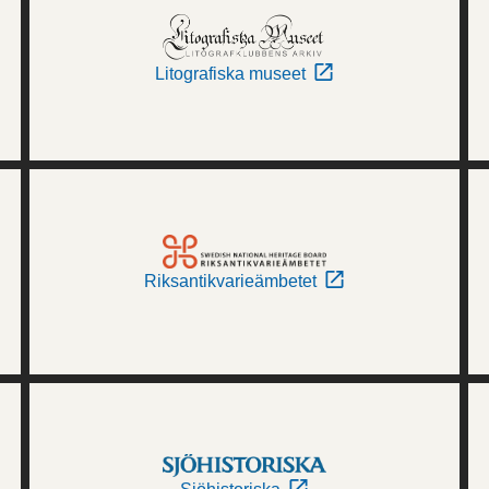
Litografiska museet
Riksantikvarieämbetet