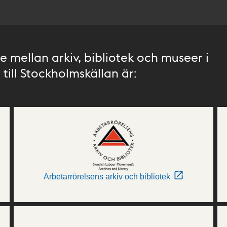
 mellan arkiv, bibliotek och museer i
till Stockholmskällan är:
Arbetarrörelsens arkiv och bibliotek