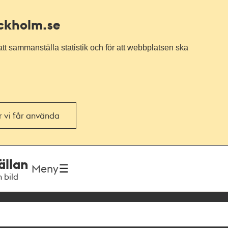
ockholm.se
tt sammanställa statistik och för att webbplatsen ska
or vi får använda
ällan
Meny
h bild