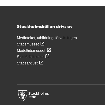
Kontakt
Stockholmskällan
Stockholmskällan drivs av
Medioteket, utbildningsförvaltningen
Stadsmuseet
Medeltidsmuseet
Stadsbiblioteket
Stadsarkivet