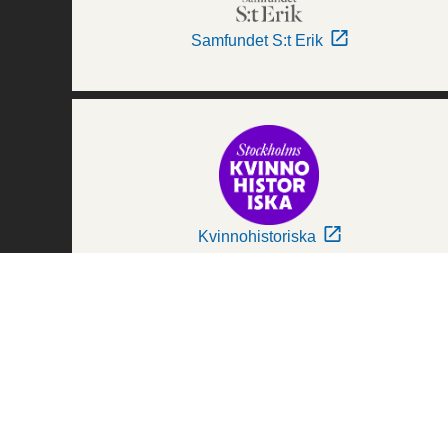
Samfundet S:t Erik
Kvinnohistoriska
Världskulturmuseerna