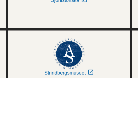
Sjöhistoriska
Strindbergsmuseet