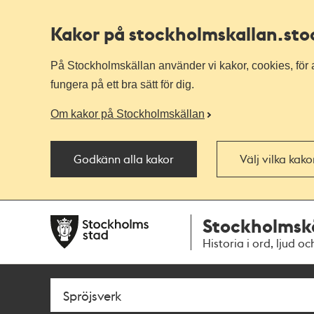
Kakor på stockholmskallan
.st
På Stockholmskällan använder vi kakor, cookies, för a
fungera på ett bra sätt för dig.
Om kakor på Stockholmskällan
Godkänn alla kakor
Välj vilka kak
Till
Till
Stockholmsk
navigationen
huvudinnehållet
Historia i ord, ljud oc
Sök
Fritextsök