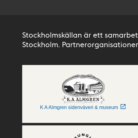
Stockholmskällan är ett samarbete
Stockholm. Partnerorganisationer 
K A Almgren sidenväveri & museum