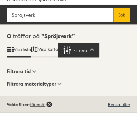
Sök
Fritextsök
Sök
Sökresultat
0
träffar på
Spröjsverk
Visa karta
Visa lista
Filtrera
Filtrera
Filtrera tid
Filtrera materialtyper
Visningsläge
Totalt
Valda filter:
Föremål
Rensa filter
0
träffar
Lista
Karta