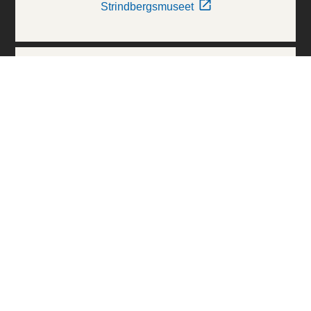
Strindbergsmuseet
Thielska Galleriet
Världskulturmuseerna