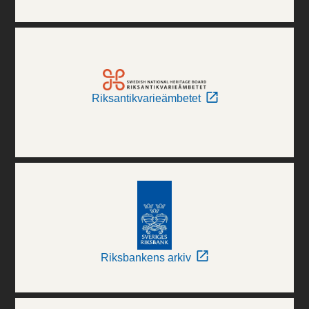
Riksantikvarieämbetet
Riksbankens arkiv