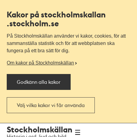
Kakor på stockholmskallan
.stockholm.se
På Stockholmskällan använder vi kakor, cookies, för att
sammanställa statistik och för att webbplatsen ska
fungera på ett bra sätt för dig.
Om kakor på Stockholmskällan
Godkänn alla kakor
Välj vilka kakor vi får använda
Till
Till
Stockholmskällan
navigationen
huvudinnehållet
Historia i ord, ljud och bild