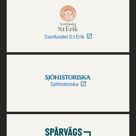
Samfundet S:t Erik
Sjöhistoriska