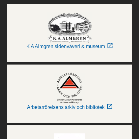
K A Almgren sidenväveri & museum
Arbetarrörelsens arkiv och bibliotek