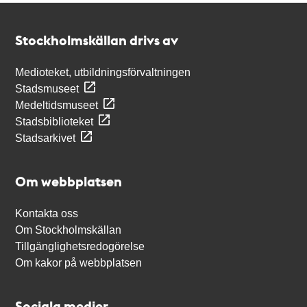
Kontakt
Stockholmskällan
Stockholmskällan drivs av
Medioteket, utbildningsförvaltningen
Stadsmuseet
Medeltidsmuseet
Stadsbiblioteket
Stadsarkivet
Om webbplatsen
Kontakta oss
Om Stockholmskällan
Tillgänglighetsredogörelse
Om kakor på webbplatsen
Sociala medier