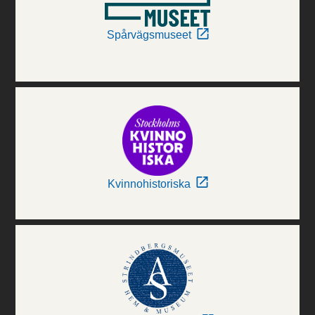
Spårvägsmuseet
Kvinnohistoriska