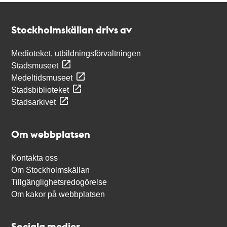
Kontakt
Stockholmskällan
Stockholmskällan drivs av
Medioteket, utbildningsförvaltningen
Stadsmuseet
Medeltidsmuseet
Stadsbiblioteket
Stadsarkivet
Om webbplatsen
Kontakta oss
Om Stockholmskällan
Tillgänglighetsredogörelse
Om kakor på webbplatsen
Sociala medier