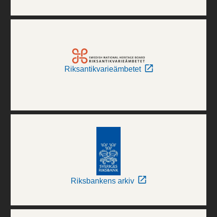
Riksantikvarieämbetet
Riksbankens arkiv