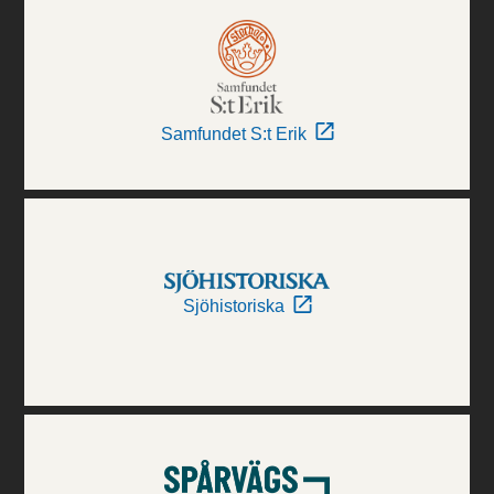
Samfundet S:t Erik
Sjöhistoriska