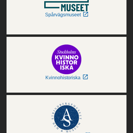
Spårvägsmuseet
Kvinnohistoriska