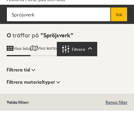
Sök
Fritextsök
Sök
Sökresultat
0
träffar på
Spröjsverk
Visa karta
Visa lista
Filtrera
Filtrera
Filtrera tid
Filtrera materialtyper
Visningsläge
Totalt
Valda filter:
Rensa filter
0
träffar
Lista
Karta