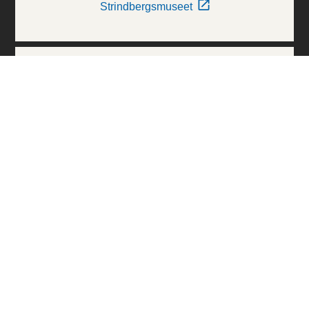
Strindbergsmuseet
Thielska Galleriet
Världskulturmuseerna