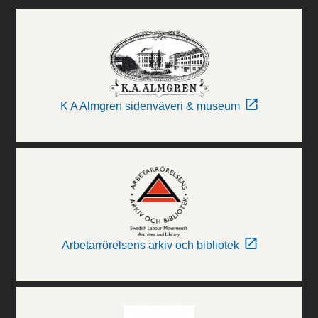
K A Almgren sidenväveri & museum
Arbetarrörelsens arkiv och bibliotek