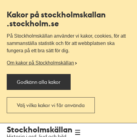
Kakor på stockholmskallan
.stockholm.se
På Stockholmskällan använder vi kakor, cookies, för att
sammanställa statistik och för att webbplatsen ska
fungera på ett bra sätt för dig.
Om kakor på Stockholmskällan
Godkänn alla kakor
Välj vilka kakor vi får använda
Till
Till
Stockholmskällan
navigationen
huvudinnehållet
Historia i ord, ljud och bild