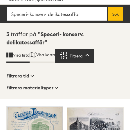
Sök
Fritextsök
Sök
Sökresultat
3
träffar på
Speceri- konserv.
delikatessaffär
Visa karta
Visa lista
Filtrera
Filtrera
Filtrera tid
Filtrera materialtyper
Visningsläge
Totalt
3
träffar
Lista
Karta