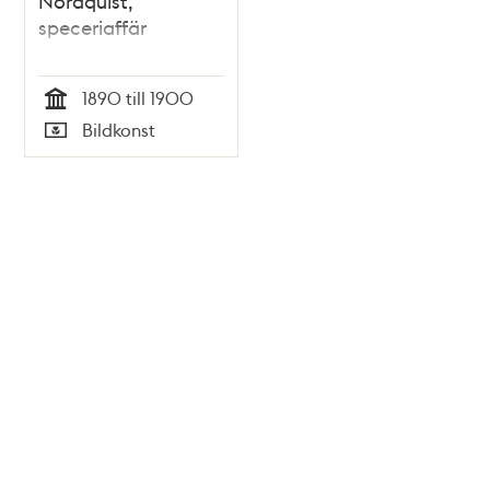
Nordquist,
speceriaffär
1890 till 1900
Tid
Bildkonst
Typ