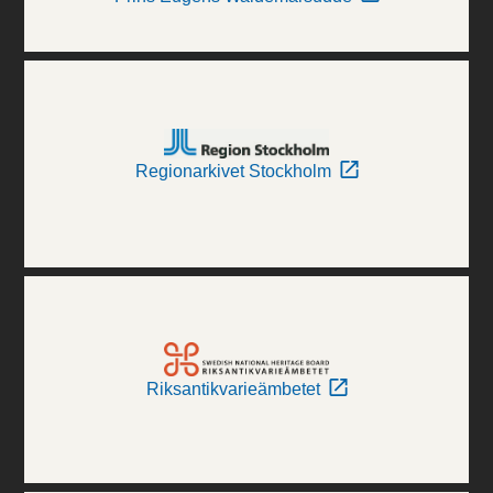
Regionarkivet Stockholm
Riksantikvarieämbetet