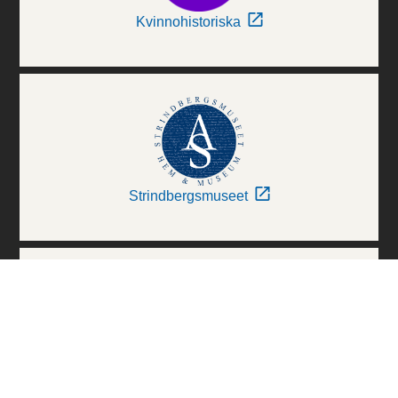
Kvinnohistoriska
Strindbergsmuseet
Thielska Galleriet