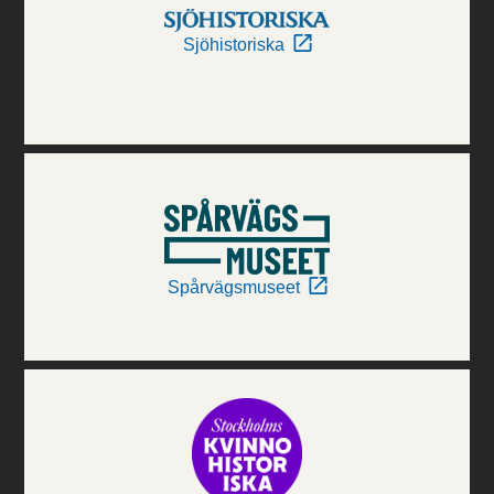
Sjöhistoriska
Spårvägsmuseet