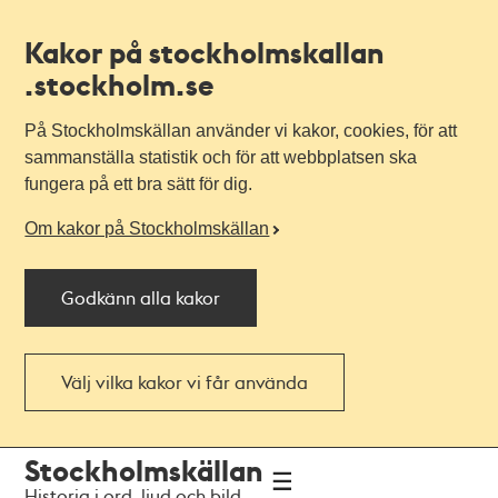
Kakor på stockholmskallan
.stockholm.se
På Stockholmskällan använder vi kakor, cookies, för att
sammanställa statistik och för att webbplatsen ska
fungera på ett bra sätt för dig.
Om kakor på Stockholmskällan
Godkänn alla kakor
Välj vilka kakor vi får använda
Till
Till
Stockholmskällan
navigationen
huvudinnehållet
Historia i ord, ljud och bild