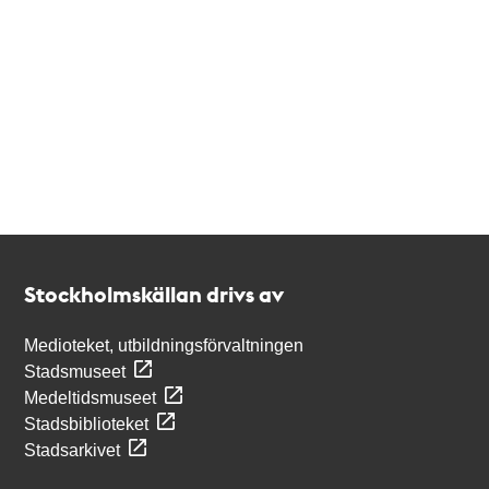
Kontakt
Stockholmskällan
Stockholmskällan drivs av
Medioteket, utbildningsförvaltningen
Stadsmuseet
Medeltidsmuseet
Stadsbiblioteket
Stadsarkivet