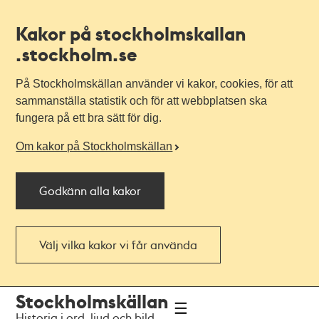
Kakor på stockholmskallan
.stockholm.se
På Stockholmskällan använder vi kakor, cookies, för att
sammanställa statistik och för att webbplatsen ska
fungera på ett bra sätt för dig.
Om kakor på Stockholmskällan
Godkänn alla kakor
Välj vilka kakor vi får använda
Till
Till
Stockholmskällan
navigationen
huvudinnehållet
Historia i ord, ljud och bild