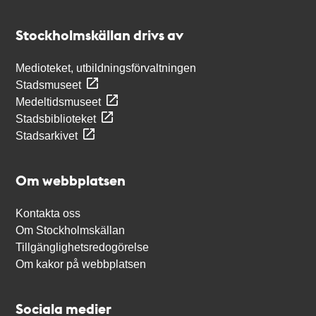
Kontakt
Stockholmskällan
Stockholmskällan drivs av
Medioteket, utbildningsförvaltningen
Stadsmuseet
Medeltidsmuseet
Stadsbiblioteket
Stadsarkivet
Om webbplatsen
Kontakta oss
Om Stockholmskällan
Tillgänglighetsredogörelse
Om kakor på webbplatsen
Sociala medier