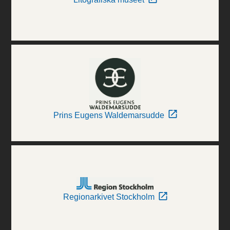
Prins Eugens Waldemarsudde
Regionarkivet Stockholm