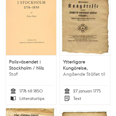
Friedrichs torg
kommer at upföras
Polisväsendet i
Ytterligare
Stockholm / Nils
Kungörelse,
Staf
Angående Stället til
renhållnings
afgiftens
1776 till 1850
27 januari 1775
erläggande, Gifwen
Tid
Tid
Litteraturtips
Text
Stockholm af Kongl.
Typ
Typ
Slotts-Cancelliet
then 27 Januarii