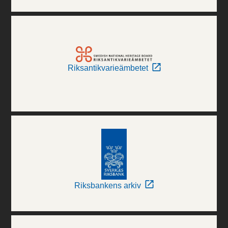
Riksantikvarieämbetet
Riksbankens arkiv