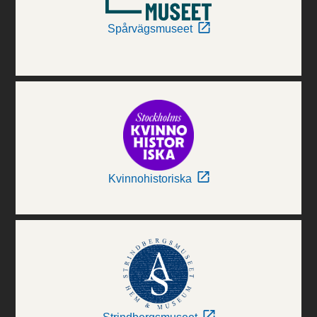
Spårvägsmuseet
Kvinnohistoriska