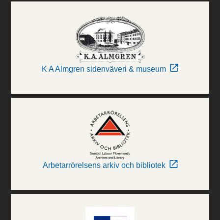
K A Almgren sidenväveri & museum
Arbetarrörelsens arkiv och bibliotek