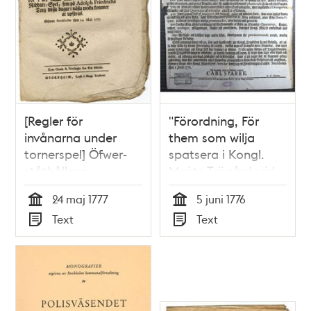
[Regler för
"Förordning, För
invånarna under
them som wilja
tornerspel] Öfwer-
spatsera i Kongl.
ståthållare-
Maj:ts Trägård wid
embetets
S:t Jacobi Kyrka"
24 maj 1777
5 juni 1776
kungörelse, om then
1776
Tid
Tid
Text
Text
ordning, som bland
Typ
Typ
stadsens inwånare
bör i akt tagas
under thet torner-
eller riddare spel,
som på Adolph