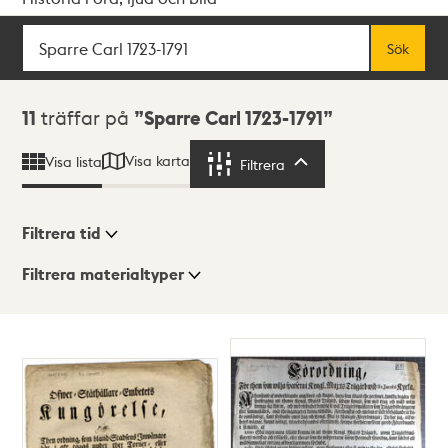
Sök
Fritextsök
Sök
Sökresultat
11
träffar på
Sparre Carl 1723-1791
Visa karta
Visa lista
Filtrera
Filtrera
Filtrera tid
Filtrera materialtyper
Visningsläge
Totalt
11
träffar
Lista
Karta