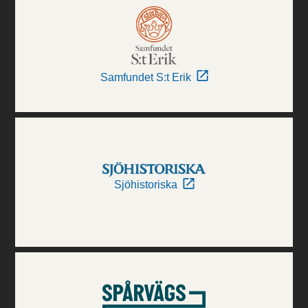
Samfundet S:t Erik
Sjöhistoriska